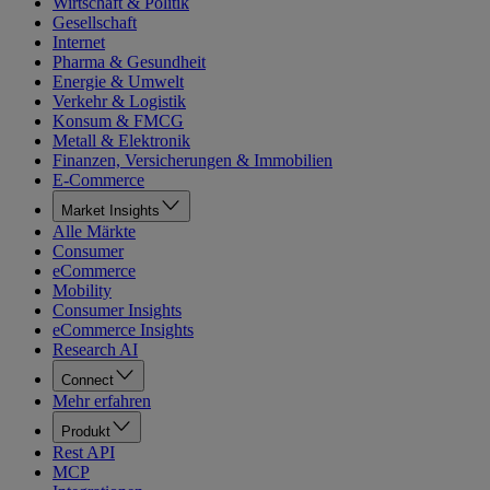
Wirtschaft & Politik
Gesellschaft
Internet
Pharma & Gesundheit
Energie & Umwelt
Verkehr & Logistik
Konsum & FMCG
Metall & Elektronik
Finanzen, Versicherungen & Immobilien
E-Commerce
Market Insights
Alle Märkte
Consumer
eCommerce
Mobility
Consumer Insights
eCommerce Insights
Research AI
Connect
Mehr erfahren
Produkt
Rest API
MCP