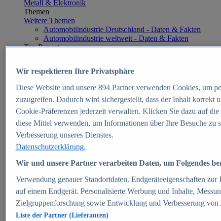
Metall & Elektronik
Themen
Weitere Themen
Automobilindustrie Deutschland - Daten & Fakten
Automobilindustrie weltweit - Daten & Fakten
Top Report
Wir respektieren Ihre Privatsphäre
Diese Website und unsere
894
Partner verwenden Cookies, um pe
Zum Report
zuzugreifen. Dadurch wird sichergestellt, dass der Inhalt korrekt
E-commerce
Cookie-Präferenzen jederzeit verwalten. Klicken Sie dazu auf die
Beliebte Statistiken
diese Mittel verwenden, um Informationen über Ihre Besuche zu s
Aktuelle Statistiken
E-Commerce - Entwicklung des Umsatzes in
Verbesserung unseres Dienstes.
Deutschland 1999-2025
Datenschutzerklärung.
Umsatz von Amazon in Deutschland und weltweit
2010-2025
Wir und unsere Partner verarbeiten Daten, um Folgendes bere
B2C-E-Commerce: Top-50 Online Shops in
Deutschland 2024
Verwendung genauer Standortdaten. Endgeräteeigenschaften zur Id
Marktanteile von Online-Zahlungsverfahren in
auf einem Endgerät. Personalisierte Werbung und Inhalte, Messu
Deutschland 2024
Zielgruppenforschung sowie Entwicklung und Verbesserung von
Umsatzstarke Warengruppen im Online-Handel in
Deutschland 2023-2025
Liste der Partner (Lieferanten)