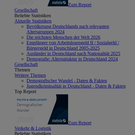
Zum Report
Gesellschaft
Beliebte Statistiken
Aktuelle Statistiken
Bevölkerung Deutschlands nach relevanten
Altersgruppen 2024
Die reichsten Menschen der Welt 2026
Empfänger von Arbeitslosengeld II / Sozialgeld /
Bürgergeld in Deutschland 2005-2025
Ausländer in Deutschland nach Nationalität 2025
Demografie: Altersstruktur in Deutschland 2024
Gesellschaft
Themen
Weitere Themen
Demografischer Wandel - Daten & Fakten
Jugendkriminalität in Deutschland - Daten & Fakten
Top Report
Zum Report
Verkehr & Logistik
Beliebte Statistiken