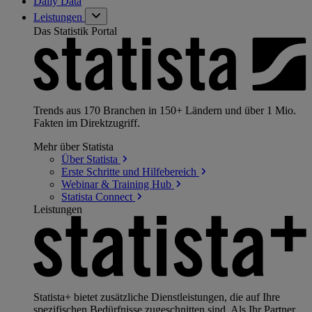
Daily Data
Leistungen
Das Statistik Portal
Trends aus 170 Branchen in 150+ Ländern und über 1 Mio.
Fakten im Direktzugriff.
Mehr über Statista
Über
Statista
Erste Schritte und
Hilfebereich
Webinar & Training
Hub
Statista
Connect
Leistungen
Statista+ bietet zusätzliche Dienstleistungen, die auf Ihre
spezifischen Bedürfnisse zugeschnitten sind. Als Ihr Partner