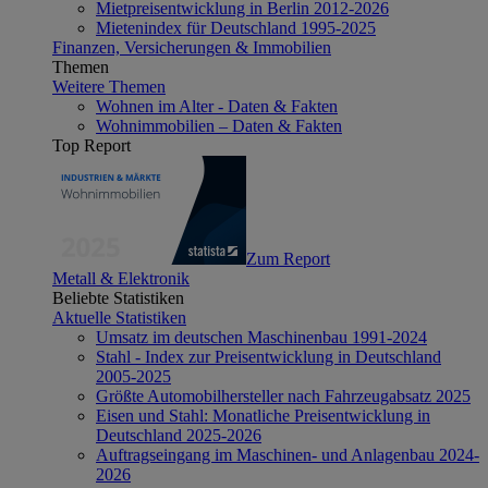
Mietpreisentwicklung in Berlin 2012-2026
Mietenindex für Deutschland 1995-2025
Finanzen, Versicherungen & Immobilien
Themen
Weitere Themen
Wohnen im Alter - Daten & Fakten
Wohnimmobilien – Daten & Fakten
Top Report
Zum Report
Metall & Elektronik
Beliebte Statistiken
Aktuelle Statistiken
Umsatz im deutschen Maschinenbau 1991-2024
Stahl - Index zur Preisentwicklung in Deutschland
2005-2025
Größte Automobilhersteller nach Fahrzeugabsatz 2025
Eisen und Stahl: Monatliche Preisentwicklung in
Deutschland 2025-2026
Auftragseingang im Maschinen- und Anlagenbau 2024-
2026