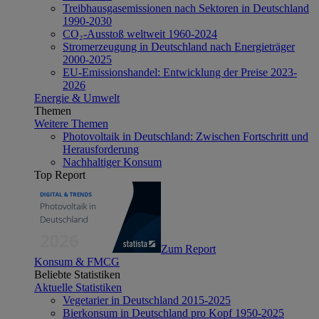
Treibhausgasemissionen nach Sektoren in Deutschland
1990-2030
CO₂-Ausstoß weltweit 1960-2024
Stromerzeugung in Deutschland nach Energieträger
2000-2025
EU-Emissionshandel: Entwicklung der Preise 2023-
2026
Energie & Umwelt
Themen
Weitere Themen
Photovoltaik in Deutschland: Zwischen Fortschritt und
Herausforderung
Nachhaltiger Konsum
Top Report
Zum Report
Konsum & FMCG
Beliebte Statistiken
Aktuelle Statistiken
Vegetarier in Deutschland 2015-2025
Bierkonsum in Deutschland pro Kopf 1950-2025