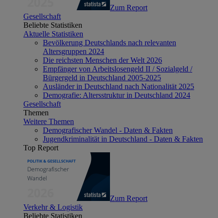
Zum Report
Gesellschaft
Beliebte Statistiken
Aktuelle Statistiken
Bevölkerung Deutschlands nach relevanten
Altersgruppen 2024
Die reichsten Menschen der Welt 2026
Empfänger von Arbeitslosengeld II / Sozialgeld /
Bürgergeld in Deutschland 2005-2025
Ausländer in Deutschland nach Nationalität 2025
Demografie: Altersstruktur in Deutschland 2024
Gesellschaft
Themen
Weitere Themen
Demografischer Wandel - Daten & Fakten
Jugendkriminalität in Deutschland - Daten & Fakten
Top Report
Zum Report
Verkehr & Logistik
Beliebte Statistiken