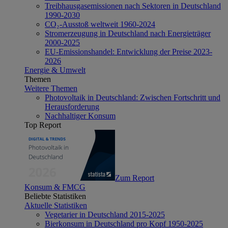
Treibhausgasemissionen nach Sektoren in Deutschland
1990-2030
CO₂-Ausstoß weltweit 1960-2024
Stromerzeugung in Deutschland nach Energieträger
2000-2025
EU-Emissionshandel: Entwicklung der Preise 2023-
2026
Energie & Umwelt
Themen
Weitere Themen
Photovoltaik in Deutschland: Zwischen Fortschritt und
Herausforderung
Nachhaltiger Konsum
Top Report
Zum Report
Konsum & FMCG
Beliebte Statistiken
Aktuelle Statistiken
Vegetarier in Deutschland 2015-2025
Bierkonsum in Deutschland pro Kopf 1950-2025