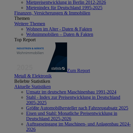
Mietpreisentwicklung in Berlin 2012-2026
Mietenindex für Deutschland 1995-2025
Finanzen, Versicherungen & Immobilien
Themen
Weitere Themen
Wohnen im Alter - Daten & Fakten
Wohnimmobilien – Daten & Fakten
Top Report
Zum Report
Metall & Elektronik
Beliebte Statistiken
Aktuelle Statistiken
Umsatz im deutschen Maschinenbau 1991-2024
Stahl - Index zur Preisentwicklung in Deutschland
2005-2025
Größte Automobilhersteller nach Fahrzeugabsatz 2025
Eisen und Stahl: Monatliche Preisentwicklung in
Deutschland 2025-2026
Auftragseingang im Maschinen- und Anlagenbau 2024-
2026