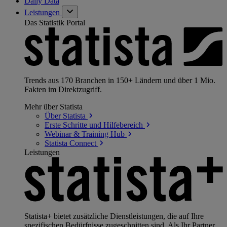
Daily Data
Leistungen
Das Statistik Portal
Trends aus 170 Branchen in 150+ Ländern und über 1 Mio.
Fakten im Direktzugriff.
Mehr über Statista
Über
Statista
Erste Schritte und
Hilfebereich
Webinar & Training
Hub
Statista
Connect
Leistungen
Statista+ bietet zusätzliche Dienstleistungen, die auf Ihre
spezifischen Bedürfnisse zugeschnitten sind. Als Ihr Partner