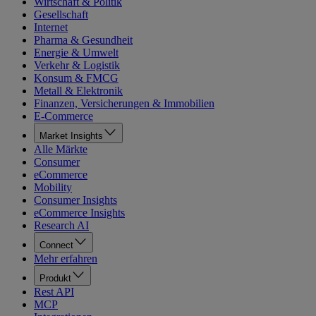
Wirtschaft & Politik
Gesellschaft
Internet
Pharma & Gesundheit
Energie & Umwelt
Verkehr & Logistik
Konsum & FMCG
Metall & Elektronik
Finanzen, Versicherungen & Immobilien
E-Commerce
Market Insights
Alle Märkte
Consumer
eCommerce
Mobility
Consumer Insights
eCommerce Insights
Research AI
Connect
Mehr erfahren
Produkt
Rest API
MCP