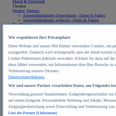
Metall & Elektronik
Themen
Weitere Themen
Automobilindustrie Deutschland - Daten & Fakten
Automobilindustrie weltweit - Daten & Fakten
Top Report
Wir respektieren Ihre Privatsphäre
Diese Website und unsere
894
Partner verwenden Cookies, um pe
Zum Report
zuzugreifen. Dadurch wird sichergestellt, dass der Inhalt korrekt
E-commerce
Cookie-Präferenzen jederzeit verwalten. Klicken Sie dazu auf die
Beliebte Statistiken
diese Mittel verwenden, um Informationen über Ihre Besuche zu s
Aktuelle Statistiken
E-Commerce - Entwicklung des Umsatzes in
Verbesserung unseres Dienstes.
Deutschland 1999-2025
Datenschutzerklärung.
Umsatz von Amazon in Deutschland und weltweit
2010-2025
Wir und unsere Partner verarbeiten Daten, um Folgendes bere
B2C-E-Commerce: Top-50 Online Shops in
Deutschland 2024
Verwendung genauer Standortdaten. Endgeräteeigenschaften zur Id
Marktanteile von Online-Zahlungsverfahren in
auf einem Endgerät. Personalisierte Werbung und Inhalte, Messu
Deutschland 2024
Zielgruppenforschung sowie Entwicklung und Verbesserung von
Umsatzstarke Warengruppen im Online-Handel in
Deutschland 2023-2025
Liste der Partner (Lieferanten)