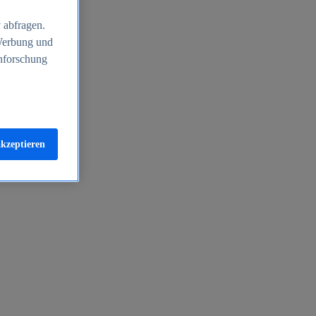
 abfragen.
 Werbung und
nforschung
akzeptieren