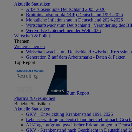
Aktuelle Statistiken
Arbeitslosenquote Deutschland 2005-2026
Bruttoinlandsprodukt (BIP) Deutschland 1991-2025
Monatliche Inflationsrate in Deutschland 2024-2026
Wirtschaftswachstum Deutschland - Veränderung des B
Wertvollste Unternehmen der Welt 2026
Wirtschaft & Politik
Themen
Weitere Themen
Wirtschaftswachstum: Deutschland zwischen Rezession 
Generation Z auf dem Arbeitsmarkt - Daten & Fakten
Top Report
Zum Report
Pharma & Gesundheit
Beliebte Statistiken
Aktuelle Statistiken
GKV - Entwicklung Krankenstand 1991-2026
Lebenserwartung in Deutschland bei Geburt nach Gesch
AU-Tage aufgrund psychischer Erkrankungen in Deutsc
GKV - Krankenstand nach Geschlecht in Deutschland 