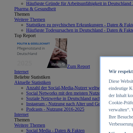
Häufigste Gründe für Arbeitsunfähigkeit in Deutschland
Pharma & Gesundheit
Themen
Weitere Themen
Statistiken zu psychischen Erkrankungen - Daten & Fakt
Häufigste Todesursachen in Deutschland - Daten & Fakt
Top Report
Zum Report
Wir respekt
Internet
Beliebte Statistiken
Diese Websi
Aktuelle Statistiken
Anzahl der Social-Media-Nutzer weltweit 2012-2025
eindeutige K
Social Networks mit den meisten Nutzern weltweit 2025
der Inhalt k
Soziale Netzwerke in Deutschland nach Generationen 2
Cookie-Präfe
Instagram - Nutzung nach Alter und Geschlecht in Deut
Podcasts - Nutzung 2016-2025
verwalten“. 
Internet
Ihre Besuche
Themen
Verbesserung
Weitere Themen
Social Media - Daten & Fakten