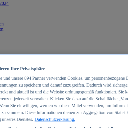
 2024
en
en
ieren Ihre Privatsphäre
te und unsere
894
Partner verwenden Cookies, um personenbezogene 
ennungen zu speichern und darauf zuzugreifen. Dadurch wird sichergest
orrekt und aktuell ist und die Website ordnungsgemäß funktioniert. Sie 
025
renzen jederzeit verwalten. Klicken Sie dazu auf die Schaltfläche „Vor
schland 2025
Wenn Sie einwilligen, werden wir diese Mittel verwenden, um Informat
 zu sammeln. Diese Informationen dienen zur Aggregation von Statisti
 unseres Dienstes.
Datenschutzerklärung.