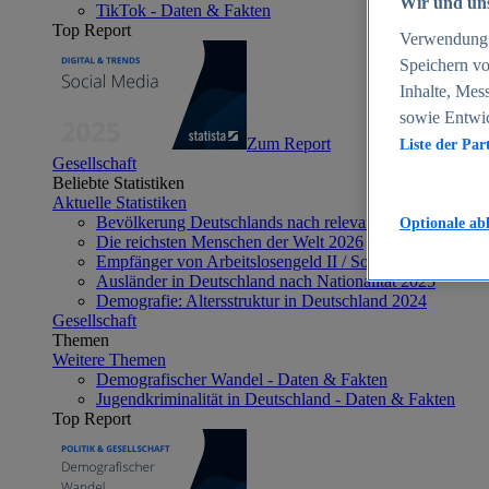
Wir und uns
TikTok - Daten & Fakten
Top Report
Verwendung g
Speichern vo
Inhalte, Mes
sowie Entwi
Zum Report
Liste der Par
Gesellschaft
Beliebte Statistiken
Aktuelle Statistiken
Bevölkerung Deutschlands nach relevanten Altersgrupp
Optionale ab
Die reichsten Menschen der Welt 2026
Empfänger von Arbeitslosengeld II / Sozialgeld / Bürge
Ausländer in Deutschland nach Nationalität 2025
Demografie: Altersstruktur in Deutschland 2024
Gesellschaft
Themen
Weitere Themen
Demografischer Wandel - Daten & Fakten
Jugendkriminalität in Deutschland - Daten & Fakten
Top Report