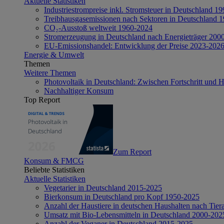
Aktuelle Statistiken
Industriestrompreise inkl. Stromsteuer in Deutschland 1
Treibhausgasemissionen nach Sektoren in Deutschland 
CO₂-Ausstoß weltweit 1960-2024
Stromerzeugung in Deutschland nach Energieträger 200
EU-Emissionshandel: Entwicklung der Preise 2023-202
Energie & Umwelt
Themen
Weitere Themen
Photovoltaik in Deutschland: Zwischen Fortschritt und 
Nachhaltiger Konsum
Top Report
Zum Report
Konsum & FMCG
Beliebte Statistiken
Aktuelle Statistiken
Vegetarier in Deutschland 2015-2025
Bierkonsum in Deutschland pro Kopf 1950-2025
Anzahl der Haustiere in deutschen Haushalten nach Tier
Umsatz mit Bio-Lebensmitteln in Deutschland 2000-202
Anzahl der Veganer in Deutschland 2015-2025