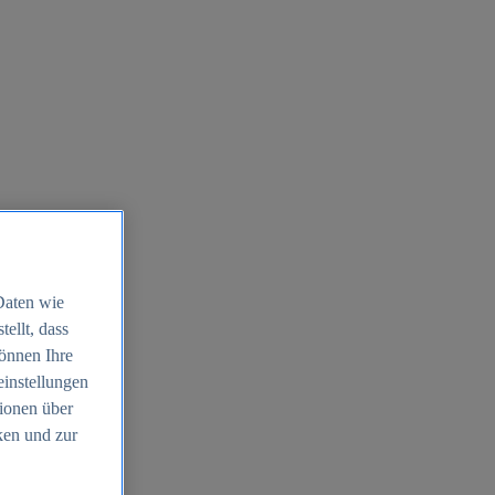
Daten wie
ellt, dass
können Ihre
einstellungen
ionen über
ken und zur