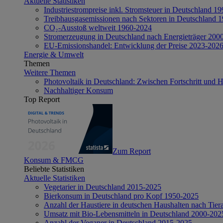
Aktuelle Statistiken
Industriestrompreise inkl. Stromsteuer in Deutschland 1
Treibhausgasemissionen nach Sektoren in Deutschland 
CO₂-Ausstoß weltweit 1960-2024
Stromerzeugung in Deutschland nach Energieträger 200
EU-Emissionshandel: Entwicklung der Preise 2023-202
Energie & Umwelt
Themen
Weitere Themen
Photovoltaik in Deutschland: Zwischen Fortschritt und 
Nachhaltiger Konsum
Top Report
Zum Report
Konsum & FMCG
Beliebte Statistiken
Aktuelle Statistiken
Vegetarier in Deutschland 2015-2025
Bierkonsum in Deutschland pro Kopf 1950-2025
Anzahl der Haustiere in deutschen Haushalten nach Tier
Umsatz mit Bio-Lebensmitteln in Deutschland 2000-202
Anzahl der Veganer in Deutschland 2015-2025