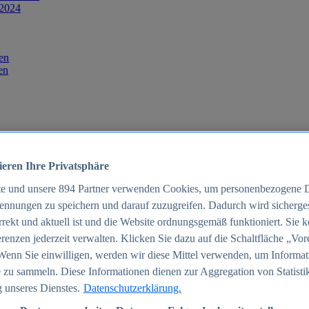
 2024
en
en
ieren Ihre Privatsphäre
te und unsere
894
Partner verwenden Cookies, um personenbezogene 
ennungen zu speichern und darauf zuzugreifen. Dadurch wird sichergest
orrekt und aktuell ist und die Website ordnungsgemäß funktioniert. Sie 
025
renzen jederzeit verwalten. Klicken Sie dazu auf die Schaltfläche „Vor
schland 2025
Wenn Sie einwilligen, werden wir diese Mittel verwenden, um Informat
 zu sammeln. Diese Informationen dienen zur Aggregation von Statisti
 unseres Dienstes.
Datenschutzerklärung.