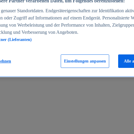
ere Partner verarbeiten Daten, um Folgendes bereitzustellen:
enauer Standortdaten. Endgeräteeigenschaften zur Identifikation aktiv
n oder Zugriff auf Informationen auf einem Endgerät. Personalisierte
sung von Werbeleistung und der Performance von Inhalten, Zielgruppe
cklung und Verbesserung von Angeboten.
tner (Lieferanten)
en 2024
lehnen
Einstellungen anpassen
Alle 
rgeld in Deutschland 2005-2025