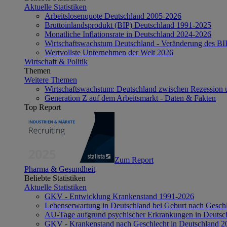
Aktuelle Statistiken
Arbeitslosenquote Deutschland 2005-2026
Bruttoinlandsprodukt (BIP) Deutschland 1991-2025
Monatliche Inflationsrate in Deutschland 2024-2026
Wirtschaftswachstum Deutschland - Veränderung des B
Wertvollste Unternehmen der Welt 2026
Wirtschaft & Politik
Themen
Weitere Themen
Wirtschaftswachstum: Deutschland zwischen Rezession 
Generation Z auf dem Arbeitsmarkt - Daten & Fakten
Top Report
Zum Report
Pharma & Gesundheit
Beliebte Statistiken
Aktuelle Statistiken
GKV - Entwicklung Krankenstand 1991-2026
Lebenserwartung in Deutschland bei Geburt nach Gesch
AU-Tage aufgrund psychischer Erkrankungen in Deutsc
GKV - Krankenstand nach Geschlecht in Deutschland 