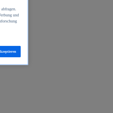
 abfragen.
 Werbung und
nforschung
akzeptieren