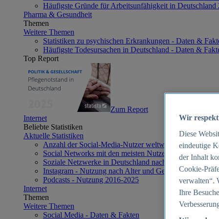
Häufigste Gründe für Arbeitsunfähigkeit in Deutschland
Pharma & Gesundheit
Themen
Weitere Themen
Statistiken zu psychischen Erkrankungen - Daten & Fakt
Häufigste Todesursachen in Deutschland - Daten & Fakt
Top Report
Zum Report
Wir respekt
Internet
Beliebte Statistiken
Diese Websi
Aktuelle Statistiken
Anzahl der Social-Media-Nutzer weltweit 2012-2025
eindeutige K
Social Networks mit den meisten Nutzern weltweit 2025
der Inhalt k
Soziale Netzwerke in Deutschland nach Generationen 2
Cookie-Präfe
Instagram - Nutzung nach Alter und Geschlecht in Deut
Podcasts - Nutzung 2016-2025
verwalten“. 
Internet
Ihre Besuche
Themen
Verbesserung
Weitere Themen
Social Media - Daten & Fakten