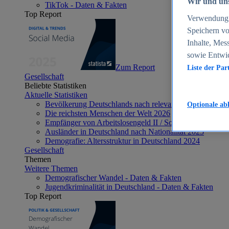
Wir und uns
TikTok - Daten & Fakten
Top Report
Verwendung g
Speichern vo
Inhalte, Mes
sowie Entwi
Zum Report
Liste der Par
Gesellschaft
Beliebte Statistiken
Aktuelle Statistiken
Bevölkerung Deutschlands nach relevanten Altersgrupp
Optionale ab
Die reichsten Menschen der Welt 2026
Empfänger von Arbeitslosengeld II / Sozialgeld / Bürge
Ausländer in Deutschland nach Nationalität 2025
Demografie: Altersstruktur in Deutschland 2024
Gesellschaft
Themen
Weitere Themen
Demografischer Wandel - Daten & Fakten
Jugendkriminalität in Deutschland - Daten & Fakten
Top Report