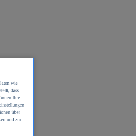
Daten wie
ellt, dass
können Ihre
einstellungen
ionen über
ken und zur