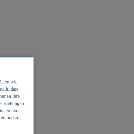
Daten wie
ellt, dass
können Ihre
einstellungen
ionen über
ken und zur