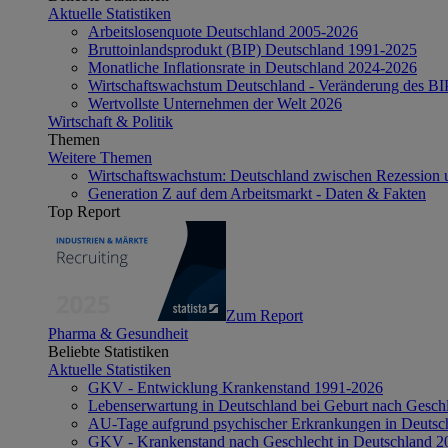
Aktuelle Statistiken
Arbeitslosenquote Deutschland 2005-2026
Bruttoinlandsprodukt (BIP) Deutschland 1991-2025
Monatliche Inflationsrate in Deutschland 2024-2026
Wirtschaftswachstum Deutschland - Veränderung des B
Wertvollste Unternehmen der Welt 2026
Wirtschaft & Politik
Themen
Weitere Themen
Wirtschaftswachstum: Deutschland zwischen Rezession 
Generation Z auf dem Arbeitsmarkt - Daten & Fakten
Top Report
Zum Report
Pharma & Gesundheit
Beliebte Statistiken
Aktuelle Statistiken
GKV - Entwicklung Krankenstand 1991-2026
Lebenserwartung in Deutschland bei Geburt nach Gesch
AU-Tage aufgrund psychischer Erkrankungen in Deutsc
GKV - Krankenstand nach Geschlecht in Deutschland 