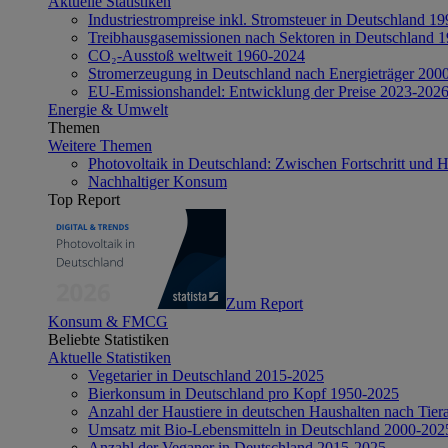
Aktuelle Statistiken
Industriestrompreise inkl. Stromsteuer in Deutschland 1
Treibhausgasemissionen nach Sektoren in Deutschland 
CO₂-Ausstoß weltweit 1960-2024
Stromerzeugung in Deutschland nach Energieträger 200
EU-Emissionshandel: Entwicklung der Preise 2023-202
Energie & Umwelt
Themen
Weitere Themen
Photovoltaik in Deutschland: Zwischen Fortschritt und 
Nachhaltiger Konsum
Top Report
Zum Report
Konsum & FMCG
Beliebte Statistiken
Aktuelle Statistiken
Vegetarier in Deutschland 2015-2025
Bierkonsum in Deutschland pro Kopf 1950-2025
Anzahl der Haustiere in deutschen Haushalten nach Tier
Umsatz mit Bio-Lebensmitteln in Deutschland 2000-202
Anzahl der Veganer in Deutschland 2015-2025