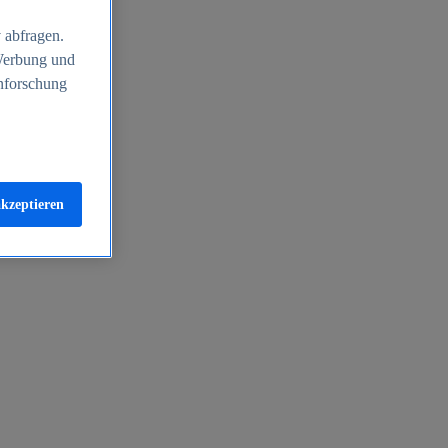
 abfragen.
 Werbung und
nforschung
akzeptieren