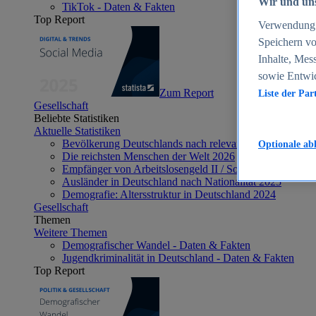
Wir und uns
TikTok - Daten & Fakten
Top Report
Verwendung g
Speichern vo
Inhalte, Mes
sowie Entwi
Zum Report
Liste der Par
Gesellschaft
Beliebte Statistiken
Aktuelle Statistiken
Bevölkerung Deutschlands nach relevanten Altersgrupp
Optionale ab
Die reichsten Menschen der Welt 2026
Empfänger von Arbeitslosengeld II / Sozialgeld / Bürge
Ausländer in Deutschland nach Nationalität 2025
Demografie: Altersstruktur in Deutschland 2024
Gesellschaft
Themen
Weitere Themen
Demografischer Wandel - Daten & Fakten
Jugendkriminalität in Deutschland - Daten & Fakten
Top Report