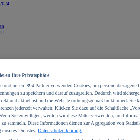
 2024
en
en
ieren Ihre Privatsphäre
te und unsere
894
Partner verwenden Cookies, um personenbezogene 
ennungen zu speichern und darauf zuzugreifen. Dadurch wird sichergest
orrekt und aktuell ist und die Website ordnungsgemäß funktioniert. Sie 
025
renzen jederzeit verwalten. Klicken Sie dazu auf die Schaltfläche „Vor
schland 2025
Wenn Sie einwilligen, werden wir diese Mittel verwenden, um Informat
 zu sammeln. Diese Informationen dienen zur Aggregation von Statisti
 unseres Dienstes.
Datenschutzerklärung.