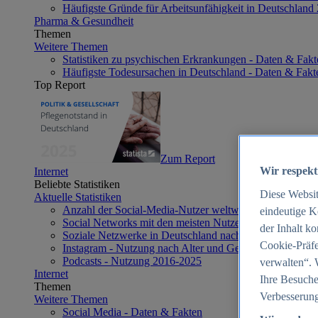
Häufigste Gründe für Arbeitsunfähigkeit in Deutschland
Pharma & Gesundheit
Themen
Weitere Themen
Statistiken zu psychischen Erkrankungen - Daten & Fakt
Häufigste Todesursachen in Deutschland - Daten & Fakt
Top Report
Zum Report
Wir respekt
Internet
Beliebte Statistiken
Diese Websi
Aktuelle Statistiken
Anzahl der Social-Media-Nutzer weltweit 2012-2025
eindeutige K
Social Networks mit den meisten Nutzern weltweit 2025
der Inhalt k
Soziale Netzwerke in Deutschland nach Generationen 2
Cookie-Präfe
Instagram - Nutzung nach Alter und Geschlecht in Deut
Podcasts - Nutzung 2016-2025
verwalten“. 
Internet
Ihre Besuche
Themen
Verbesserung
Weitere Themen
Social Media - Daten & Fakten