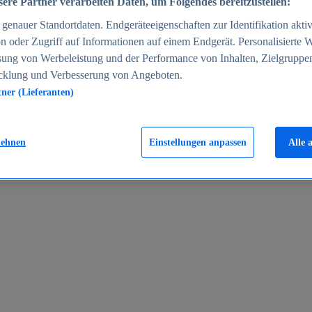
ere Partner verarbeiten Daten, um Folgendes bereitzustellen:
enauer Standortdaten. Endgeräteeigenschaften zur Identifikation aktiv
n oder Zugriff auf Informationen auf einem Endgerät. Personalisierte
sung von Werbeleistung und der Performance von Inhalten, Zielgruppe
cklung und Verbesserung von Angeboten.
tner (Lieferanten)
en 2024
lehnen
Einstellungen anpassen
Alle 
rgeld in Deutschland 2005-2025