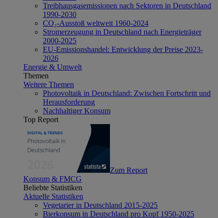
Treibhausgasemissionen nach Sektoren in Deutschland
1990-2030
CO₂-Ausstoß weltweit 1960-2024
Stromerzeugung in Deutschland nach Energieträger
2000-2025
EU-Emissionshandel: Entwicklung der Preise 2023-
2026
Energie & Umwelt
Themen
Weitere Themen
Photovoltaik in Deutschland: Zwischen Fortschritt und
Herausforderung
Nachhaltiger Konsum
Top Report
Zum Report
Konsum & FMCG
Beliebte Statistiken
Aktuelle Statistiken
Vegetarier in Deutschland 2015-2025
Bierkonsum in Deutschland pro Kopf 1950-2025