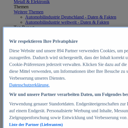
Metall & Elektronik
Themen
Weitere Themen
Automobilindustrie Deutschland - Daten & Fakten
Automobilindustrie weltweit - Daten & Fakten
Top Report
Wir respektieren Ihre Privatsphäre
Diese Website und unsere
894
Partner verwenden Cookies, um pe
Zum Report
zuzugreifen. Dadurch wird sichergestellt, dass der Inhalt korrekt
E-commerce
Cookie-Präferenzen jederzeit verwalten. Klicken Sie dazu auf die
Beliebte Statistiken
diese Mittel verwenden, um Informationen über Ihre Besuche zu s
Aktuelle Statistiken
E-Commerce - Entwicklung des Umsatzes in
Verbesserung unseres Dienstes.
Deutschland 1999-2025
Datenschutzerklärung.
Umsatz von Amazon in Deutschland und weltweit
2010-2025
Wir und unsere Partner verarbeiten Daten, um Folgendes bere
B2C-E-Commerce: Top-50 Online Shops in
Deutschland 2024
Verwendung genauer Standortdaten. Endgeräteeigenschaften zur Id
Marktanteile von Online-Zahlungsverfahren in
auf einem Endgerät. Personalisierte Werbung und Inhalte, Messu
Deutschland 2024
Zielgruppenforschung sowie Entwicklung und Verbesserung von
Umsatzstarke Warengruppen im Online-Handel in
Deutschland 2023-2025
Liste der Partner (Lieferanten)