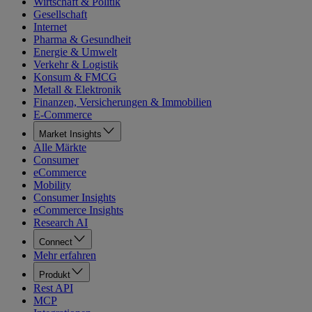
Wirtschaft & Politik
Gesellschaft
Internet
Pharma & Gesundheit
Energie & Umwelt
Verkehr & Logistik
Konsum & FMCG
Metall & Elektronik
Finanzen, Versicherungen & Immobilien
E-Commerce
Market Insights
Alle Märkte
Consumer
eCommerce
Mobility
Consumer Insights
eCommerce Insights
Research AI
Connect
Mehr erfahren
Produkt
Rest API
MCP