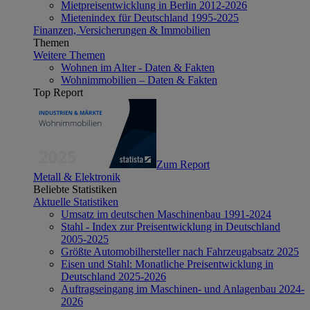
Mietpreisentwicklung in Berlin 2012-2026
Mietenindex für Deutschland 1995-2025
Finanzen, Versicherungen & Immobilien
Themen
Weitere Themen
Wohnen im Alter - Daten & Fakten
Wohnimmobilien – Daten & Fakten
Top Report
Zum Report
Metall & Elektronik
Beliebte Statistiken
Aktuelle Statistiken
Umsatz im deutschen Maschinenbau 1991-2024
Stahl - Index zur Preisentwicklung in Deutschland
2005-2025
Größte Automobilhersteller nach Fahrzeugabsatz 2025
Eisen und Stahl: Monatliche Preisentwicklung in
Deutschland 2025-2026
Auftragseingang im Maschinen- und Anlagenbau 2024-
2026