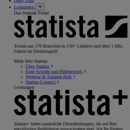
Daily Data
Leistungen
Das Statistik Portal
Trends aus 170 Branchen in 150+ Ländern und über 1 Mio.
Fakten im Direktzugriff.
Mehr über Statista
Über
Statista
Erste Schritte und
Hilfebereich
Webinar & Training
Hub
Statista
Connect
Leistungen
Statista+ bietet zusätzliche Dienstleistungen, die auf Ihre
spezifischen Bedürfnisse zugeschnitten sind. Als Ihr Partner