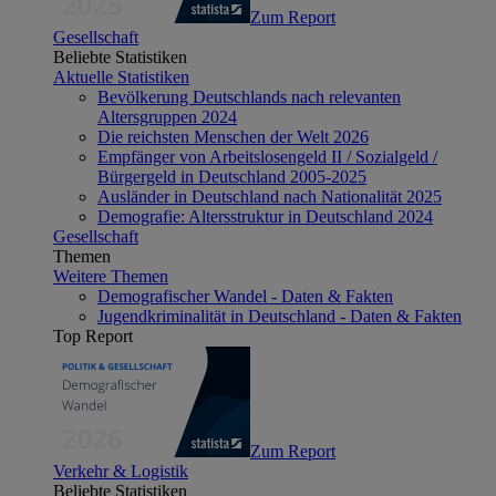
Zum Report
Gesellschaft
Beliebte Statistiken
Aktuelle Statistiken
Bevölkerung Deutschlands nach relevanten
Altersgruppen 2024
Die reichsten Menschen der Welt 2026
Empfänger von Arbeitslosengeld II / Sozialgeld /
Bürgergeld in Deutschland 2005-2025
Ausländer in Deutschland nach Nationalität 2025
Demografie: Altersstruktur in Deutschland 2024
Gesellschaft
Themen
Weitere Themen
Demografischer Wandel - Daten & Fakten
Jugendkriminalität in Deutschland - Daten & Fakten
Top Report
Zum Report
Verkehr & Logistik
Beliebte Statistiken