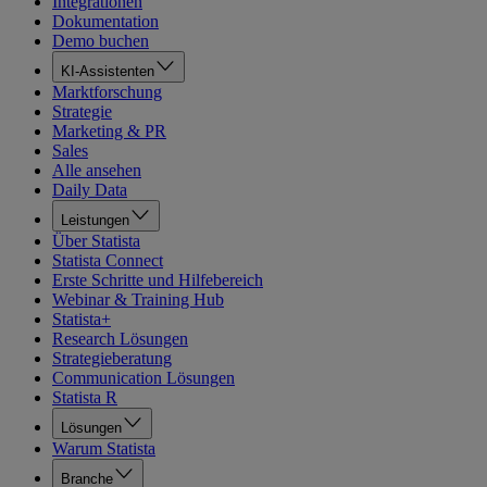
Integrationen
Dokumentation
Demo buchen
KI-Assistenten
Marktforschung
Strategie
Marketing & PR
Sales
Alle ansehen
Daily Data
Leistungen
Über Statista
Statista Connect
Erste Schritte und Hilfebereich
Webinar & Training Hub
Statista+
Research Lösungen
Strategieberatung
Communication Lösungen
Statista R
Lösungen
Warum Statista
Branche