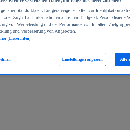
ere Partner verarbeiten Daten, um Folgendes bereitzustellen:
enauer Standortdaten. Endgeräteeigenschaften zur Identifikation aktiv
n oder Zugriff auf Informationen auf einem Endgerät. Personalisierte
sung von Werbeleistung und der Performance von Inhalten, Zielgruppe
cklung und Verbesserung von Angeboten.
tner (Lieferanten)
en 2024
lehnen
Einstellungen anpassen
Alle 
rgeld in Deutschland 2005-2025