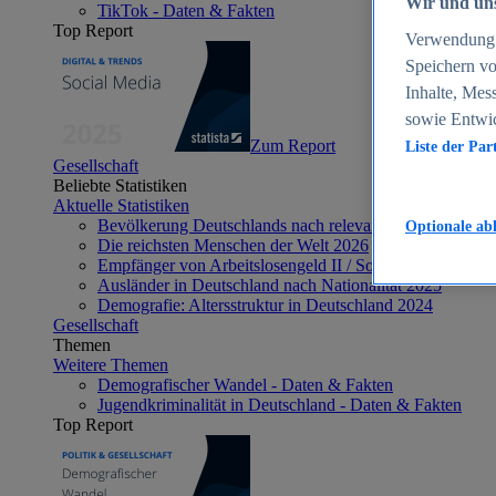
Wir und uns
TikTok - Daten & Fakten
Top Report
Verwendung g
Speichern vo
Inhalte, Mes
sowie Entwi
Zum Report
Liste der Par
Gesellschaft
Beliebte Statistiken
Aktuelle Statistiken
Bevölkerung Deutschlands nach relevanten Altersgrupp
Optionale ab
Die reichsten Menschen der Welt 2026
Empfänger von Arbeitslosengeld II / Sozialgeld / Bürge
Ausländer in Deutschland nach Nationalität 2025
Demografie: Altersstruktur in Deutschland 2024
Gesellschaft
Themen
Weitere Themen
Demografischer Wandel - Daten & Fakten
Jugendkriminalität in Deutschland - Daten & Fakten
Top Report