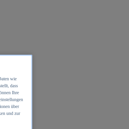
Daten wie
ellt, dass
können Ihre
einstellungen
ionen über
ken und zur