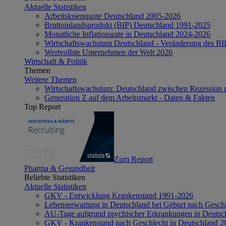
Aktuelle Statistiken
Arbeitslosenquote Deutschland 2005-2026
Bruttoinlandsprodukt (BIP) Deutschland 1991-2025
Monatliche Inflationsrate in Deutschland 2024-2026
Wirtschaftswachstum Deutschland - Veränderung des B
Wertvollste Unternehmen der Welt 2026
Wirtschaft & Politik
Themen
Weitere Themen
Wirtschaftswachstum: Deutschland zwischen Rezession 
Generation Z auf dem Arbeitsmarkt - Daten & Fakten
Top Report
Zum Report
Pharma & Gesundheit
Beliebte Statistiken
Aktuelle Statistiken
GKV - Entwicklung Krankenstand 1991-2026
Lebenserwartung in Deutschland bei Geburt nach Gesch
AU-Tage aufgrund psychischer Erkrankungen in Deutsc
GKV - Krankenstand nach Geschlecht in Deutschland 