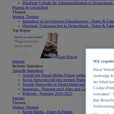
Häufigste Gründe für Arbeitsunfähigkeit in Deutschland
Pharma & Gesundheit
Themen
Weitere Themen
Statistiken zu psychischen Erkrankungen - Daten & Fakt
Häufigste Todesursachen in Deutschland - Daten & Fakt
Top Report
Zum Report
Wir respekt
Internet
Beliebte Statistiken
Diese Websi
Aktuelle Statistiken
Anzahl der Social-Media-Nutzer weltweit 2012-2025
eindeutige K
Social Networks mit den meisten Nutzern weltweit 2025
der Inhalt k
Soziale Netzwerke in Deutschland nach Generationen 2
Cookie-Präfe
Instagram - Nutzung nach Alter und Geschlecht in Deut
Podcasts - Nutzung 2016-2025
verwalten“. 
Internet
Ihre Besuche
Themen
Verbesserung
Weitere Themen
Social Media - Daten & Fakten