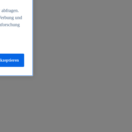
 abfragen.
 Werbung und
nforschung
akzeptieren