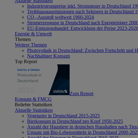
Aktuelle Statistiken
Industriestrompreise inkl. Stromsteuer in Deutschland 1
Treibhausgasemissionen nach Sektoren in Deutschland 
CO₂-Ausstoß weltweit 1960-2024
Stromerzeugung in Deutschland nach Energieträger 200
EU-Emissionshandel: Entwicklung der Preise 2023-202
Energie & Umwelt
Themen
Weitere Themen
Photovoltaik in Deutschland: Zwischen Fortschritt und 
Nachhaltiger Konsum
Top Report
Zum Report
Konsum & FMCG
Beliebte Statistiken
Aktuelle Statistiken
Vegetarier in Deutschland 2015-2025
Bierkonsum in Deutschland pro Kopf 1950-2025
Anzahl der Haustiere in deutschen Haushalten nach Tier
Umsatz mit Bio-Lebensmitteln in Deutschland 2000-202
Anzahl der Veganer in Deutschland 2015-2025