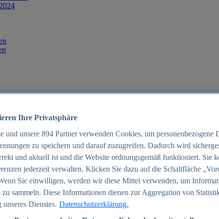
 2024
en
en
ieren Ihre Privatsphäre
te und unsere
894
Partner verwenden Cookies, um personenbezogene 
ennungen zu speichern und darauf zuzugreifen. Dadurch wird sichergest
orrekt und aktuell ist und die Website ordnungsgemäß funktioniert. Sie 
025
renzen jederzeit verwalten. Klicken Sie dazu auf die Schaltfläche „Vor
schland 2025
Wenn Sie einwilligen, werden wir diese Mittel verwenden, um Informat
 zu sammeln. Diese Informationen dienen zur Aggregation von Statisti
 unseres Dienstes.
Datenschutzerklärung.