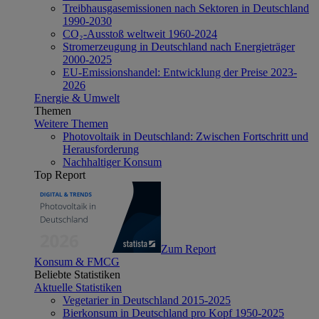
Treibhausgasemissionen nach Sektoren in Deutschland
1990-2030
CO₂-Ausstoß weltweit 1960-2024
Stromerzeugung in Deutschland nach Energieträger
2000-2025
EU-Emissionshandel: Entwicklung der Preise 2023-
2026
Energie & Umwelt
Themen
Weitere Themen
Photovoltaik in Deutschland: Zwischen Fortschritt und
Herausforderung
Nachhaltiger Konsum
Top Report
Zum Report
Konsum & FMCG
Beliebte Statistiken
Aktuelle Statistiken
Vegetarier in Deutschland 2015-2025
Bierkonsum in Deutschland pro Kopf 1950-2025