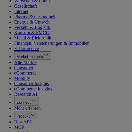
Wirtschaft & Politik
Gesellschaft
Internet
Pharma & Gesundheit
Energie & Umwelt
Verkehr & Logistik
Konsum & FMCG
Metall & Elektronik
Finanzen, Versicherungen & Immobilien
E-Commerce
Market Insights
Alle Märkte
Consumer
eCommerce
Mobility
Consumer Insights
eCommerce Insights
Research AI
Connect
Mehr erfahren
Produkt
Rest API
MCP