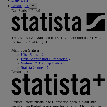
Daily Data
Leistungen
Das Statistik Portal
Trends aus 170 Branchen in 150+ Ländern und über 1 Mio.
Fakten im Direktzugriff.
Mehr über Statista
Über
Statista
Erste Schritte und
Hilfebereich
Webinar & Training
Hub
Statista
Connect
Leistungen
Statista+ bietet zusätzliche Dienstleistungen, die auf Ihre
spezifischen Bedürfnisse zugeschnitten sind. Als Ihr Partner