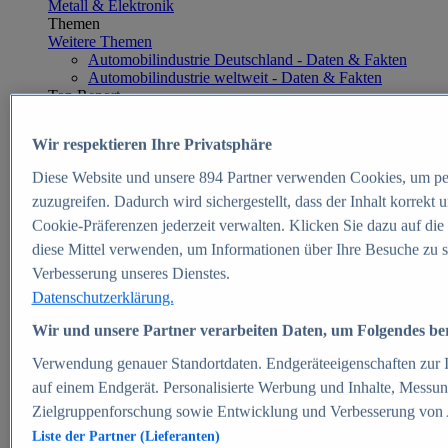
Metall & Elektronik
Themen
Weitere Themen
Automobilindustrie Deutschland - Daten & Fakten
Automobilindustrie weltweit - Daten & Fakten
Top Report
Wir respektieren Ihre Privatsphäre
Diese Website und unsere
894
Partner verwenden Cookies, um pe
Zum Report
zuzugreifen. Dadurch wird sichergestellt, dass der Inhalt korrekt
E-commerce
Cookie-Präferenzen jederzeit verwalten. Klicken Sie dazu auf die
Beliebte Statistiken
diese Mittel verwenden, um Informationen über Ihre Besuche zu s
Aktuelle Statistiken
E-Commerce - Entwicklung des Umsatzes in
Verbesserung unseres Dienstes.
Deutschland 1999-2025
Datenschutzerklärung.
Umsatz von Amazon in Deutschland und weltweit
2010-2025
Wir und unsere Partner verarbeiten Daten, um Folgendes bere
B2C-E-Commerce: Top-50 Online Shops in
Deutschland 2024
Verwendung genauer Standortdaten. Endgeräteeigenschaften zur Id
Marktanteile von Online-Zahlungsverfahren in
auf einem Endgerät. Personalisierte Werbung und Inhalte, Messu
Deutschland 2024
Zielgruppenforschung sowie Entwicklung und Verbesserung von
Umsatzstarke Warengruppen im Online-Handel in
Deutschland 2023-2025
Liste der Partner (Lieferanten)