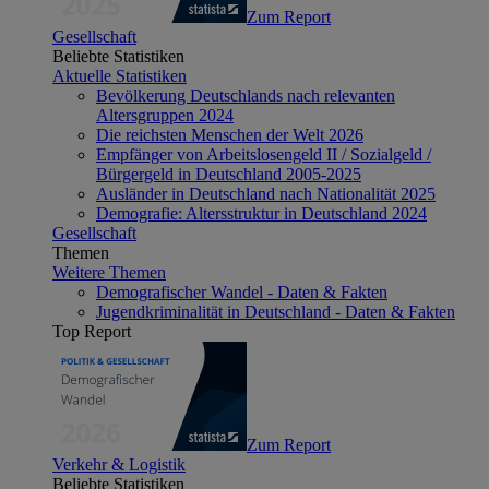
Zum Report
Gesellschaft
Beliebte Statistiken
Aktuelle Statistiken
Bevölkerung Deutschlands nach relevanten
Altersgruppen 2024
Die reichsten Menschen der Welt 2026
Empfänger von Arbeitslosengeld II / Sozialgeld /
Bürgergeld in Deutschland 2005-2025
Ausländer in Deutschland nach Nationalität 2025
Demografie: Altersstruktur in Deutschland 2024
Gesellschaft
Themen
Weitere Themen
Demografischer Wandel - Daten & Fakten
Jugendkriminalität in Deutschland - Daten & Fakten
Top Report
Zum Report
Verkehr & Logistik
Beliebte Statistiken