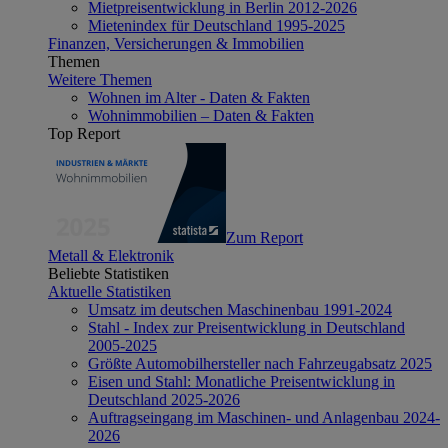
Mietpreisentwicklung in Berlin 2012-2026
Mietenindex für Deutschland 1995-2025
Finanzen, Versicherungen & Immobilien
Themen
Weitere Themen
Wohnen im Alter - Daten & Fakten
Wohnimmobilien – Daten & Fakten
Top Report
Zum Report
Metall & Elektronik
Beliebte Statistiken
Aktuelle Statistiken
Umsatz im deutschen Maschinenbau 1991-2024
Stahl - Index zur Preisentwicklung in Deutschland
2005-2025
Größte Automobilhersteller nach Fahrzeugabsatz 2025
Eisen und Stahl: Monatliche Preisentwicklung in
Deutschland 2025-2026
Auftragseingang im Maschinen- und Anlagenbau 2024-
2026