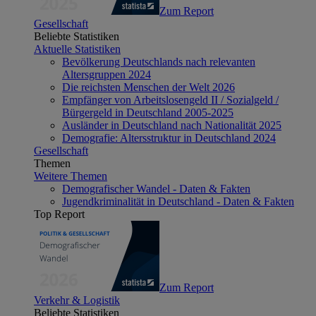
Zum Report
Gesellschaft
Beliebte Statistiken
Aktuelle Statistiken
Bevölkerung Deutschlands nach relevanten
Altersgruppen 2024
Die reichsten Menschen der Welt 2026
Empfänger von Arbeitslosengeld II / Sozialgeld /
Bürgergeld in Deutschland 2005-2025
Ausländer in Deutschland nach Nationalität 2025
Demografie: Altersstruktur in Deutschland 2024
Gesellschaft
Themen
Weitere Themen
Demografischer Wandel - Daten & Fakten
Jugendkriminalität in Deutschland - Daten & Fakten
Top Report
Zum Report
Verkehr & Logistik
Beliebte Statistiken