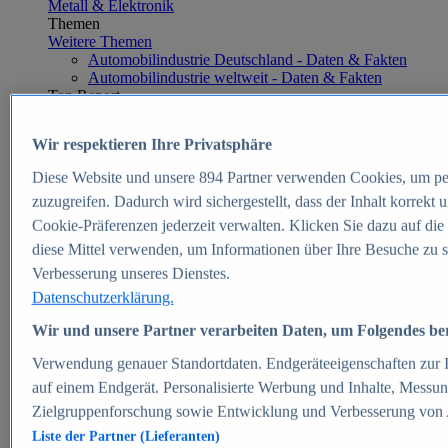
Metall & Elektronik
Themen
Weitere Themen
Automobilindustrie Deutschland - Daten & Fakten
Automobilindustrie weltweit - Daten & Fakten
Top Report
Wir respektieren Ihre Privatsphäre
Diese Website und unsere
894
Partner verwenden Cookies, um pe
Zum Report
zuzugreifen. Dadurch wird sichergestellt, dass der Inhalt korrekt
E-commerce
Cookie-Präferenzen jederzeit verwalten. Klicken Sie dazu auf die
Beliebte Statistiken
diese Mittel verwenden, um Informationen über Ihre Besuche zu s
Aktuelle Statistiken
E-Commerce - Entwicklung des Umsatzes in
Verbesserung unseres Dienstes.
Deutschland 1999-2025
Datenschutzerklärung.
Umsatz von Amazon in Deutschland und weltweit
2010-2025
Wir und unsere Partner verarbeiten Daten, um Folgendes bere
B2C-E-Commerce: Top-50 Online Shops in
Deutschland 2024
Verwendung genauer Standortdaten. Endgeräteeigenschaften zur Id
Marktanteile von Online-Zahlungsverfahren in
auf einem Endgerät. Personalisierte Werbung und Inhalte, Messu
Deutschland 2024
Zielgruppenforschung sowie Entwicklung und Verbesserung von
Umsatzstarke Warengruppen im Online-Handel in
Deutschland 2023-2025
Liste der Partner (Lieferanten)