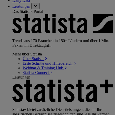
Daily Data
Leistungen
Das Statistik Portal
Trends aus 170 Branchen in 150+ Ländern und über 1 Mio.
Fakten im Direktzugriff.
Mehr über Statista
Über
Statista
Erste Schritte und
Hilfebereich
Webinar & Training
Hub
Statista
Connect
Leistungen
Statista+ bietet zusätzliche Dienstleistungen, die auf Ihre
spezifischen Bedürfnisse zugeschnitten sind. Als Ihr Partner