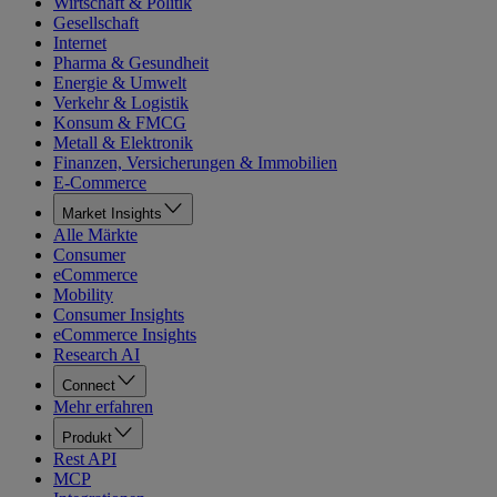
Wirtschaft & Politik
Gesellschaft
Internet
Pharma & Gesundheit
Energie & Umwelt
Verkehr & Logistik
Konsum & FMCG
Metall & Elektronik
Finanzen, Versicherungen & Immobilien
E-Commerce
Market Insights
Alle Märkte
Consumer
eCommerce
Mobility
Consumer Insights
eCommerce Insights
Research AI
Connect
Mehr erfahren
Produkt
Rest API
MCP