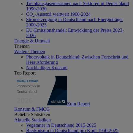
Treibhausgasemissionen nach Sektoren in Deutschland
1990-2030
CO₂-Ausstoß weltweit 1960-2024
Stromerzeugung in Deutschland nach Energieträger
2000-2025
EU-Emissionshandel: Entwicklung der Preise 2023-
2026
Energie & Umwelt
Themen
Weitere Themen
Photovoltaik in Deutschland: Zwischen Fortschritt und
Herausforderung
Nachhaltiger Konsum
Top Report
Zum Report
Konsum & FMCG
Beliebte Statistiken
Aktuelle Statistiken
Vegetarier in Deutschland 2015-2025
Bierkonsum in Deutschland pro Kopf 1950-2025