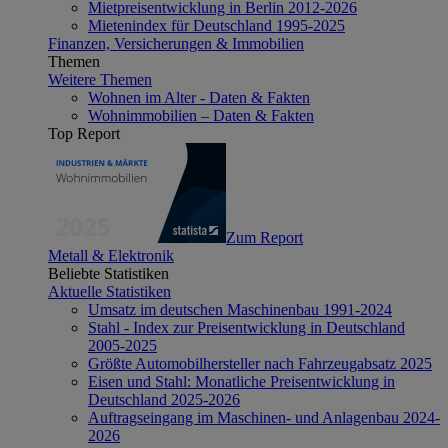
Mietpreisentwicklung in Berlin 2012-2026
Mietenindex für Deutschland 1995-2025
Finanzen, Versicherungen & Immobilien
Themen
Weitere Themen
Wohnen im Alter - Daten & Fakten
Wohnimmobilien – Daten & Fakten
Top Report
Zum Report
Metall & Elektronik
Beliebte Statistiken
Aktuelle Statistiken
Umsatz im deutschen Maschinenbau 1991-2024
Stahl - Index zur Preisentwicklung in Deutschland
2005-2025
Größte Automobilhersteller nach Fahrzeugabsatz 2025
Eisen und Stahl: Monatliche Preisentwicklung in
Deutschland 2025-2026
Auftragseingang im Maschinen- und Anlagenbau 2024-
2026