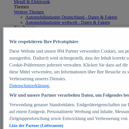
Metall & Elektronik
Themen
Weitere Themen
Automobilindustrie Deutschland - Daten & Fakten
Automobilindustrie weltweit - Daten & Fakten
Top Report
Wir respektieren Ihre Privatsphäre
Diese Website und unsere
894
Partner verwenden Cookies, um pe
Zum Report
zuzugreifen. Dadurch wird sichergestellt, dass der Inhalt korrekt
E-commerce
Cookie-Präferenzen jederzeit verwalten. Klicken Sie dazu auf die
Beliebte Statistiken
diese Mittel verwenden, um Informationen über Ihre Besuche zu s
Aktuelle Statistiken
E-Commerce - Entwicklung des Umsatzes in
Verbesserung unseres Dienstes.
Deutschland 1999-2025
Datenschutzerklärung.
Umsatz von Amazon in Deutschland und weltweit
2010-2025
Wir und unsere Partner verarbeiten Daten, um Folgendes bere
B2C-E-Commerce: Top-50 Online Shops in
Deutschland 2024
Verwendung genauer Standortdaten. Endgeräteeigenschaften zur Id
Marktanteile von Online-Zahlungsverfahren in
auf einem Endgerät. Personalisierte Werbung und Inhalte, Messu
Deutschland 2024
Zielgruppenforschung sowie Entwicklung und Verbesserung von
Umsatzstarke Warengruppen im Online-Handel in
Deutschland 2023-2025
Liste der Partner (Lieferanten)