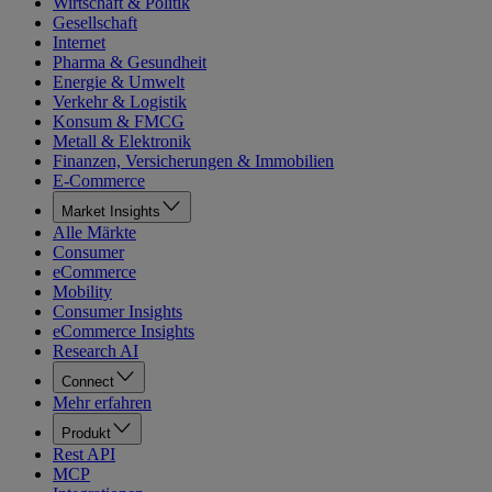
Wirtschaft & Politik
Gesellschaft
Internet
Pharma & Gesundheit
Energie & Umwelt
Verkehr & Logistik
Konsum & FMCG
Metall & Elektronik
Finanzen, Versicherungen & Immobilien
E-Commerce
Market Insights
Alle Märkte
Consumer
eCommerce
Mobility
Consumer Insights
eCommerce Insights
Research AI
Connect
Mehr erfahren
Produkt
Rest API
MCP