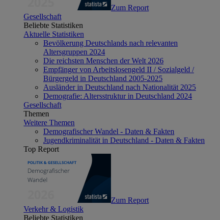
Zum Report
Gesellschaft
Beliebte Statistiken
Aktuelle Statistiken
Bevölkerung Deutschlands nach relevanten
Altersgruppen 2024
Die reichsten Menschen der Welt 2026
Empfänger von Arbeitslosengeld II / Sozialgeld /
Bürgergeld in Deutschland 2005-2025
Ausländer in Deutschland nach Nationalität 2025
Demografie: Altersstruktur in Deutschland 2024
Gesellschaft
Themen
Weitere Themen
Demografischer Wandel - Daten & Fakten
Jugendkriminalität in Deutschland - Daten & Fakten
Top Report
Zum Report
Verkehr & Logistik
Beliebte Statistiken