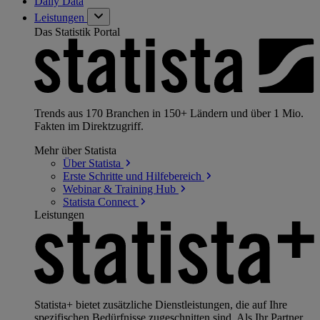
Daily Data
Leistungen
Das Statistik Portal
Trends aus 170 Branchen in 150+ Ländern und über 1 Mio.
Fakten im Direktzugriff.
Mehr über Statista
Über
Statista
Erste Schritte und
Hilfebereich
Webinar & Training
Hub
Statista
Connect
Leistungen
Statista+ bietet zusätzliche Dienstleistungen, die auf Ihre
spezifischen Bedürfnisse zugeschnitten sind. Als Ihr Partner