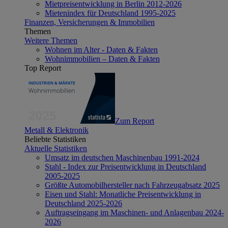
Mietpreisentwicklung in Berlin 2012-2026
Mietenindex für Deutschland 1995-2025
Finanzen, Versicherungen & Immobilien
Themen
Weitere Themen
Wohnen im Alter - Daten & Fakten
Wohnimmobilien – Daten & Fakten
Top Report
Zum Report
Metall & Elektronik
Beliebte Statistiken
Aktuelle Statistiken
Umsatz im deutschen Maschinenbau 1991-2024
Stahl - Index zur Preisentwicklung in Deutschland
2005-2025
Größte Automobilhersteller nach Fahrzeugabsatz 2025
Eisen und Stahl: Monatliche Preisentwicklung in
Deutschland 2025-2026
Auftragseingang im Maschinen- und Anlagenbau 2024-
2026