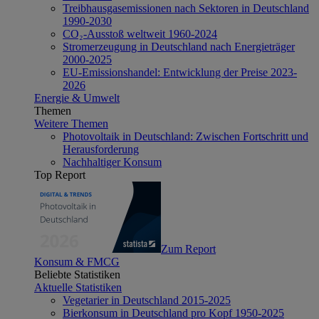
Treibhausgasemissionen nach Sektoren in Deutschland
1990-2030
CO₂-Ausstoß weltweit 1960-2024
Stromerzeugung in Deutschland nach Energieträger
2000-2025
EU-Emissionshandel: Entwicklung der Preise 2023-
2026
Energie & Umwelt
Themen
Weitere Themen
Photovoltaik in Deutschland: Zwischen Fortschritt und
Herausforderung
Nachhaltiger Konsum
Top Report
Zum Report
Konsum & FMCG
Beliebte Statistiken
Aktuelle Statistiken
Vegetarier in Deutschland 2015-2025
Bierkonsum in Deutschland pro Kopf 1950-2025