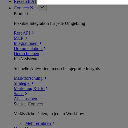
Research AI
Connect
Neu
Produkt
Flexible Integration für jede Umgebung
Rest API
MCP
Integrationen
Dokumentation
Demo buchen
KI-Assistenten
Schnelle Antworten, menschengeprüfte Insights
Marktforschung
Strategie
Marketing & PR
Sales
Alle ansehen
Statista Connect
Verlässliche Daten, in jedem Workflow
Mehr
erfahren