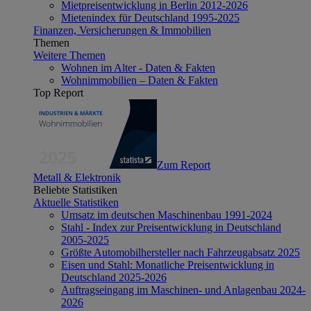
Mietpreisentwicklung in Berlin 2012-2026
Mietenindex für Deutschland 1995-2025
Finanzen, Versicherungen & Immobilien
Themen
Weitere Themen
Wohnen im Alter - Daten & Fakten
Wohnimmobilien – Daten & Fakten
Top Report
Zum Report
Metall & Elektronik
Beliebte Statistiken
Aktuelle Statistiken
Umsatz im deutschen Maschinenbau 1991-2024
Stahl - Index zur Preisentwicklung in Deutschland
2005-2025
Größte Automobilhersteller nach Fahrzeugabsatz 2025
Eisen und Stahl: Monatliche Preisentwicklung in
Deutschland 2025-2026
Auftragseingang im Maschinen- und Anlagenbau 2024-
2026