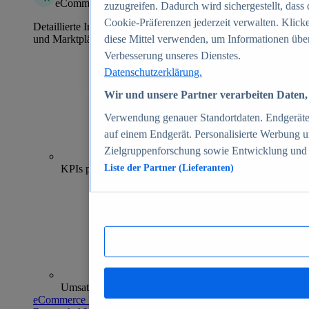
eCommerce Insights
zuzugreifen. Dadurch wird sichergestellt, dass 
Cookie-Präferenzen jederzeit verwalten. Klick
Detaillierte Informationen zu mehr als 39.000 Online-Shops
und Marktplätzen
diese Mittel verwenden, um Informationen über
Verbesserung unseres Dienstes.
Datenschutzerklärung.
Wir und unsere Partner verarbeiten Daten, 
Verwendung genauer Standortdaten. Endgeräteei
auf einem Endgerät. Personalisierte Werbung 
Zielgruppenforschung sowie Entwicklung und
70+
KPIs pro Shop
Liste der Partner (Lieferanten)
Umsatzanalysen und -prognosen
eCommerce Insights entdecken