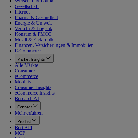
Wirtschaft & Politik
Gesellschaft
Internet
Pharma & Gesundheit
Energie & Umwelt
Verkehr & Logistik
Konsum & FMCG
Metall & Elektronik
Finanzen, Versicherungen & Immobilien
E-Commerce
Market Insights
Alle Märkte
Consumer
eCommerce
Mobility
Consumer Insights
eCommerce Insights
Research AI
Connect
Mehr erfahren
Produkt
Rest API
MCP