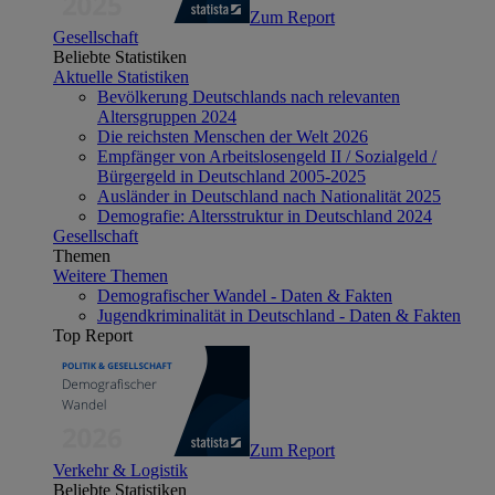
Zum Report
Gesellschaft
Beliebte Statistiken
Aktuelle Statistiken
Bevölkerung Deutschlands nach relevanten
Altersgruppen 2024
Die reichsten Menschen der Welt 2026
Empfänger von Arbeitslosengeld II / Sozialgeld /
Bürgergeld in Deutschland 2005-2025
Ausländer in Deutschland nach Nationalität 2025
Demografie: Altersstruktur in Deutschland 2024
Gesellschaft
Themen
Weitere Themen
Demografischer Wandel - Daten & Fakten
Jugendkriminalität in Deutschland - Daten & Fakten
Top Report
Zum Report
Verkehr & Logistik
Beliebte Statistiken