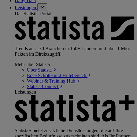
Daily Data
Leistungen
Das Statistik Portal
Trends aus 170 Branchen in 150+ Ländern und über 1 Mio.
Fakten im Direktzugriff.
Mehr über Statista
Über
Statista
Erste Schritte und
Hilfebereich
Webinar & Training
Hub
Statista
Connect
Leistungen
Statista+ bietet zusätzliche Dienstleistungen, die auf Ihre
spezifischen Bedürfnisse zugeschnitten sind. Als Ihr Partner