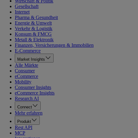
Wirtschaft & Politik
Gesellschaft
Internet
Pharma & Gesundheit
Energie & Umwelt
Verkehr & Logistik
Konsum & FMCG
Metall & Elektronik
Finanzen, Versicherungen & Immobilien
E-Commerce
Market Insights
Alle Märkte
Consumer
eCommerce
Mobility
Consumer Insights
eCommerce Insights
Research AI
Connect
Mehr erfahren
Produkt
Rest API
MCP