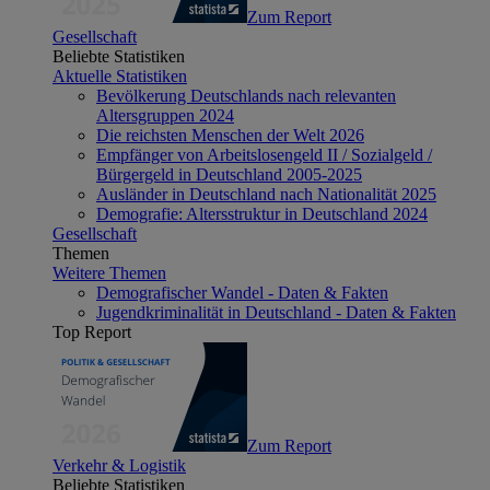
Zum Report
Gesellschaft
Beliebte Statistiken
Aktuelle Statistiken
Bevölkerung Deutschlands nach relevanten
Altersgruppen 2024
Die reichsten Menschen der Welt 2026
Empfänger von Arbeitslosengeld II / Sozialgeld /
Bürgergeld in Deutschland 2005-2025
Ausländer in Deutschland nach Nationalität 2025
Demografie: Altersstruktur in Deutschland 2024
Gesellschaft
Themen
Weitere Themen
Demografischer Wandel - Daten & Fakten
Jugendkriminalität in Deutschland - Daten & Fakten
Top Report
Zum Report
Verkehr & Logistik
Beliebte Statistiken