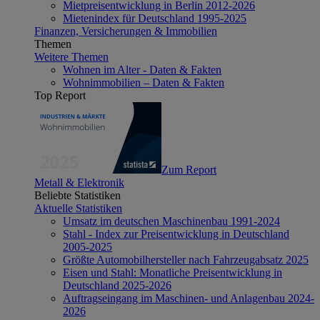
Mietpreisentwicklung in Berlin 2012-2026
Mietenindex für Deutschland 1995-2025
Finanzen, Versicherungen & Immobilien
Themen
Weitere Themen
Wohnen im Alter - Daten & Fakten
Wohnimmobilien – Daten & Fakten
Top Report
Zum Report
Metall & Elektronik
Beliebte Statistiken
Aktuelle Statistiken
Umsatz im deutschen Maschinenbau 1991-2024
Stahl - Index zur Preisentwicklung in Deutschland
2005-2025
Größte Automobilhersteller nach Fahrzeugabsatz 2025
Eisen und Stahl: Monatliche Preisentwicklung in
Deutschland 2025-2026
Auftragseingang im Maschinen- und Anlagenbau 2024-
2026