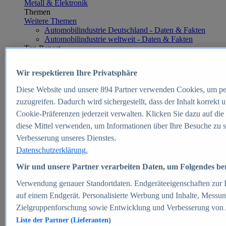
Metall & Elektronik
Themen
Weitere Themen
Automobilindustrie Deutschland - Daten & Fakten
Automobilindustrie weltweit - Daten & Fakten
Top Report
Wir respektieren Ihre Privatsphäre
Diese Website und unsere
894
Partner verwenden Cookies, um pe
Zum Report
zuzugreifen. Dadurch wird sichergestellt, dass der Inhalt korrekt
E-commerce
Cookie-Präferenzen jederzeit verwalten. Klicken Sie dazu auf die
Beliebte Statistiken
diese Mittel verwenden, um Informationen über Ihre Besuche zu s
Aktuelle Statistiken
E-Commerce - Entwicklung des Umsatzes in
Verbesserung unseres Dienstes.
Deutschland 1999-2025
Datenschutzerklärung.
Umsatz von Amazon in Deutschland und weltweit
2010-2025
Wir und unsere Partner verarbeiten Daten, um Folgendes bere
B2C-E-Commerce: Top-50 Online Shops in
Deutschland 2024
Verwendung genauer Standortdaten. Endgeräteeigenschaften zur Id
Marktanteile von Online-Zahlungsverfahren in
auf einem Endgerät. Personalisierte Werbung und Inhalte, Messu
Deutschland 2024
Zielgruppenforschung sowie Entwicklung und Verbesserung von
Umsatzstarke Warengruppen im Online-Handel in
Deutschland 2023-2025
Liste der Partner (Lieferanten)