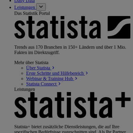
Daily Data
Leistungen
Das Statistik Portal
Trends aus 170 Branchen in 150+ Ländern und über 1 Mio.
Fakten im Direktzugriff.
Mehr über Statista
Über
Statista
Erste Schritte und
Hilfebereich
Webinar & Training
Hub
Statista
Connect
Leistungen
Statista+ bietet zusätzliche Dienstleistungen, die auf Ihre
spezifischen Bedürfnisse zugeschnitten sind. Als Ihr Partner