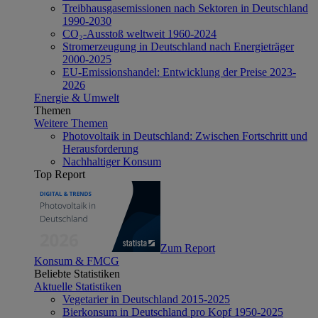
Treibhausgasemissionen nach Sektoren in Deutschland
1990-2030
CO₂-Ausstoß weltweit 1960-2024
Stromerzeugung in Deutschland nach Energieträger
2000-2025
EU-Emissionshandel: Entwicklung der Preise 2023-
2026
Energie & Umwelt
Themen
Weitere Themen
Photovoltaik in Deutschland: Zwischen Fortschritt und
Herausforderung
Nachhaltiger Konsum
Top Report
Zum Report
Konsum & FMCG
Beliebte Statistiken
Aktuelle Statistiken
Vegetarier in Deutschland 2015-2025
Bierkonsum in Deutschland pro Kopf 1950-2025