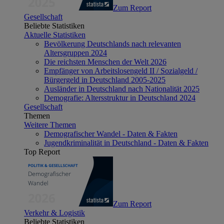
Zum Report
Gesellschaft
Beliebte Statistiken
Aktuelle Statistiken
Bevölkerung Deutschlands nach relevanten
Altersgruppen 2024
Die reichsten Menschen der Welt 2026
Empfänger von Arbeitslosengeld II / Sozialgeld /
Bürgergeld in Deutschland 2005-2025
Ausländer in Deutschland nach Nationalität 2025
Demografie: Altersstruktur in Deutschland 2024
Gesellschaft
Themen
Weitere Themen
Demografischer Wandel - Daten & Fakten
Jugendkriminalität in Deutschland - Daten & Fakten
Top Report
Zum Report
Verkehr & Logistik
Beliebte Statistiken