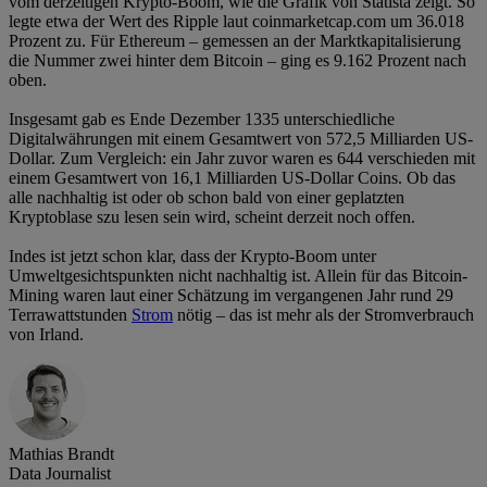
vom derzeitigen Krypto-Boom, wie die Grafik von Statista zeigt. So
legte etwa der Wert des Ripple laut coinmarketcap.com um 36.018
Prozent zu. Für Ethereum – gemessen an der Marktkapitalisierung
die Nummer zwei hinter dem Bitcoin – ging es 9.162 Prozent nach
oben.
Insgesamt gab es Ende Dezember 1335 unterschiedliche
Digitalwährungen mit einem Gesamtwert von 572,5 Milliarden US-
Dollar. Zum Vergleich: ein Jahr zuvor waren es 644 verschieden mit
einem Gesamtwert von 16,1 Milliarden US-Dollar Coins. Ob das
alle nachhaltig ist oder ob schon bald von einer geplatzten
Kryptoblase szu lesen sein wird, scheint derzeit noch offen.
Indes ist jetzt schon klar, dass der Krypto-Boom unter
Umweltgesichtspunkten nicht nachhaltig ist. Allein für das Bitcoin-
Mining waren laut einer Schätzung im vergangenen Jahr rund 29
Terrawattstunden
Strom
nötig – das ist mehr als der Stromverbrauch
von Irland.
Mathias Brandt
Data Journalist