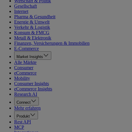
Wirtschaft & Politik
Gesellschaft
Internet
Pharma & Gesundheit
Energie & Umwelt
Verkehr & Logistik
Konsum & FMCG
Metall & Elektronik
Finanzen, Versicherungen & Immobilien
E-Commerce
Market Insights
Alle Märkte
Consumer
eCommerce
Mobility
Consumer Insights
eCommerce Insights
Research AI
Connect
Mehr erfahren
Produkt
Rest API
MCP