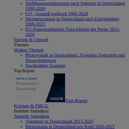
Treibhausgasemissionen nach Sektoren in Deutschland
1990-2030
CO₂-Ausstoß weltweit 1960-2024
Stromerzeugung in Deutschland nach Energieträger
2000-2025
EU-Emissionshandel: Entwicklung der Preise 2023-
2026
Energie & Umwelt
Themen
Weitere Themen
Photovoltaik in Deutschland: Zwischen Fortschritt und
Herausforderung
Nachhaltiger Konsum
Top Report
Zum Report
Konsum & FMCG
Beliebte Statistiken
Aktuelle Statistiken
Vegetarier in Deutschland 2015-2025
Bierkonsum in Deutschland pro Kopf 1950-2025