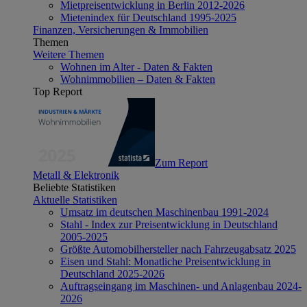
Mietpreisentwicklung in Berlin 2012-2026
Mietenindex für Deutschland 1995-2025
Finanzen, Versicherungen & Immobilien
Themen
Weitere Themen
Wohnen im Alter - Daten & Fakten
Wohnimmobilien – Daten & Fakten
Top Report
Zum Report
Metall & Elektronik
Beliebte Statistiken
Aktuelle Statistiken
Umsatz im deutschen Maschinenbau 1991-2024
Stahl - Index zur Preisentwicklung in Deutschland
2005-2025
Größte Automobilhersteller nach Fahrzeugabsatz 2025
Eisen und Stahl: Monatliche Preisentwicklung in
Deutschland 2025-2026
Auftragseingang im Maschinen- und Anlagenbau 2024-
2026