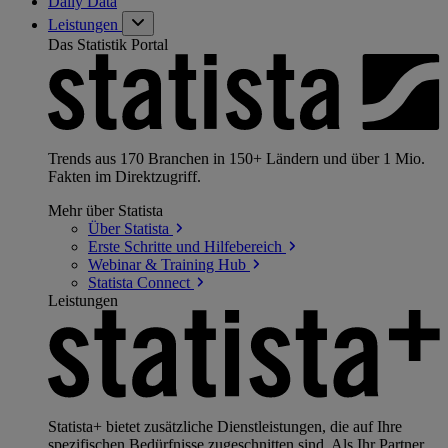
Daily Data
Leistungen
Das Statistik Portal
Trends aus 170 Branchen in 150+ Ländern und über 1 Mio.
Fakten im Direktzugriff.
Mehr über Statista
Über
Statista
Erste Schritte und
Hilfebereich
Webinar & Training
Hub
Statista
Connect
Leistungen
Statista+ bietet zusätzliche Dienstleistungen, die auf Ihre
spezifischen Bedürfnisse zugeschnitten sind. Als Ihr Partner