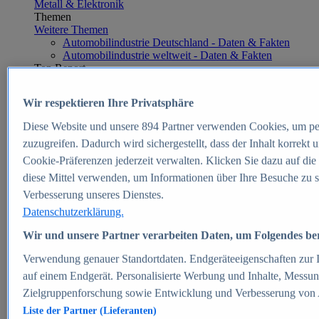
Metall & Elektronik
Themen
Weitere Themen
Automobilindustrie Deutschland - Daten & Fakten
Automobilindustrie weltweit - Daten & Fakten
Top Report
Wir respektieren Ihre Privatsphäre
Diese Website und unsere
894
Partner verwenden Cookies, um pe
Zum Report
zuzugreifen. Dadurch wird sichergestellt, dass der Inhalt korrekt
E-commerce
Cookie-Präferenzen jederzeit verwalten. Klicken Sie dazu auf die
Beliebte Statistiken
diese Mittel verwenden, um Informationen über Ihre Besuche zu s
Aktuelle Statistiken
E-Commerce - Entwicklung des Umsatzes in
Verbesserung unseres Dienstes.
Deutschland 1999-2025
Datenschutzerklärung.
Umsatz von Amazon in Deutschland und weltweit
2010-2025
Wir und unsere Partner verarbeiten Daten, um Folgendes bere
B2C-E-Commerce: Top-50 Online Shops in
Deutschland 2024
Verwendung genauer Standortdaten. Endgeräteeigenschaften zur Id
Marktanteile von Online-Zahlungsverfahren in
auf einem Endgerät. Personalisierte Werbung und Inhalte, Messu
Deutschland 2024
Zielgruppenforschung sowie Entwicklung und Verbesserung von
Umsatzstarke Warengruppen im Online-Handel in
Deutschland 2023-2025
Liste der Partner (Lieferanten)