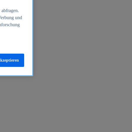
 abfragen.
 Werbung und
nforschung
akzeptieren