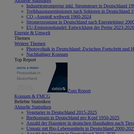
Aktuelle Statistiken
Industriestrompreise inkl. Stromsteuer in Deutschland 1
Treibhausgasemissionen nach Sektoren in Deutschland 
CO₂-Ausstoß weltweit 1960-2024
Stromerzeugung in Deutschland nach Energieträger 200
EU-Emissionshandel: Entwicklung der Preise 2023-202
Energie & Umwelt
Themen
Weitere Themen
Photovoltaik in Deutschland: Zwischen Fortschritt und 
Nachhaltiger Konsum
Top Report
Zum Report
Konsum & FMCG
Beliebte Statistiken
Aktuelle Statistiken
Vegetarier in Deutschland 2015-2025
Bierkonsum in Deutschland pro Kopf 1950-2025
Anzahl der Haustiere in deutschen Haushalten nach Tier
Umsatz mit Bio-Lebensmitteln in Deutschland 2000-202
Anzahl der Veganer in Deutschland 2015-2025