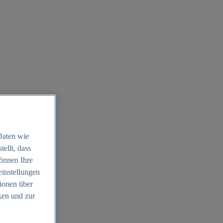
Daten wie
ellt, dass
können Ihre
einstellungen
ionen über
ken und zur