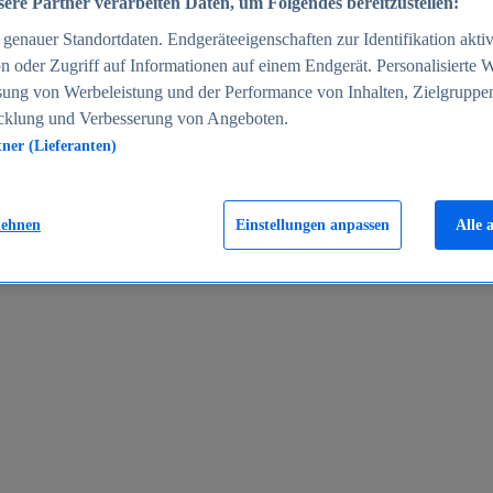
ere Partner verarbeiten Daten, um Folgendes bereitzustellen:
enauer Standortdaten. Endgeräteeigenschaften zur Identifikation aktiv
n oder Zugriff auf Informationen auf einem Endgerät. Personalisierte
sung von Werbeleistung und der Performance von Inhalten, Zielgruppe
cklung und Verbesserung von Angeboten.
tner (Lieferanten)
en 2024
lehnen
Einstellungen anpassen
Alle 
rgeld in Deutschland 2005-2025