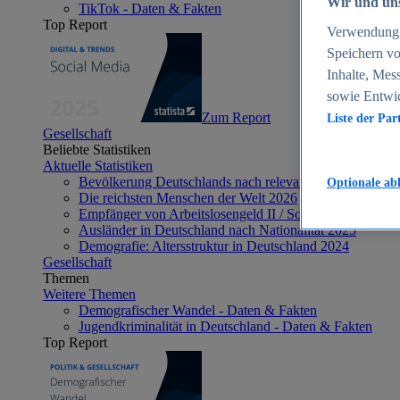
Wir und uns
TikTok - Daten & Fakten
Top Report
Verwendung g
Speichern vo
Inhalte, Mes
sowie Entwi
Zum Report
Liste der Par
Gesellschaft
Beliebte Statistiken
Aktuelle Statistiken
Bevölkerung Deutschlands nach relevanten Altersgrupp
Optionale ab
Die reichsten Menschen der Welt 2026
Empfänger von Arbeitslosengeld II / Sozialgeld / Bürge
Ausländer in Deutschland nach Nationalität 2025
Demografie: Altersstruktur in Deutschland 2024
Gesellschaft
Themen
Weitere Themen
Demografischer Wandel - Daten & Fakten
Jugendkriminalität in Deutschland - Daten & Fakten
Top Report