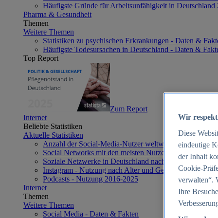
Häufigste Gründe für Arbeitsunfähigkeit in Deutschland
Pharma & Gesundheit
Themen
Weitere Themen
Statistiken zu psychischen Erkrankungen - Daten & Fakt
Häufigste Todesursachen in Deutschland - Daten & Fakt
Top Report
Zum Report
Wir respekt
Internet
Beliebte Statistiken
Diese Websi
Aktuelle Statistiken
Anzahl der Social-Media-Nutzer weltweit 2012-2025
eindeutige K
Social Networks mit den meisten Nutzern weltweit 2025
der Inhalt k
Soziale Netzwerke in Deutschland nach Generationen 2
Cookie-Präfe
Instagram - Nutzung nach Alter und Geschlecht in Deut
Podcasts - Nutzung 2016-2025
verwalten“. 
Internet
Ihre Besuche
Themen
Verbesserung
Weitere Themen
Social Media - Daten & Fakten