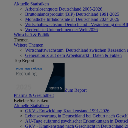
Aktuelle Statistiken
Arbeitslosenquote Deutschland 2005-2026
Bruttoinlandsprodukt (BIP) Deutschland 1991-2025
Monatliche Inflationsrate in Deutschland 2024-2026
Wirtschaftswachstum Deutschland - Veränderung des B
Wertvollste Unternehmen der Welt 2026
Wirtschaft & Politik
Themen
Weitere Themen
Wirtschaftswachstum: Deutschland zwischen Rezession 
Generation Z auf dem Arbeitsmarkt - Daten & Fakten
Top Report
Zum Report
Pharma & Gesundheit
Beliebte Statistiken
Aktuelle Statistiken
GKV - Entwicklung Krankenstand 1991-2026
Lebenserwartung in Deutschland bei Geburt nach Gesch
AU-Tage aufgrund psychischer Erkrankungen in Deutsc
GKV - Krankenstand nach Geschlecht in Deutschland 