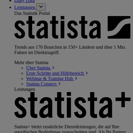
Daily Data
Leistungen
Das Statistik Portal
Trends aus 170 Branchen in 150+ Ländern und über 1 Mio.
Fakten im Direktzugriff.
Mehr über Statista
Über
Statista
Erste Schritte und
Hilfebereich
Webinar & Training
Hub
Statista
Connect
Leistungen
Statista+ bietet zusätzliche Dienstleistungen, die auf Ihre
spezifischen Bedürfnisse zugeschnitten sind. Als Ihr Partner