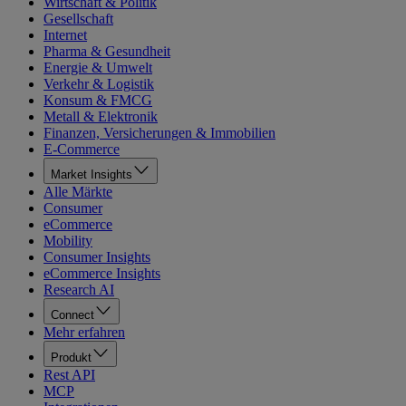
Wirtschaft & Politik
Gesellschaft
Internet
Pharma & Gesundheit
Energie & Umwelt
Verkehr & Logistik
Konsum & FMCG
Metall & Elektronik
Finanzen, Versicherungen & Immobilien
E-Commerce
Market Insights
Alle Märkte
Consumer
eCommerce
Mobility
Consumer Insights
eCommerce Insights
Research AI
Connect
Mehr erfahren
Produkt
Rest API
MCP