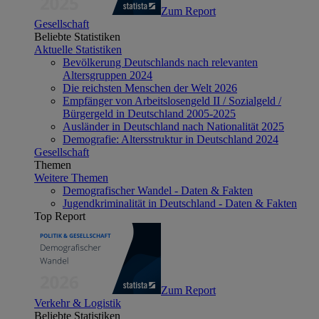
Zum Report
Gesellschaft
Beliebte Statistiken
Aktuelle Statistiken
Bevölkerung Deutschlands nach relevanten
Altersgruppen 2024
Die reichsten Menschen der Welt 2026
Empfänger von Arbeitslosengeld II / Sozialgeld /
Bürgergeld in Deutschland 2005-2025
Ausländer in Deutschland nach Nationalität 2025
Demografie: Altersstruktur in Deutschland 2024
Gesellschaft
Themen
Weitere Themen
Demografischer Wandel - Daten & Fakten
Jugendkriminalität in Deutschland - Daten & Fakten
Top Report
Zum Report
Verkehr & Logistik
Beliebte Statistiken