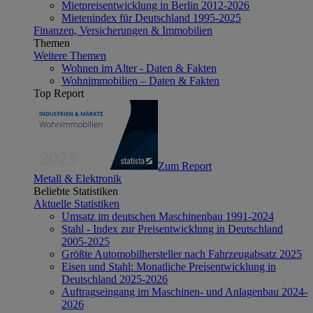
Mietpreisentwicklung in Berlin 2012-2026
Mietenindex für Deutschland 1995-2025
Finanzen, Versicherungen & Immobilien
Themen
Weitere Themen
Wohnen im Alter - Daten & Fakten
Wohnimmobilien – Daten & Fakten
Top Report
Zum Report
Metall & Elektronik
Beliebte Statistiken
Aktuelle Statistiken
Umsatz im deutschen Maschinenbau 1991-2024
Stahl - Index zur Preisentwicklung in Deutschland
2005-2025
Größte Automobilhersteller nach Fahrzeugabsatz 2025
Eisen und Stahl: Monatliche Preisentwicklung in
Deutschland 2025-2026
Auftragseingang im Maschinen- und Anlagenbau 2024-
2026