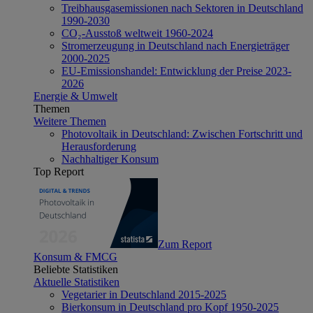
Treibhausgasemissionen nach Sektoren in Deutschland
1990-2030
CO₂-Ausstoß weltweit 1960-2024
Stromerzeugung in Deutschland nach Energieträger
2000-2025
EU-Emissionshandel: Entwicklung der Preise 2023-
2026
Energie & Umwelt
Themen
Weitere Themen
Photovoltaik in Deutschland: Zwischen Fortschritt und
Herausforderung
Nachhaltiger Konsum
Top Report
Zum Report
Konsum & FMCG
Beliebte Statistiken
Aktuelle Statistiken
Vegetarier in Deutschland 2015-2025
Bierkonsum in Deutschland pro Kopf 1950-2025