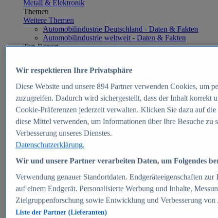
Metall & Elektronik
Themen
Weitere Themen
Automobilindustrie Deutschland - Daten & Fakten
Automobilindustrie weltweit - Daten & Fakten
Top Report
Wir respektieren Ihre Privatsphäre
Diese Website und unsere
894
Partner verwenden Cookies, um pe
Zum Report
zuzugreifen. Dadurch wird sichergestellt, dass der Inhalt korrekt
E-commerce
Cookie-Präferenzen jederzeit verwalten. Klicken Sie dazu auf die
Beliebte Statistiken
diese Mittel verwenden, um Informationen über Ihre Besuche zu s
Aktuelle Statistiken
E-Commerce - Entwicklung des Umsatzes in
Verbesserung unseres Dienstes.
Deutschland 1999-2025
Datenschutzerklärung.
Umsatz von Amazon in Deutschland und weltweit
2010-2025
Wir und unsere Partner verarbeiten Daten, um Folgendes bere
B2C-E-Commerce: Top-50 Online Shops in
Deutschland 2024
Verwendung genauer Standortdaten. Endgeräteeigenschaften zur Id
Marktanteile von Online-Zahlungsverfahren in
auf einem Endgerät. Personalisierte Werbung und Inhalte, Messu
Deutschland 2024
Zielgruppenforschung sowie Entwicklung und Verbesserung von
Umsatzstarke Warengruppen im Online-Handel in
Deutschland 2023-2025
Liste der Partner (Lieferanten)