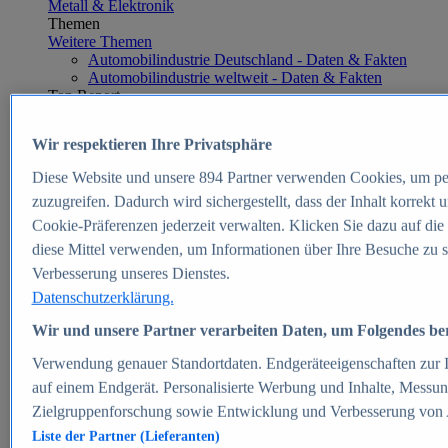
Metall & Elektronik
Themen
Weitere Themen
Automobilindustrie Deutschland - Daten & Fakten
Automobilindustrie weltweit - Daten & Fakten
Top Report
Wir respektieren Ihre Privatsphäre
Diese Website und unsere
894
Partner verwenden Cookies, um pe
Zum Report
zuzugreifen. Dadurch wird sichergestellt, dass der Inhalt korrekt
E-commerce
Cookie-Präferenzen jederzeit verwalten. Klicken Sie dazu auf die
Beliebte Statistiken
diese Mittel verwenden, um Informationen über Ihre Besuche zu s
Aktuelle Statistiken
E-Commerce - Entwicklung des Umsatzes in
Verbesserung unseres Dienstes.
Deutschland 1999-2025
Datenschutzerklärung.
Umsatz von Amazon in Deutschland und weltweit
2010-2025
Wir und unsere Partner verarbeiten Daten, um Folgendes bere
B2C-E-Commerce: Top-50 Online Shops in
Deutschland 2024
Verwendung genauer Standortdaten. Endgeräteeigenschaften zur Id
Marktanteile von Online-Zahlungsverfahren in
auf einem Endgerät. Personalisierte Werbung und Inhalte, Messu
Deutschland 2024
Zielgruppenforschung sowie Entwicklung und Verbesserung von
Umsatzstarke Warengruppen im Online-Handel in
Deutschland 2023-2025
Liste der Partner (Lieferanten)