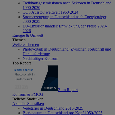
Treibhausgasemissionen nach Sektoren in Deutschland
1990-2030
CO₂-Ausstoß weltweit 1960-2024
Stromerzeugung in Deutschland nach Energieträger
2000-2025
EU-Emissionshandel: Entwicklung der Preise 2023-
2026
Energie & Umwelt
Themen
Weitere Themen
Photovoltaik in Deutschland: Zwischen Fortschritt und
Herausforderung
Nachhaltiger Konsum
Top Report
Zum Report
Konsum & FMCG
Beliebte Statistiken
Aktuelle Statistiken
Vegetarier in Deutschland 2015-2025
Bierkonsum in Deutschland pro Kopf 1950-2025