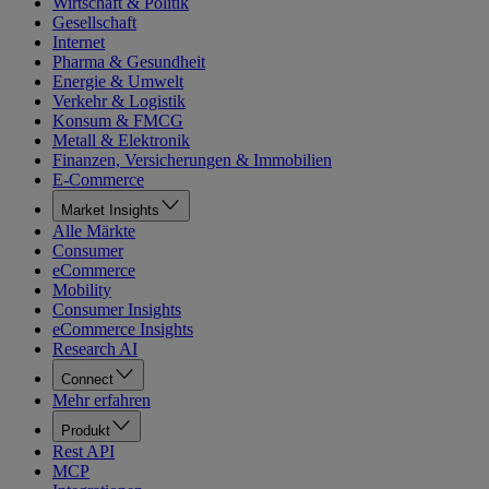
Wirtschaft & Politik
Gesellschaft
Internet
Pharma & Gesundheit
Energie & Umwelt
Verkehr & Logistik
Konsum & FMCG
Metall & Elektronik
Finanzen, Versicherungen & Immobilien
E-Commerce
Market Insights
Alle Märkte
Consumer
eCommerce
Mobility
Consumer Insights
eCommerce Insights
Research AI
Connect
Mehr erfahren
Produkt
Rest API
MCP