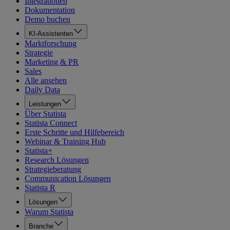
Integrationen
Dokumentation
Demo buchen
KI-Assistenten
Marktforschung
Strategie
Marketing & PR
Sales
Alle ansehen
Daily Data
Leistungen
Über Statista
Statista Connect
Erste Schritte und Hilfebereich
Webinar & Training Hub
Statista+
Research Lösungen
Strategieberatung
Communication Lösungen
Statista R
Lösungen
Warum Statista
Branche