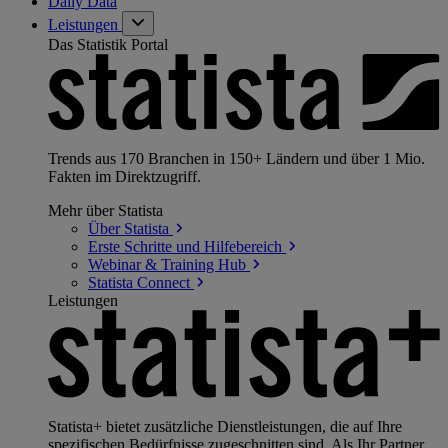
Daily Data
Leistungen
Das Statistik Portal
Trends aus 170 Branchen in 150+ Ländern und über 1 Mio.
Fakten im Direktzugriff.
Mehr über Statista
Über
Statista
Erste Schritte und
Hilfebereich
Webinar & Training
Hub
Statista
Connect
Leistungen
Statista+ bietet zusätzliche Dienstleistungen, die auf Ihre
spezifischen Bedürfnisse zugeschnitten sind. Als Ihr Partner