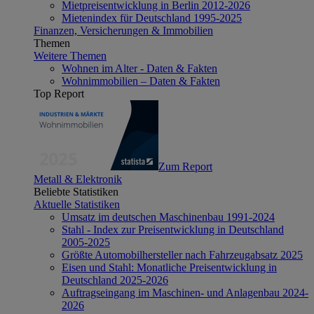
Mietpreisentwicklung in Berlin 2012-2026
Mietenindex für Deutschland 1995-2025
Finanzen, Versicherungen & Immobilien
Themen
Weitere Themen
Wohnen im Alter - Daten & Fakten
Wohnimmobilien – Daten & Fakten
Top Report
Zum Report
Metall & Elektronik
Beliebte Statistiken
Aktuelle Statistiken
Umsatz im deutschen Maschinenbau 1991-2024
Stahl - Index zur Preisentwicklung in Deutschland
2005-2025
Größte Automobilhersteller nach Fahrzeugabsatz 2025
Eisen und Stahl: Monatliche Preisentwicklung in
Deutschland 2025-2026
Auftragseingang im Maschinen- und Anlagenbau 2024-
2026