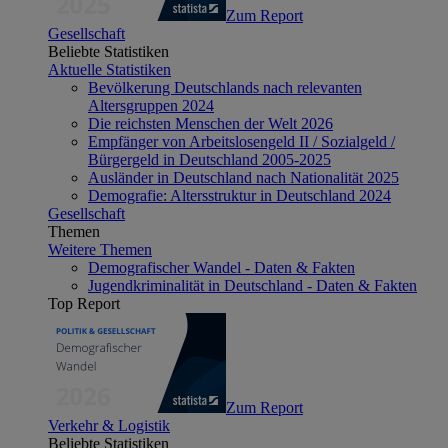
Zum Report
Gesellschaft
Beliebte Statistiken
Aktuelle Statistiken
Bevölkerung Deutschlands nach relevanten
Altersgruppen 2024
Die reichsten Menschen der Welt 2026
Empfänger von Arbeitslosengeld II / Sozialgeld /
Bürgergeld in Deutschland 2005-2025
Ausländer in Deutschland nach Nationalität 2025
Demografie: Altersstruktur in Deutschland 2024
Gesellschaft
Themen
Weitere Themen
Demografischer Wandel - Daten & Fakten
Jugendkriminalität in Deutschland - Daten & Fakten
Top Report
Zum Report
Verkehr & Logistik
Beliebte Statistiken