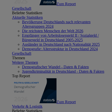
Zum Report
Gesellschaft
Beliebte Statistiken
Aktuelle Statistiken
Bevölkerung Deutschlands nach relevanten
Altersgruppen 2024
Die reichsten Menschen der Welt 2026
Empfänger von Arbeitslosengeld II / Sozialgeld /
Bürgergeld in Deutschland 2005-2025
Ausländer in Deutschland nach Nationalität 2025
Demografie: Altersstruktur in Deutschland 2024
Gesellschaft
Themen
Weitere Themen
Demografischer Wandel - Daten & Fakten
Jugendkriminalität in Deutschland - Daten & Fakten
Top Report
Zum Report
Verkehr & Logistik
Beliebte Statistiken