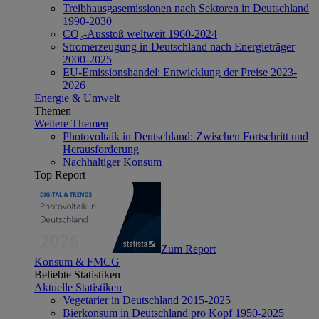
Treibhausgasemissionen nach Sektoren in Deutschland
1990-2030
CO₂-Ausstoß weltweit 1960-2024
Stromerzeugung in Deutschland nach Energieträger
2000-2025
EU-Emissionshandel: Entwicklung der Preise 2023-
2026
Energie & Umwelt
Themen
Weitere Themen
Photovoltaik in Deutschland: Zwischen Fortschritt und
Herausforderung
Nachhaltiger Konsum
Top Report
Zum Report
Konsum & FMCG
Beliebte Statistiken
Aktuelle Statistiken
Vegetarier in Deutschland 2015-2025
Bierkonsum in Deutschland pro Kopf 1950-2025