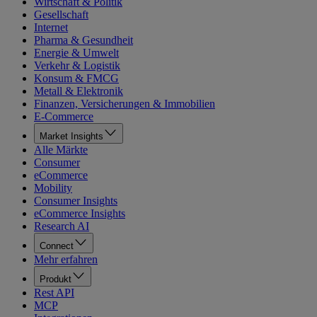
Wirtschaft & Politik
Gesellschaft
Internet
Pharma & Gesundheit
Energie & Umwelt
Verkehr & Logistik
Konsum & FMCG
Metall & Elektronik
Finanzen, Versicherungen & Immobilien
E-Commerce
Market Insights
Alle Märkte
Consumer
eCommerce
Mobility
Consumer Insights
eCommerce Insights
Research AI
Connect
Mehr erfahren
Produkt
Rest API
MCP