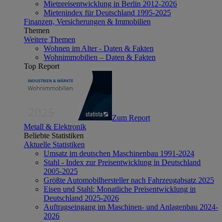
Mietpreisentwicklung in Berlin 2012-2026
Mietenindex für Deutschland 1995-2025
Finanzen, Versicherungen & Immobilien
Themen
Weitere Themen
Wohnen im Alter - Daten & Fakten
Wohnimmobilien – Daten & Fakten
Top Report
Zum Report
Metall & Elektronik
Beliebte Statistiken
Aktuelle Statistiken
Umsatz im deutschen Maschinenbau 1991-2024
Stahl - Index zur Preisentwicklung in Deutschland
2005-2025
Größte Automobilhersteller nach Fahrzeugabsatz 2025
Eisen und Stahl: Monatliche Preisentwicklung in
Deutschland 2025-2026
Auftragseingang im Maschinen- und Anlagenbau 2024-
2026