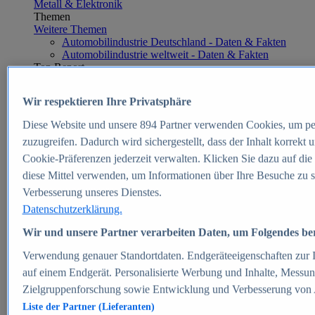
Metall & Elektronik
Themen
Weitere Themen
Automobilindustrie Deutschland - Daten & Fakten
Automobilindustrie weltweit - Daten & Fakten
Top Report
Wir respektieren Ihre Privatsphäre
Diese Website und unsere
894
Partner verwenden Cookies, um pe
Zum Report
zuzugreifen. Dadurch wird sichergestellt, dass der Inhalt korrekt
E-commerce
Cookie-Präferenzen jederzeit verwalten. Klicken Sie dazu auf die
Beliebte Statistiken
diese Mittel verwenden, um Informationen über Ihre Besuche zu s
Aktuelle Statistiken
E-Commerce - Entwicklung des Umsatzes in
Verbesserung unseres Dienstes.
Deutschland 1999-2025
Datenschutzerklärung.
Umsatz von Amazon in Deutschland und weltweit
2010-2025
Wir und unsere Partner verarbeiten Daten, um Folgendes bere
B2C-E-Commerce: Top-50 Online Shops in
Deutschland 2024
Verwendung genauer Standortdaten. Endgeräteeigenschaften zur Id
Marktanteile von Online-Zahlungsverfahren in
auf einem Endgerät. Personalisierte Werbung und Inhalte, Messu
Deutschland 2024
Zielgruppenforschung sowie Entwicklung und Verbesserung von
Umsatzstarke Warengruppen im Online-Handel in
Deutschland 2023-2025
Liste der Partner (Lieferanten)