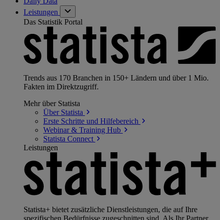
Daily Data
Leistungen
Das Statistik Portal
Trends aus 170 Branchen in 150+ Ländern und über 1 Mio.
Fakten im Direktzugriff.
Mehr über Statista
Über
Statista
Erste Schritte und
Hilfebereich
Webinar & Training
Hub
Statista
Connect
Leistungen
Statista+ bietet zusätzliche Dienstleistungen, die auf Ihre
spezifischen Bedürfnisse zugeschnitten sind. Als Ihr Partner