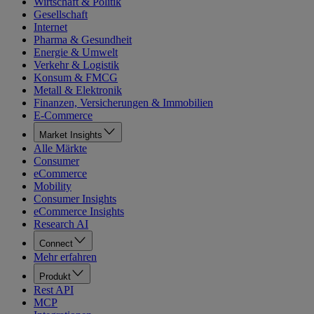
Wirtschaft & Politik
Gesellschaft
Internet
Pharma & Gesundheit
Energie & Umwelt
Verkehr & Logistik
Konsum & FMCG
Metall & Elektronik
Finanzen, Versicherungen & Immobilien
E-Commerce
Market Insights
Alle Märkte
Consumer
eCommerce
Mobility
Consumer Insights
eCommerce Insights
Research AI
Connect
Mehr erfahren
Produkt
Rest API
MCP