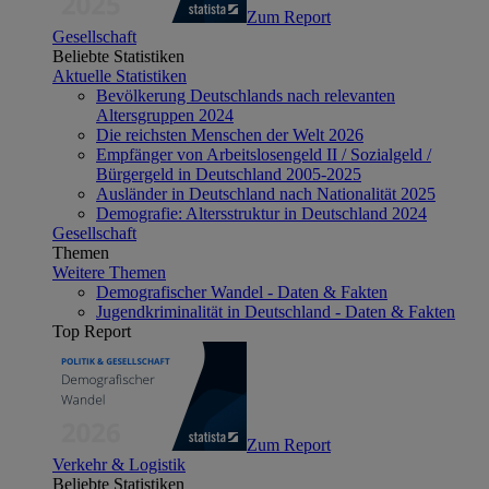
Zum Report
Gesellschaft
Beliebte Statistiken
Aktuelle Statistiken
Bevölkerung Deutschlands nach relevanten
Altersgruppen 2024
Die reichsten Menschen der Welt 2026
Empfänger von Arbeitslosengeld II / Sozialgeld /
Bürgergeld in Deutschland 2005-2025
Ausländer in Deutschland nach Nationalität 2025
Demografie: Altersstruktur in Deutschland 2024
Gesellschaft
Themen
Weitere Themen
Demografischer Wandel - Daten & Fakten
Jugendkriminalität in Deutschland - Daten & Fakten
Top Report
Zum Report
Verkehr & Logistik
Beliebte Statistiken