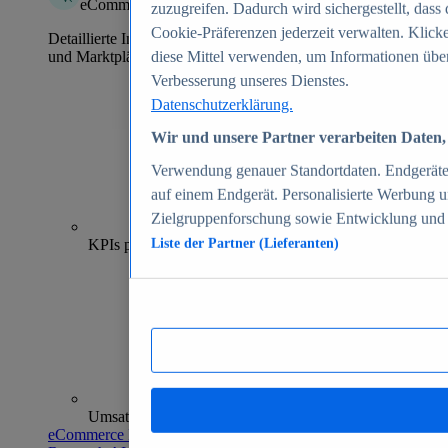
eCommerce Insights
zuzugreifen. Dadurch wird sichergestellt, dass 
Cookie-Präferenzen jederzeit verwalten. Klick
Detaillierte Informationen zu mehr als 39.000 Online-Shops
und Marktplätzen
diese Mittel verwenden, um Informationen über
Verbesserung unseres Dienstes.
Datenschutzerklärung.
Wir und unsere Partner verarbeiten Daten, 
Verwendung genauer Standortdaten. Endgeräteei
auf einem Endgerät. Personalisierte Werbung 
Zielgruppenforschung sowie Entwicklung und
70+
KPIs pro Shop
Liste der Partner (Lieferanten)
Umsatzanalysen und -prognosen
eCommerce Insights entdecken