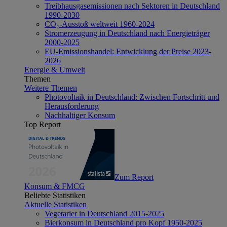
Treibhausgasemissionen nach Sektoren in Deutschland
1990-2030
CO₂-Ausstoß weltweit 1960-2024
Stromerzeugung in Deutschland nach Energieträger
2000-2025
EU-Emissionshandel: Entwicklung der Preise 2023-
2026
Energie & Umwelt
Themen
Weitere Themen
Photovoltaik in Deutschland: Zwischen Fortschritt und
Herausforderung
Nachhaltiger Konsum
Top Report
Zum Report
Konsum & FMCG
Beliebte Statistiken
Aktuelle Statistiken
Vegetarier in Deutschland 2015-2025
Bierkonsum in Deutschland pro Kopf 1950-2025