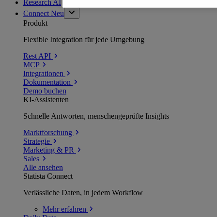
Research AI
Connect
Neu
Produkt
Flexible Integration für jede Umgebung
Rest API
MCP
Integrationen
Dokumentation
Demo buchen
KI-Assistenten
Schnelle Antworten, menschengeprüfte Insights
Marktforschung
Strategie
Marketing & PR
Sales
Alle ansehen
Statista Connect
Verlässliche Daten, in jedem Workflow
Mehr
erfahren