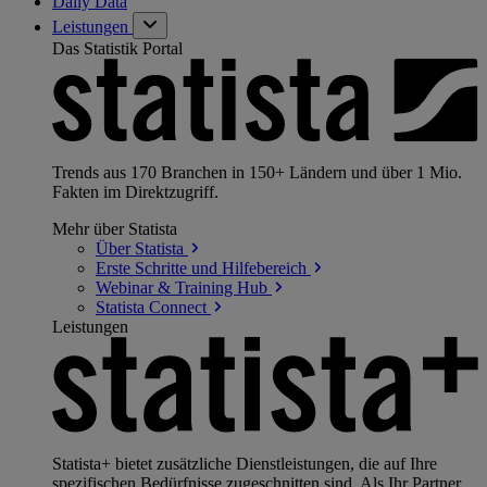
Daily Data
Leistungen
Das Statistik Portal
Trends aus 170 Branchen in 150+ Ländern und über 1 Mio.
Fakten im Direktzugriff.
Mehr über Statista
Über
Statista
Erste Schritte und
Hilfebereich
Webinar & Training
Hub
Statista
Connect
Leistungen
Statista+ bietet zusätzliche Dienstleistungen, die auf Ihre
spezifischen Bedürfnisse zugeschnitten sind. Als Ihr Partner