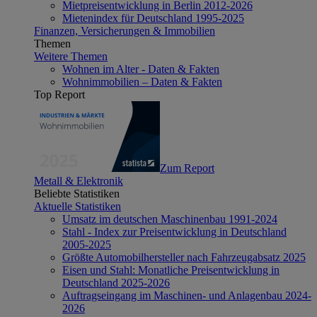
Mietpreisentwicklung in Berlin 2012-2026
Mietenindex für Deutschland 1995-2025
Finanzen, Versicherungen & Immobilien
Themen
Weitere Themen
Wohnen im Alter - Daten & Fakten
Wohnimmobilien – Daten & Fakten
Top Report
Zum Report
Metall & Elektronik
Beliebte Statistiken
Aktuelle Statistiken
Umsatz im deutschen Maschinenbau 1991-2024
Stahl - Index zur Preisentwicklung in Deutschland
2005-2025
Größte Automobilhersteller nach Fahrzeugabsatz 2025
Eisen und Stahl: Monatliche Preisentwicklung in
Deutschland 2025-2026
Auftragseingang im Maschinen- und Anlagenbau 2024-
2026