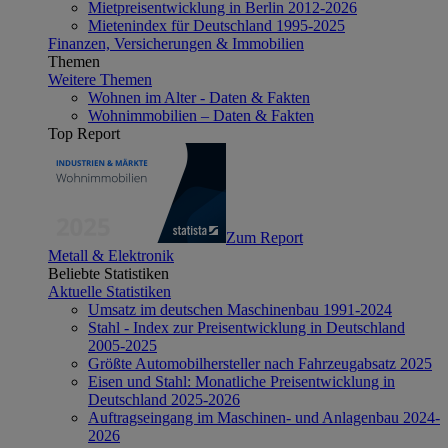
Mietpreisentwicklung in Berlin 2012-2026
Mietenindex für Deutschland 1995-2025
Finanzen, Versicherungen & Immobilien
Themen
Weitere Themen
Wohnen im Alter - Daten & Fakten
Wohnimmobilien – Daten & Fakten
Top Report
Zum Report
Metall & Elektronik
Beliebte Statistiken
Aktuelle Statistiken
Umsatz im deutschen Maschinenbau 1991-2024
Stahl - Index zur Preisentwicklung in Deutschland
2005-2025
Größte Automobilhersteller nach Fahrzeugabsatz 2025
Eisen und Stahl: Monatliche Preisentwicklung in
Deutschland 2025-2026
Auftragseingang im Maschinen- und Anlagenbau 2024-
2026