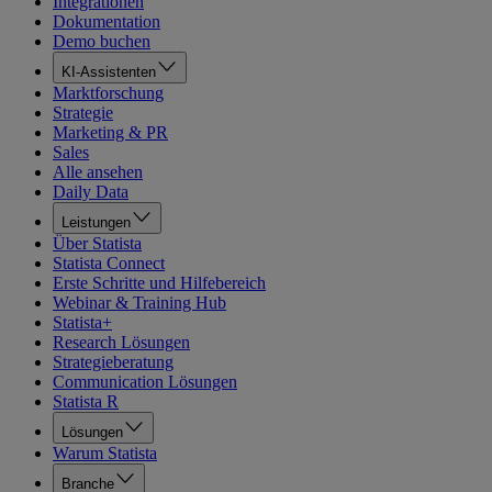
Integrationen
Dokumentation
Demo buchen
KI-Assistenten
Marktforschung
Strategie
Marketing & PR
Sales
Alle ansehen
Daily Data
Leistungen
Über Statista
Statista Connect
Erste Schritte und Hilfebereich
Webinar & Training Hub
Statista+
Research Lösungen
Strategieberatung
Communication Lösungen
Statista R
Lösungen
Warum Statista
Branche