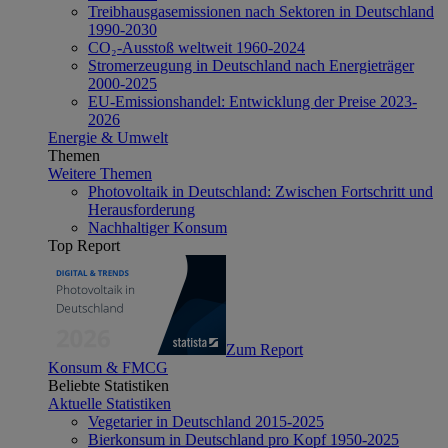
Treibhausgasemissionen nach Sektoren in Deutschland
1990-2030
CO₂-Ausstoß weltweit 1960-2024
Stromerzeugung in Deutschland nach Energieträger
2000-2025
EU-Emissionshandel: Entwicklung der Preise 2023-
2026
Energie & Umwelt
Themen
Weitere Themen
Photovoltaik in Deutschland: Zwischen Fortschritt und
Herausforderung
Nachhaltiger Konsum
Top Report
Zum Report
Konsum & FMCG
Beliebte Statistiken
Aktuelle Statistiken
Vegetarier in Deutschland 2015-2025
Bierkonsum in Deutschland pro Kopf 1950-2025