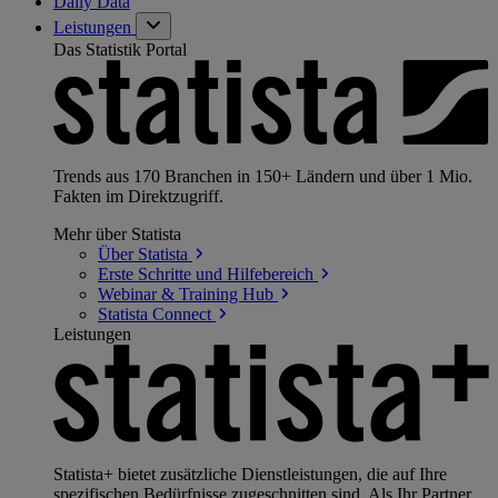
Daily Data
Leistungen
Das Statistik Portal
Trends aus 170 Branchen in 150+ Ländern und über 1 Mio.
Fakten im Direktzugriff.
Mehr über Statista
Über
Statista
Erste Schritte und
Hilfebereich
Webinar & Training
Hub
Statista
Connect
Leistungen
Statista+ bietet zusätzliche Dienstleistungen, die auf Ihre
spezifischen Bedürfnisse zugeschnitten sind. Als Ihr Partner