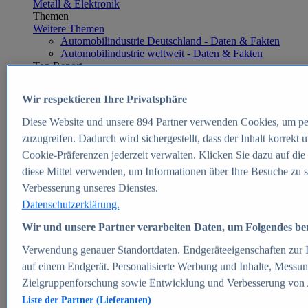
Metall & Elektronik
Themen
Weitere Themen
Automobilindustrie Deutschland - Daten & Fakten
Automobilindustrie weltweit - Daten & Fakten
Top Report
Wir respektieren Ihre Privatsphäre
Diese Website und unsere
894
Partner verwenden Cookies, um pe
Zum Report
zuzugreifen. Dadurch wird sichergestellt, dass der Inhalt korrekt
E-commerce
Cookie-Präferenzen jederzeit verwalten. Klicken Sie dazu auf die
Beliebte Statistiken
diese Mittel verwenden, um Informationen über Ihre Besuche zu s
Aktuelle Statistiken
E-Commerce - Entwicklung des Umsatzes in
Verbesserung unseres Dienstes.
Deutschland 1999-2025
Datenschutzerklärung.
Umsatz von Amazon in Deutschland und weltweit
2010-2025
Wir und unsere Partner verarbeiten Daten, um Folgendes bere
B2C-E-Commerce: Top-50 Online Shops in
Deutschland 2024
Verwendung genauer Standortdaten. Endgeräteeigenschaften zur Id
Marktanteile von Online-Zahlungsverfahren in
auf einem Endgerät. Personalisierte Werbung und Inhalte, Messu
Deutschland 2024
Zielgruppenforschung sowie Entwicklung und Verbesserung von
Umsatzstarke Warengruppen im Online-Handel in
Deutschland 2023-2025
Liste der Partner (Lieferanten)