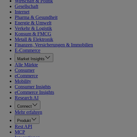
Wirtschaft & Politik
Gesellschaft
Internet
Pharma & Gesundheit
Energie & Umwelt
Verkehr & Logistik
Konsum & FMCG
Metall & Elektronik
Finanzen, Versicherungen & Immobilien
E-Commerce
Market Insights
Alle Märkte
Consumer
eCommerce
Mobility
Consumer Insights
eCommerce Insights
Research AI
Connect
Mehr erfahren
Produkt
Rest API
MCP