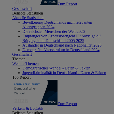
Zum Report
Gesellschaft
Beliebte Statistiken
Aktuelle Statistiken
Bevölkerung Deutschlands nach relevanten
Altersgruppen 2024
Die reichsten Menschen der Welt 2026
Empfänger von Arbeitslosengeld II / Sozialgeld /
Bürgergeld in Deutschland 2005-2025
Ausländer in Deutschland nach Nationalität 2025
Demografie: Altersstruktur in Deutschland 2024
Gesellschaft
Themen
Weitere Themen
Demografischer Wandel - Daten & Fakten
Jugendkriminalität in Deutschland - Daten & Fakten
Top Report
Zum Report
Verkehr & Logistik
Beliebte Statistiken