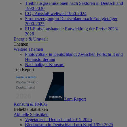
Treibhausgasemissionen nach Sektoren in Deutschland
1990-2030
CO₂-Ausstoß weltweit 1960-2024
Stromerzeugung in Deutschland nach Energieträger
2000-2025
EU-Emissionshandel: Entwicklung der Preise 2023-
2026
Energie & Umwelt
Themen
Weitere Themen
Photovoltaik in Deutschland: Zwischen Fortschritt und
Herausforderung
Nachhaltiger Konsum
Top Report
Zum Report
Konsum & FMCG
Beliebte Statistiken
Aktuelle Statistiken
Vegetarier in Deutschland 2015-2025
Bierkonsum in Deutschland pro Kopf 1950-2025