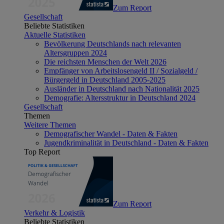
Zum Report
Gesellschaft
Beliebte Statistiken
Aktuelle Statistiken
Bevölkerung Deutschlands nach relevanten
Altersgruppen 2024
Die reichsten Menschen der Welt 2026
Empfänger von Arbeitslosengeld II / Sozialgeld /
Bürgergeld in Deutschland 2005-2025
Ausländer in Deutschland nach Nationalität 2025
Demografie: Altersstruktur in Deutschland 2024
Gesellschaft
Themen
Weitere Themen
Demografischer Wandel - Daten & Fakten
Jugendkriminalität in Deutschland - Daten & Fakten
Top Report
Zum Report
Verkehr & Logistik
Beliebte Statistiken