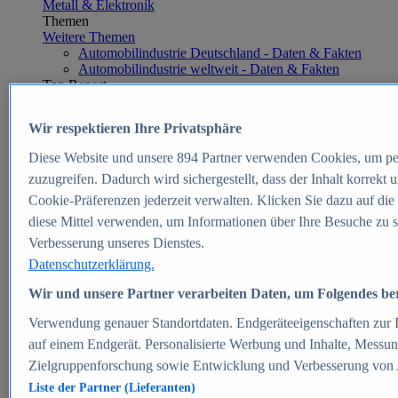
Metall & Elektronik
Themen
Weitere Themen
Automobilindustrie Deutschland - Daten & Fakten
Automobilindustrie weltweit - Daten & Fakten
Top Report
Wir respektieren Ihre Privatsphäre
Diese Website und unsere
894
Partner verwenden Cookies, um pe
Zum Report
zuzugreifen. Dadurch wird sichergestellt, dass der Inhalt korrekt
E-commerce
Cookie-Präferenzen jederzeit verwalten. Klicken Sie dazu auf die
Beliebte Statistiken
diese Mittel verwenden, um Informationen über Ihre Besuche zu s
Aktuelle Statistiken
E-Commerce - Entwicklung des Umsatzes in
Verbesserung unseres Dienstes.
Deutschland 1999-2025
Datenschutzerklärung.
Umsatz von Amazon in Deutschland und weltweit
2010-2025
Wir und unsere Partner verarbeiten Daten, um Folgendes bere
B2C-E-Commerce: Top-50 Online Shops in
Deutschland 2024
Verwendung genauer Standortdaten. Endgeräteeigenschaften zur Id
Marktanteile von Online-Zahlungsverfahren in
auf einem Endgerät. Personalisierte Werbung und Inhalte, Messu
Deutschland 2024
Zielgruppenforschung sowie Entwicklung und Verbesserung von
Umsatzstarke Warengruppen im Online-Handel in
Deutschland 2023-2025
Liste der Partner (Lieferanten)