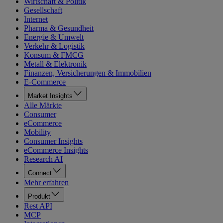
Wirtschaft & Politik
Gesellschaft
Internet
Pharma & Gesundheit
Energie & Umwelt
Verkehr & Logistik
Konsum & FMCG
Metall & Elektronik
Finanzen, Versicherungen & Immobilien
E-Commerce
Market Insights
Alle Märkte
Consumer
eCommerce
Mobility
Consumer Insights
eCommerce Insights
Research AI
Connect
Mehr erfahren
Produkt
Rest API
MCP