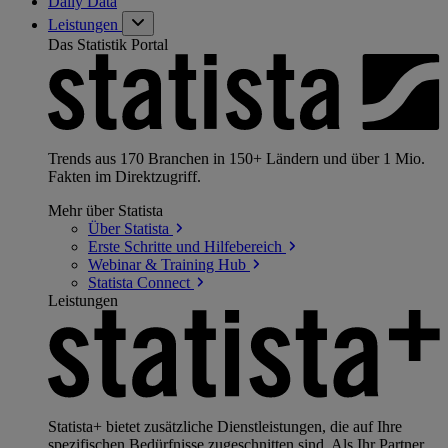
Daily Data
Leistungen
Das Statistik Portal
Trends aus 170 Branchen in 150+ Ländern und über 1 Mio.
Fakten im Direktzugriff.
Mehr über Statista
Über
Statista
Erste Schritte und
Hilfebereich
Webinar & Training
Hub
Statista
Connect
Leistungen
Statista+ bietet zusätzliche Dienstleistungen, die auf Ihre
spezifischen Bedürfnisse zugeschnitten sind. Als Ihr Partner