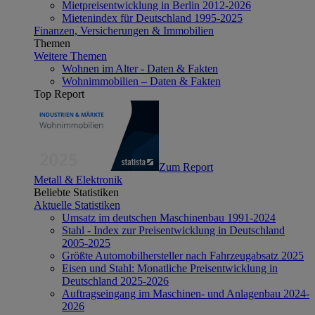
Mietpreisentwicklung in Berlin 2012-2026
Mietenindex für Deutschland 1995-2025
Finanzen, Versicherungen & Immobilien
Themen
Weitere Themen
Wohnen im Alter - Daten & Fakten
Wohnimmobilien – Daten & Fakten
Top Report
Zum Report
Metall & Elektronik
Beliebte Statistiken
Aktuelle Statistiken
Umsatz im deutschen Maschinenbau 1991-2024
Stahl - Index zur Preisentwicklung in Deutschland
2005-2025
Größte Automobilhersteller nach Fahrzeugabsatz 2025
Eisen und Stahl: Monatliche Preisentwicklung in
Deutschland 2025-2026
Auftragseingang im Maschinen- und Anlagenbau 2024-
2026