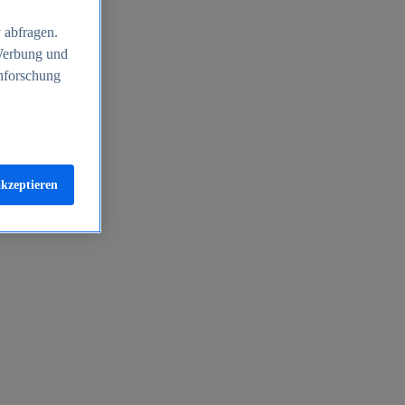
 abfragen.
 Werbung und
nforschung
akzeptieren