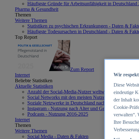
Häufigste Gründe für Arbeitsunfähigkeit in Deutschland
Pharma & Gesundheit
Themen
Weitere Themen
Statistiken zu psychischen Erkrankungen - Daten & Fakt
Häufigste Todesursachen in Deutschland - Daten & Fakt
Top Report
Zum Report
Wir respekt
Internet
Beliebte Statistiken
Diese Websi
Aktuelle Statistiken
Anzahl der Social-Media-Nutzer weltweit 2012-2025
eindeutige K
Social Networks mit den meisten Nutzern weltweit 2025
der Inhalt k
Soziale Netzwerke in Deutschland nach Generationen 2
Cookie-Präfe
Instagram - Nutzung nach Alter und Geschlecht in Deut
Podcasts - Nutzung 2016-2025
verwalten“. 
Internet
Ihre Besuche
Themen
Verbesserung
Weitere Themen
Social Media - Daten & Fakten