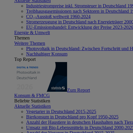
Aktuelle Statistiken
Industriestrompreise inkl. Stromsteuer in Deutschland 1
Treibhausgasemissionen nach Sektoren in Deutschland 
CO₂-Ausstoß weltweit 1960-2024
Stromerzeugung in Deutschland nach Energieträger 200
EU-Emissionshandel: Entwicklung der Preise 2023-202
Energie & Umwelt
Themen
Weitere Themen
Photovoltaik in Deutschland: Zwischen Fortschritt und 
Nachhaltiger Konsum
Top Report
Zum Report
Konsum & FMCG
Beliebte Statistiken
Aktuelle Statistiken
Vegetarier in Deutschland 2015-2025
Bierkonsum in Deutschland pro Kopf 1950-2025
Anzahl der Haustiere in deutschen Haushalten nach Tier
Umsatz mit Bio-Lebensmitteln in Deutschland 2000-202
Anzahl der Veganer in Deutschland 2015-2025