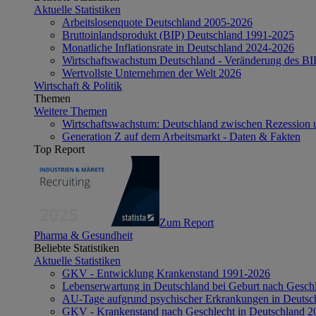
Aktuelle Statistiken
Arbeitslosenquote Deutschland 2005-2026
Bruttoinlandsprodukt (BIP) Deutschland 1991-2025
Monatliche Inflationsrate in Deutschland 2024-2026
Wirtschaftswachstum Deutschland - Veränderung des B
Wertvollste Unternehmen der Welt 2026
Wirtschaft & Politik
Themen
Weitere Themen
Wirtschaftswachstum: Deutschland zwischen Rezession 
Generation Z auf dem Arbeitsmarkt - Daten & Fakten
Top Report
Zum Report
Pharma & Gesundheit
Beliebte Statistiken
Aktuelle Statistiken
GKV - Entwicklung Krankenstand 1991-2026
Lebenserwartung in Deutschland bei Geburt nach Gesch
AU-Tage aufgrund psychischer Erkrankungen in Deutsc
GKV - Krankenstand nach Geschlecht in Deutschland 