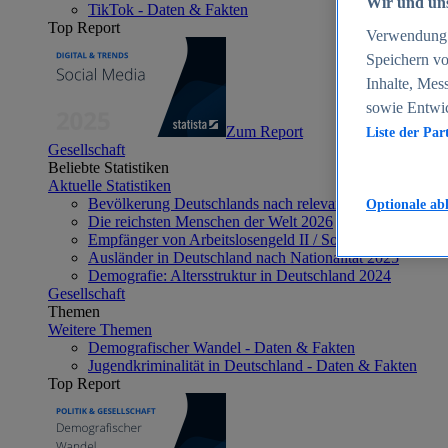
Wir und uns
TikTok - Daten & Fakten
Top Report
Verwendung g
Speichern vo
Inhalte, Mes
sowie Entwi
Zum Report
Liste der Par
Gesellschaft
Beliebte Statistiken
Aktuelle Statistiken
Bevölkerung Deutschlands nach relevanten Altersgrupp
Optionale ab
Die reichsten Menschen der Welt 2026
Empfänger von Arbeitslosengeld II / Sozialgeld / Bürge
Ausländer in Deutschland nach Nationalität 2025
Demografie: Altersstruktur in Deutschland 2024
Gesellschaft
Themen
Weitere Themen
Demografischer Wandel - Daten & Fakten
Jugendkriminalität in Deutschland - Daten & Fakten
Top Report