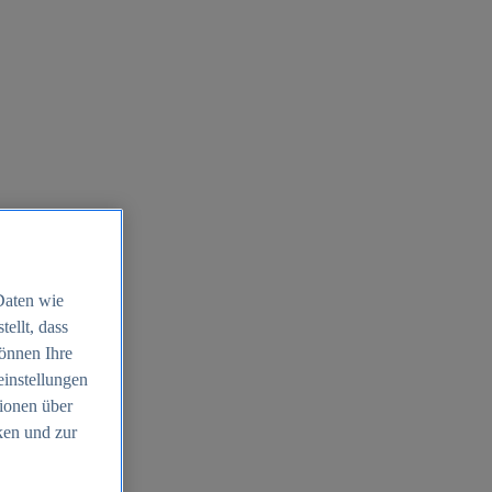
Daten wie
ellt, dass
können Ihre
einstellungen
ionen über
ken und zur