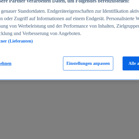
ere Partner verarbeiten Daten, um Folgendes bereitzustellen:
enauer Standortdaten. Endgeräteeigenschaften zur Identifikation aktiv
n oder Zugriff auf Informationen auf einem Endgerät. Personalisierte
sung von Werbeleistung und der Performance von Inhalten, Zielgruppe
cklung und Verbesserung von Angeboten.
tner (Lieferanten)
en 2024
lehnen
Einstellungen anpassen
Alle 
rgeld in Deutschland 2005-2025