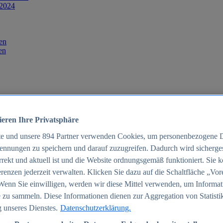
 2024
en
en
ieren Ihre Privatsphäre
te und unsere
894
Partner verwenden Cookies, um personenbezogene 
ennungen zu speichern und darauf zuzugreifen. Dadurch wird sichergest
orrekt und aktuell ist und die Website ordnungsgemäß funktioniert. Sie 
025
renzen jederzeit verwalten. Klicken Sie dazu auf die Schaltfläche „Vor
schland 2025
Wenn Sie einwilligen, werden wir diese Mittel verwenden, um Informat
 zu sammeln. Diese Informationen dienen zur Aggregation von Statisti
 unseres Dienstes.
Datenschutzerklärung.