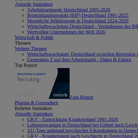
Aktuelle Statistiken
Arbeitslosenquote Deutschland 2005-2026
Bruttoinlandsprodukt (BIP) Deutschland 1991-2025
Monatliche Inflationsrate in Deutschland 2024-2026
Wirtschaftswachstum Deutschland - Veränderung des B
Wertvollste Unternehmen der Welt 2026
Wirtschaft & Politik
Themen
Weitere Themen
Wirtschaftswachstum: Deutschland zwischen Rezession 
Generation Z auf dem Arbeitsmarkt - Daten & Fakten
Top Report
Zum Report
Pharma & Gesundheit
Beliebte Statistiken
Aktuelle Statistiken
GKV - Entwicklung Krankenstand 1991-2026
Lebenserwartung in Deutschland bei Geburt nach Gesch
AU-Tage aufgrund psychischer Erkrankungen in Deutsc
GKV - Krankenstand nach Geschlecht in Deutschland 