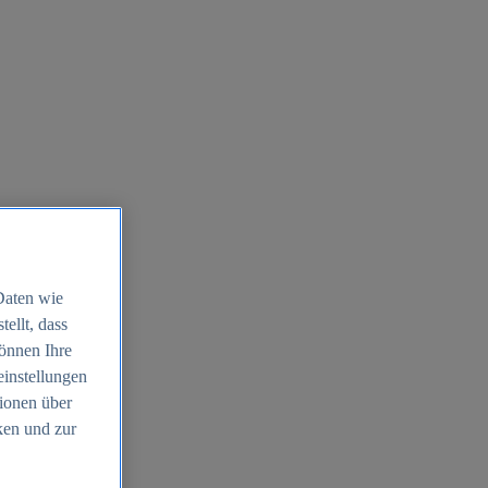
Daten wie
ellt, dass
können Ihre
einstellungen
ionen über
ken und zur