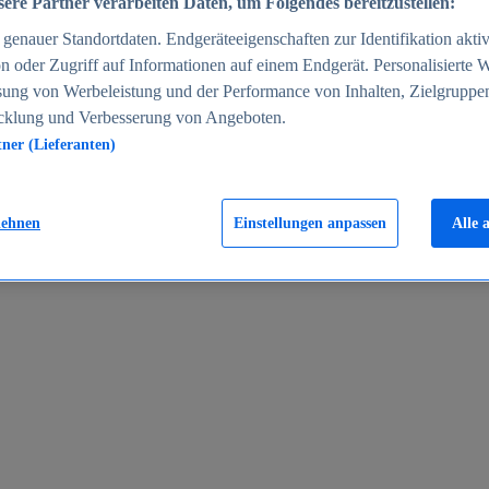
ere Partner verarbeiten Daten, um Folgendes bereitzustellen:
enauer Standortdaten. Endgeräteeigenschaften zur Identifikation aktiv
n oder Zugriff auf Informationen auf einem Endgerät. Personalisierte
sung von Werbeleistung und der Performance von Inhalten, Zielgruppe
cklung und Verbesserung von Angeboten.
tner (Lieferanten)
en 2024
lehnen
Einstellungen anpassen
Alle 
rgeld in Deutschland 2005-2025