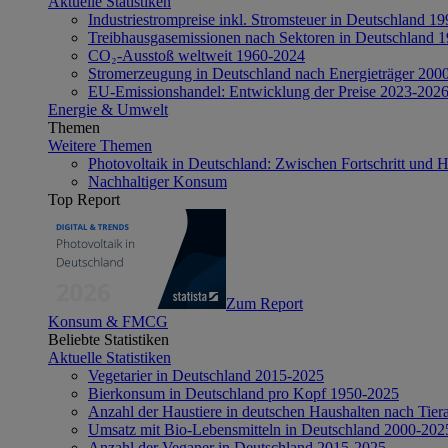
Aktuelle Statistiken
Industriestrompreise inkl. Stromsteuer in Deutschland 1
Treibhausgasemissionen nach Sektoren in Deutschland 
CO₂-Ausstoß weltweit 1960-2024
Stromerzeugung in Deutschland nach Energieträger 200
EU-Emissionshandel: Entwicklung der Preise 2023-202
Energie & Umwelt
Themen
Weitere Themen
Photovoltaik in Deutschland: Zwischen Fortschritt und 
Nachhaltiger Konsum
Top Report
Zum Report
Konsum & FMCG
Beliebte Statistiken
Aktuelle Statistiken
Vegetarier in Deutschland 2015-2025
Bierkonsum in Deutschland pro Kopf 1950-2025
Anzahl der Haustiere in deutschen Haushalten nach Tier
Umsatz mit Bio-Lebensmitteln in Deutschland 2000-202
Anzahl der Veganer in Deutschland 2015-2025