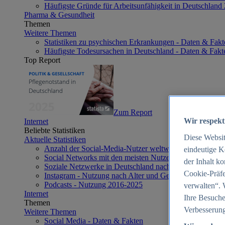
Häufigste Gründe für Arbeitsunfähigkeit in Deutschland
Pharma & Gesundheit
Themen
Weitere Themen
Statistiken zu psychischen Erkrankungen - Daten & Fakt
Häufigste Todesursachen in Deutschland - Daten & Fakt
Top Report
Zum Report
Wir respekt
Internet
Beliebte Statistiken
Diese Websi
Aktuelle Statistiken
Anzahl der Social-Media-Nutzer weltweit 2012-2025
eindeutige K
Social Networks mit den meisten Nutzern weltweit 2025
der Inhalt k
Soziale Netzwerke in Deutschland nach Generationen 2
Cookie-Präfe
Instagram - Nutzung nach Alter und Geschlecht in Deut
Podcasts - Nutzung 2016-2025
verwalten“. 
Internet
Ihre Besuche
Themen
Verbesserung
Weitere Themen
Social Media - Daten & Fakten