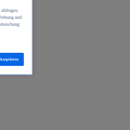
 abfragen.
 Werbung und
nforschung
akzeptieren