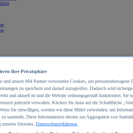
 2024
en
en
ieren Ihre Privatsphäre
te und unsere
894
Partner verwenden Cookies, um personenbezogene 
ennungen zu speichern und darauf zuzugreifen. Dadurch wird sichergest
orrekt und aktuell ist und die Website ordnungsgemäß funktioniert. Sie 
025
renzen jederzeit verwalten. Klicken Sie dazu auf die Schaltfläche „Vor
schland 2025
Wenn Sie einwilligen, werden wir diese Mittel verwenden, um Informat
 zu sammeln. Diese Informationen dienen zur Aggregation von Statisti
 unseres Dienstes.
Datenschutzerklärung.