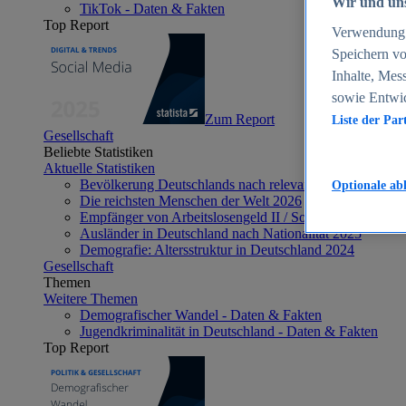
Wir und uns
TikTok - Daten & Fakten
Top Report
Verwendung g
Speichern vo
Inhalte, Mes
sowie Entwi
Zum Report
Liste der Par
Gesellschaft
Beliebte Statistiken
Aktuelle Statistiken
Bevölkerung Deutschlands nach relevanten Altersgrupp
Optionale ab
Die reichsten Menschen der Welt 2026
Empfänger von Arbeitslosengeld II / Sozialgeld / Bürge
Ausländer in Deutschland nach Nationalität 2025
Demografie: Altersstruktur in Deutschland 2024
Gesellschaft
Themen
Weitere Themen
Demografischer Wandel - Daten & Fakten
Jugendkriminalität in Deutschland - Daten & Fakten
Top Report