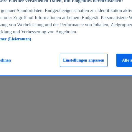
ere Partner verarbeiten Daten, um Folgendes bereitzustellen:
enauer Standortdaten. Endgeräteeigenschaften zur Identifikation aktiv
n oder Zugriff auf Informationen auf einem Endgerät. Personalisierte
sung von Werbeleistung und der Performance von Inhalten, Zielgruppe
cklung und Verbesserung von Angeboten.
tner (Lieferanten)
en 2024
lehnen
Einstellungen anpassen
Alle 
rgeld in Deutschland 2005-2025