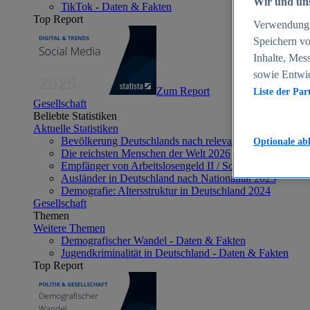
Wir und uns
TikTok - Daten & Fakten
Top Report
Verwendung g
Speichern vo
Inhalte, Mes
sowie Entwi
Zum Report
Liste der Par
Gesellschaft
Beliebte Statistiken
Aktuelle Statistiken
Bevölkerung Deutschlands nach relevanten Altersgrupp
Optionale ab
Die reichsten Menschen der Welt 2026
Empfänger von Arbeitslosengeld II / Sozialgeld / Bürge
Ausländer in Deutschland nach Nationalität 2025
Demografie: Altersstruktur in Deutschland 2024
Gesellschaft
Themen
Weitere Themen
Demografischer Wandel - Daten & Fakten
Jugendkriminalität in Deutschland - Daten & Fakten
Top Report