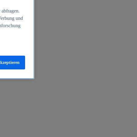
 abfragen.
 Werbung und
nforschung
akzeptieren