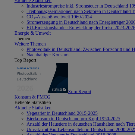
Aktuelle Statistiken
Industriestrompreise inkl. Stromsteuer in Deutschland 1
Treibhausgasemissionen nach Sektoren in Deutschland 
CO₂-Ausstoß weltweit 1960-2024
Stromerzeugung in Deutschland nach Energieträger 200
EU-Emissionshandel: Entwicklung der Preise 2023-202
Energie & Umwelt
Themen
Weitere Themen
Photovoltaik in Deutschland: Zwischen Fortschritt und 
Nachhaltiger Konsum
Top Report
Zum Report
Konsum & FMCG
Beliebte Statistiken
Aktuelle Statistiken
Vegetarier in Deutschland 2015-2025
Bierkonsum in Deutschland pro Kopf 1950-2025
Anzahl der Haustiere in deutschen Haushalten nach Tier
Umsatz mit Bio-Lebensmitteln in Deutschland 2000-202
Anzahl der Veganer in Deutschland 2015-2025