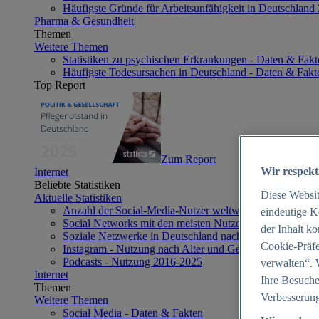
Häufigste Gründe für Arbeitsunfähigkeit in Deutschland
Pharma & Gesundheit
Themen
Weitere Themen
Statistiken zu psychischen Erkrankungen - Daten & Fakt
Häufigste Todesursachen in Deutschland - Daten & Fakt
Top Report
Zum Report
Wir respekt
Internet
Beliebte Statistiken
Diese Websi
Aktuelle Statistiken
Anzahl der Social-Media-Nutzer weltweit 2012-2025
eindeutige K
Social Networks mit den meisten Nutzern weltweit 2025
der Inhalt k
Soziale Netzwerke in Deutschland nach Generationen 2
Cookie-Präfe
Instagram - Nutzung nach Alter und Geschlecht in Deut
Podcasts - Nutzung 2016-2025
verwalten“. 
Internet
Ihre Besuche
Themen
Verbesserung
Weitere Themen
Social Media - Daten & Fakten