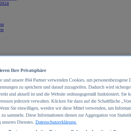
 2024
en
en
ieren Ihre Privatsphäre
te und unsere
894
Partner verwenden Cookies, um personenbezogene 
ennungen zu speichern und darauf zuzugreifen. Dadurch wird sichergest
orrekt und aktuell ist und die Website ordnungsgemäß funktioniert. Sie 
025
renzen jederzeit verwalten. Klicken Sie dazu auf die Schaltfläche „Vor
schland 2025
Wenn Sie einwilligen, werden wir diese Mittel verwenden, um Informat
 zu sammeln. Diese Informationen dienen zur Aggregation von Statisti
 unseres Dienstes.
Datenschutzerklärung.