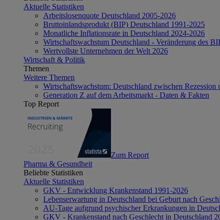
Aktuelle Statistiken
Arbeitslosenquote Deutschland 2005-2026
Bruttoinlandsprodukt (BIP) Deutschland 1991-2025
Monatliche Inflationsrate in Deutschland 2024-2026
Wirtschaftswachstum Deutschland - Veränderung des B
Wertvollste Unternehmen der Welt 2026
Wirtschaft & Politik
Themen
Weitere Themen
Wirtschaftswachstum: Deutschland zwischen Rezession 
Generation Z auf dem Arbeitsmarkt - Daten & Fakten
Top Report
Zum Report
Pharma & Gesundheit
Beliebte Statistiken
Aktuelle Statistiken
GKV - Entwicklung Krankenstand 1991-2026
Lebenserwartung in Deutschland bei Geburt nach Gesch
AU-Tage aufgrund psychischer Erkrankungen in Deutsc
GKV - Krankenstand nach Geschlecht in Deutschland 