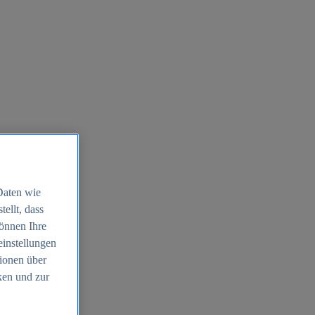
Daten wie
ellt, dass
können Ihre
einstellungen
ionen über
ken und zur