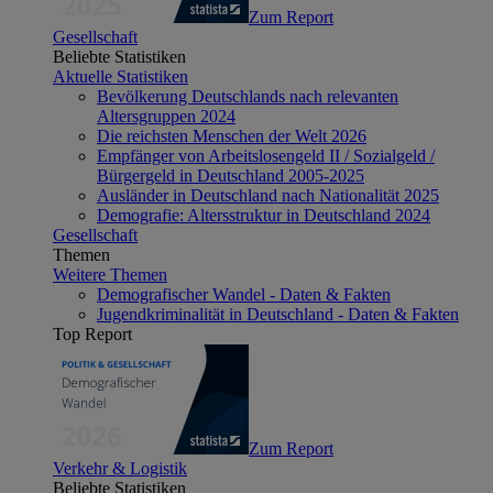
Zum Report
Gesellschaft
Beliebte Statistiken
Aktuelle Statistiken
Bevölkerung Deutschlands nach relevanten
Altersgruppen 2024
Die reichsten Menschen der Welt 2026
Empfänger von Arbeitslosengeld II / Sozialgeld /
Bürgergeld in Deutschland 2005-2025
Ausländer in Deutschland nach Nationalität 2025
Demografie: Altersstruktur in Deutschland 2024
Gesellschaft
Themen
Weitere Themen
Demografischer Wandel - Daten & Fakten
Jugendkriminalität in Deutschland - Daten & Fakten
Top Report
Zum Report
Verkehr & Logistik
Beliebte Statistiken