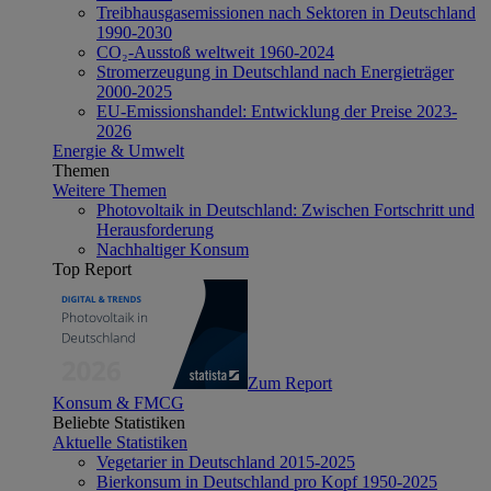
Treibhausgasemissionen nach Sektoren in Deutschland
1990-2030
CO₂-Ausstoß weltweit 1960-2024
Stromerzeugung in Deutschland nach Energieträger
2000-2025
EU-Emissionshandel: Entwicklung der Preise 2023-
2026
Energie & Umwelt
Themen
Weitere Themen
Photovoltaik in Deutschland: Zwischen Fortschritt und
Herausforderung
Nachhaltiger Konsum
Top Report
Zum Report
Konsum & FMCG
Beliebte Statistiken
Aktuelle Statistiken
Vegetarier in Deutschland 2015-2025
Bierkonsum in Deutschland pro Kopf 1950-2025