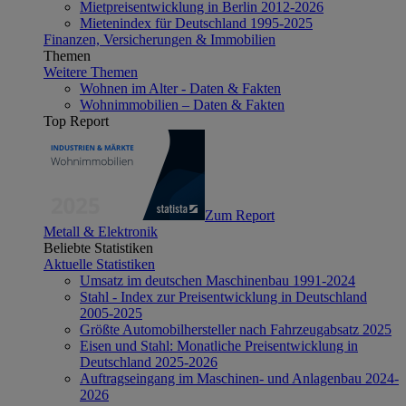
Mietpreisentwicklung in Berlin 2012-2026
Mietenindex für Deutschland 1995-2025
Finanzen, Versicherungen & Immobilien
Themen
Weitere Themen
Wohnen im Alter - Daten & Fakten
Wohnimmobilien – Daten & Fakten
Top Report
Zum Report
Metall & Elektronik
Beliebte Statistiken
Aktuelle Statistiken
Umsatz im deutschen Maschinenbau 1991-2024
Stahl - Index zur Preisentwicklung in Deutschland
2005-2025
Größte Automobilhersteller nach Fahrzeugabsatz 2025
Eisen und Stahl: Monatliche Preisentwicklung in
Deutschland 2025-2026
Auftragseingang im Maschinen- und Anlagenbau 2024-
2026