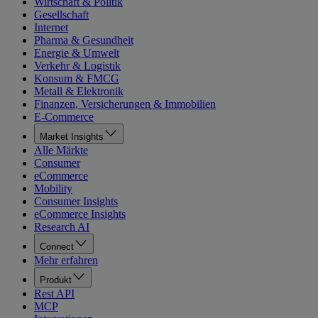
Wirtschaft & Politik
Gesellschaft
Internet
Pharma & Gesundheit
Energie & Umwelt
Verkehr & Logistik
Konsum & FMCG
Metall & Elektronik
Finanzen, Versicherungen & Immobilien
E-Commerce
Market Insights
Alle Märkte
Consumer
eCommerce
Mobility
Consumer Insights
eCommerce Insights
Research AI
Connect
Mehr erfahren
Produkt
Rest API
MCP