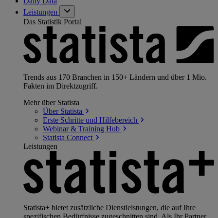
Daily Data
Leistungen
Das Statistik Portal
Trends aus 170 Branchen in 150+ Ländern und über 1 Mio.
Fakten im Direktzugriff.
Mehr über Statista
Über
Statista
Erste Schritte und
Hilfebereich
Webinar & Training
Hub
Statista
Connect
Leistungen
Statista+ bietet zusätzliche Dienstleistungen, die auf Ihre
spezifischen Bedürfnisse zugeschnitten sind. Als Ihr Partner