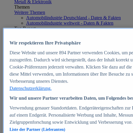
Metall & Elektronik
Themen
Weitere Themen
Automobilindustrie Deutschland - Daten & Fakten
Automobilindustrie weltweit - Daten & Fakten
Top Report
Wir respektieren Ihre Privatsphäre
Diese Website und unsere
894
Partner verwenden Cookies, um pe
Zum Report
zuzugreifen. Dadurch wird sichergestellt, dass der Inhalt korrekt
E-commerce
Cookie-Präferenzen jederzeit verwalten. Klicken Sie dazu auf die
Beliebte Statistiken
diese Mittel verwenden, um Informationen über Ihre Besuche zu s
Aktuelle Statistiken
E-Commerce - Entwicklung des Umsatzes in
Verbesserung unseres Dienstes.
Deutschland 1999-2025
Datenschutzerklärung.
Umsatz von Amazon in Deutschland und weltweit
2010-2025
Wir und unsere Partner verarbeiten Daten, um Folgendes bere
B2C-E-Commerce: Top-50 Online Shops in
Deutschland 2024
Verwendung genauer Standortdaten. Endgeräteeigenschaften zur Id
Marktanteile von Online-Zahlungsverfahren in
auf einem Endgerät. Personalisierte Werbung und Inhalte, Messu
Deutschland 2024
Zielgruppenforschung sowie Entwicklung und Verbesserung von
Umsatzstarke Warengruppen im Online-Handel in
Deutschland 2023-2025
Liste der Partner (Lieferanten)