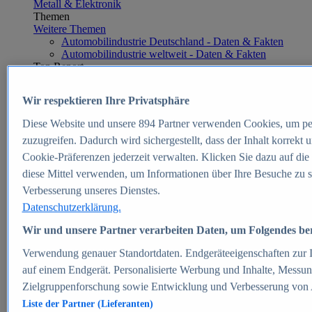
Metall & Elektronik
Themen
Weitere Themen
Automobilindustrie Deutschland - Daten & Fakten
Automobilindustrie weltweit - Daten & Fakten
Top Report
Wir respektieren Ihre Privatsphäre
Diese Website und unsere
894
Partner verwenden Cookies, um pe
Zum Report
zuzugreifen. Dadurch wird sichergestellt, dass der Inhalt korrekt
E-commerce
Cookie-Präferenzen jederzeit verwalten. Klicken Sie dazu auf die
Beliebte Statistiken
diese Mittel verwenden, um Informationen über Ihre Besuche zu s
Aktuelle Statistiken
E-Commerce - Entwicklung des Umsatzes in
Verbesserung unseres Dienstes.
Deutschland 1999-2025
Datenschutzerklärung.
Umsatz von Amazon in Deutschland und weltweit
2010-2025
Wir und unsere Partner verarbeiten Daten, um Folgendes bere
B2C-E-Commerce: Top-50 Online Shops in
Deutschland 2024
Verwendung genauer Standortdaten. Endgeräteeigenschaften zur Id
Marktanteile von Online-Zahlungsverfahren in
auf einem Endgerät. Personalisierte Werbung und Inhalte, Messu
Deutschland 2024
Zielgruppenforschung sowie Entwicklung und Verbesserung von
Umsatzstarke Warengruppen im Online-Handel in
Deutschland 2023-2025
Liste der Partner (Lieferanten)