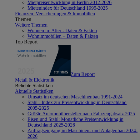
Mietpreisentwicklung in Berlin 2012-2026
Mietenindex für Deutschland 1995-2025
Finanzen, Versicherungen & Immobilien
Themen
Weitere Themen
Wohnen im Alter - Daten & Fakten
Wohnimmobilien – Daten & Fakten
Top Report
Zum Report
Metall & Elektronik
Beliebte Statistiken
Aktuelle Statistiken
Umsatz im deutschen Maschinenbau 1991-2024
Stahl - Index zur Preisentwicklung in Deutschland
2005-2025
Größte Automobilhersteller nach Fahrzeugabsatz 2025
Eisen und Stahl: Monatliche Preisentwicklung in
Deutschland 2025-2026
Auftragseingang im Maschinen- und Anlagenbau 2024-
2026