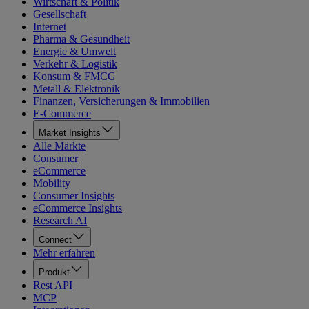
Wirtschaft & Politik
Gesellschaft
Internet
Pharma & Gesundheit
Energie & Umwelt
Verkehr & Logistik
Konsum & FMCG
Metall & Elektronik
Finanzen, Versicherungen & Immobilien
E-Commerce
Market Insights
Alle Märkte
Consumer
eCommerce
Mobility
Consumer Insights
eCommerce Insights
Research AI
Connect
Mehr erfahren
Produkt
Rest API
MCP