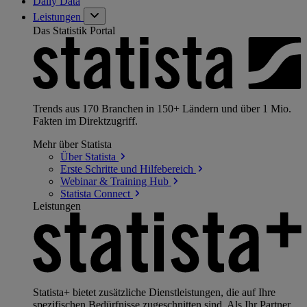
Daily Data
Leistungen
Das Statistik Portal
Trends aus 170 Branchen in 150+ Ländern und über 1 Mio.
Fakten im Direktzugriff.
Mehr über Statista
Über
Statista
Erste Schritte und
Hilfebereich
Webinar & Training
Hub
Statista
Connect
Leistungen
Statista+ bietet zusätzliche Dienstleistungen, die auf Ihre
spezifischen Bedürfnisse zugeschnitten sind. Als Ihr Partner