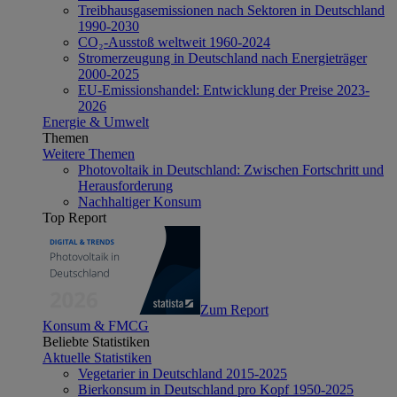
Treibhausgasemissionen nach Sektoren in Deutschland
1990-2030
CO₂-Ausstoß weltweit 1960-2024
Stromerzeugung in Deutschland nach Energieträger
2000-2025
EU-Emissionshandel: Entwicklung der Preise 2023-
2026
Energie & Umwelt
Themen
Weitere Themen
Photovoltaik in Deutschland: Zwischen Fortschritt und
Herausforderung
Nachhaltiger Konsum
Top Report
Zum Report
Konsum & FMCG
Beliebte Statistiken
Aktuelle Statistiken
Vegetarier in Deutschland 2015-2025
Bierkonsum in Deutschland pro Kopf 1950-2025