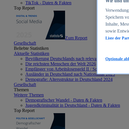
Wir und uns
TikTok - Daten & Fakten
Top Report
Verwendung g
Speichern vo
Inhalte, Mes
sowie Entwi
Zum Report
Liste der Par
Gesellschaft
Beliebte Statistiken
Aktuelle Statistiken
Bevölkerung Deutschlands nach relevanten Altersgrupp
Optionale ab
Die reichsten Menschen der Welt 2026
Empfänger von Arbeitslosengeld II / Sozialgeld / Bürge
Ausländer in Deutschland nach Nationalität 2025
Demografie: Altersstruktur in Deutschland 2024
Gesellschaft
Themen
Weitere Themen
Demografischer Wandel - Daten & Fakten
Jugendkriminalität in Deutschland - Daten & Fakten
Top Report