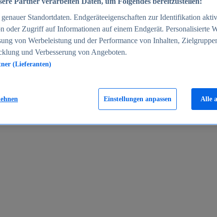
ere Partner verarbeiten Daten, um Folgendes bereitzustellen:
enauer Standortdaten. Endgeräteeigenschaften zur Identifikation aktiv
n oder Zugriff auf Informationen auf einem Endgerät. Personalisierte
sung von Werbeleistung und der Performance von Inhalten, Zielgruppe
cklung und Verbesserung von Angeboten.
tner (Lieferanten)
en 2024
lehnen
Einstellungen anpassen
Alle 
rgeld in Deutschland 2005-2025