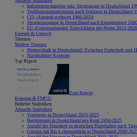
Aktuelle Statistiken
Industriestrompreise inkl. Stromsteuer in Deutschland 1
Treibhausgasemissionen nach Sektoren in Deutschland 
CO₂-Ausstoß weltweit 1960-2024
Stromerzeugung in Deutschland nach Energieträger 200
EU-Emissionshandel: Entwicklung der Preise 2023-202
Energie & Umwelt
Themen
Weitere Themen
Photovoltaik in Deutschland: Zwischen Fortschritt und 
Nachhaltiger Konsum
Top Report
Zum Report
Konsum & FMCG
Beliebte Statistiken
Aktuelle Statistiken
Vegetarier in Deutschland 2015-2025
Bierkonsum in Deutschland pro Kopf 1950-2025
Anzahl der Haustiere in deutschen Haushalten nach Tier
Umsatz mit Bio-Lebensmitteln in Deutschland 2000-202
Anzahl der Veganer in Deutschland 2015-2025