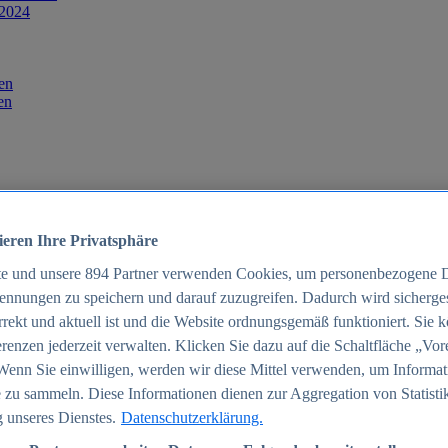
 2024
en
en
ieren Ihre Privatsphäre
te und unsere
894
Partner verwenden Cookies, um personenbezogene 
ennungen zu speichern und darauf zuzugreifen. Dadurch wird sichergest
orrekt und aktuell ist und die Website ordnungsgemäß funktioniert. Sie 
025
renzen jederzeit verwalten. Klicken Sie dazu auf die Schaltfläche „Vor
schland 2025
Wenn Sie einwilligen, werden wir diese Mittel verwenden, um Informat
 zu sammeln. Diese Informationen dienen zur Aggregation von Statisti
 unseres Dienstes.
Datenschutzerklärung.