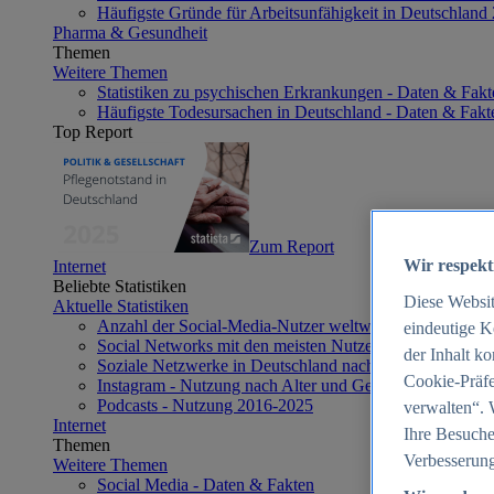
Häufigste Gründe für Arbeitsunfähigkeit in Deutschland
Pharma & Gesundheit
Themen
Weitere Themen
Statistiken zu psychischen Erkrankungen - Daten & Fakt
Häufigste Todesursachen in Deutschland - Daten & Fakt
Top Report
Zum Report
Wir respekt
Internet
Beliebte Statistiken
Diese Websi
Aktuelle Statistiken
Anzahl der Social-Media-Nutzer weltweit 2012-2025
eindeutige K
Social Networks mit den meisten Nutzern weltweit 2025
der Inhalt k
Soziale Netzwerke in Deutschland nach Generationen 2
Cookie-Präfe
Instagram - Nutzung nach Alter und Geschlecht in Deut
Podcasts - Nutzung 2016-2025
verwalten“. 
Internet
Ihre Besuche
Themen
Verbesserung
Weitere Themen
Social Media - Daten & Fakten