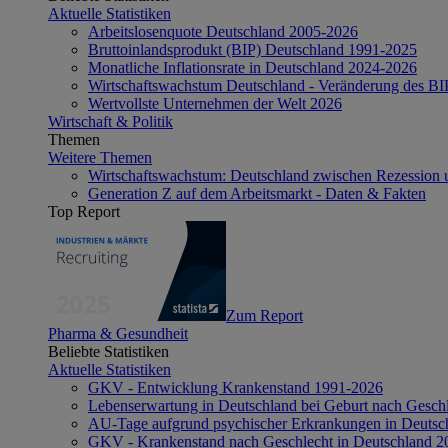
Aktuelle Statistiken
Arbeitslosenquote Deutschland 2005-2026
Bruttoinlandsprodukt (BIP) Deutschland 1991-2025
Monatliche Inflationsrate in Deutschland 2024-2026
Wirtschaftswachstum Deutschland - Veränderung des B
Wertvollste Unternehmen der Welt 2026
Wirtschaft & Politik
Themen
Weitere Themen
Wirtschaftswachstum: Deutschland zwischen Rezession 
Generation Z auf dem Arbeitsmarkt - Daten & Fakten
Top Report
Zum Report
Pharma & Gesundheit
Beliebte Statistiken
Aktuelle Statistiken
GKV - Entwicklung Krankenstand 1991-2026
Lebenserwartung in Deutschland bei Geburt nach Gesch
AU-Tage aufgrund psychischer Erkrankungen in Deutsc
GKV - Krankenstand nach Geschlecht in Deutschland 