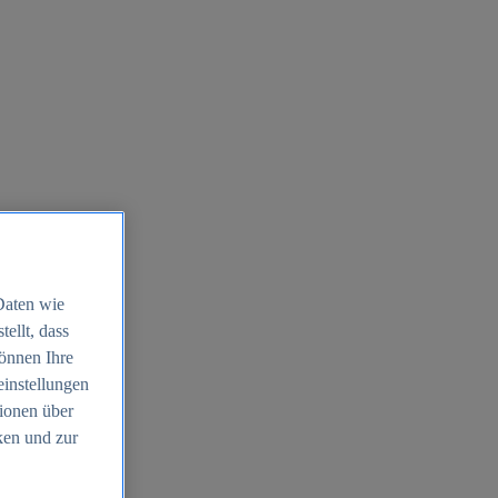
Daten wie
ellt, dass
können Ihre
einstellungen
ionen über
ken und zur