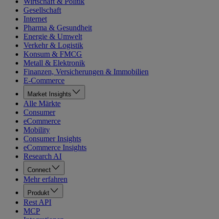
Wirtschaft & Politik
Gesellschaft
Internet
Pharma & Gesundheit
Energie & Umwelt
Verkehr & Logistik
Konsum & FMCG
Metall & Elektronik
Finanzen, Versicherungen & Immobilien
E-Commerce
Market Insights
Alle Märkte
Consumer
eCommerce
Mobility
Consumer Insights
eCommerce Insights
Research AI
Connect
Mehr erfahren
Produkt
Rest API
MCP