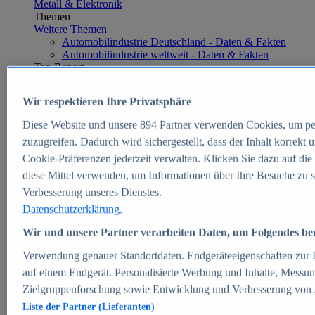
Metall & Elektronik
Themen
Weitere Themen
Automobilindustrie Deutschland - Daten & Fakten
Automobilindustrie weltweit - Daten & Fakten
Top Report
Wir respektieren Ihre Privatsphäre
Diese Website und unsere
894
Partner verwenden Cookies, um pe
Zum Report
zuzugreifen. Dadurch wird sichergestellt, dass der Inhalt korrekt
E-commerce
Cookie-Präferenzen jederzeit verwalten. Klicken Sie dazu auf die
Beliebte Statistiken
diese Mittel verwenden, um Informationen über Ihre Besuche zu s
Aktuelle Statistiken
E-Commerce - Entwicklung des Umsatzes in
Verbesserung unseres Dienstes.
Deutschland 1999-2025
Datenschutzerklärung.
Umsatz von Amazon in Deutschland und weltweit
2010-2025
Wir und unsere Partner verarbeiten Daten, um Folgendes bere
B2C-E-Commerce: Top-50 Online Shops in
Deutschland 2024
Verwendung genauer Standortdaten. Endgeräteeigenschaften zur Id
Marktanteile von Online-Zahlungsverfahren in
auf einem Endgerät. Personalisierte Werbung und Inhalte, Messu
Deutschland 2024
Zielgruppenforschung sowie Entwicklung und Verbesserung von
Umsatzstarke Warengruppen im Online-Handel in
Deutschland 2023-2025
Liste der Partner (Lieferanten)