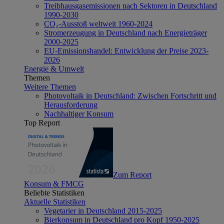
Treibhausgasemissionen nach Sektoren in Deutschland
1990-2030
CO₂-Ausstoß weltweit 1960-2024
Stromerzeugung in Deutschland nach Energieträger
2000-2025
EU-Emissionshandel: Entwicklung der Preise 2023-
2026
Energie & Umwelt
Themen
Weitere Themen
Photovoltaik in Deutschland: Zwischen Fortschritt und
Herausforderung
Nachhaltiger Konsum
Top Report
Zum Report
Konsum & FMCG
Beliebte Statistiken
Aktuelle Statistiken
Vegetarier in Deutschland 2015-2025
Bierkonsum in Deutschland pro Kopf 1950-2025