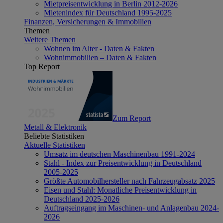
Mietpreisentwicklung in Berlin 2012-2026
Mietenindex für Deutschland 1995-2025
Finanzen, Versicherungen & Immobilien
Themen
Weitere Themen
Wohnen im Alter - Daten & Fakten
Wohnimmobilien – Daten & Fakten
Top Report
Zum Report
Metall & Elektronik
Beliebte Statistiken
Aktuelle Statistiken
Umsatz im deutschen Maschinenbau 1991-2024
Stahl - Index zur Preisentwicklung in Deutschland
2005-2025
Größte Automobilhersteller nach Fahrzeugabsatz 2025
Eisen und Stahl: Monatliche Preisentwicklung in
Deutschland 2025-2026
Auftragseingang im Maschinen- und Anlagenbau 2024-
2026