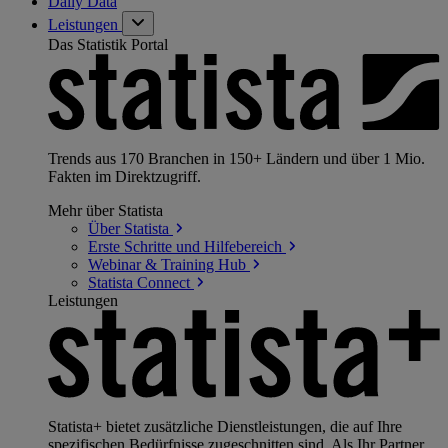
Daily Data
Leistungen
Das Statistik Portal
Trends aus 170 Branchen in 150+ Ländern und über 1 Mio.
Fakten im Direktzugriff.
Mehr über Statista
Über
Statista
Erste Schritte und
Hilfebereich
Webinar & Training
Hub
Statista
Connect
Leistungen
Statista+ bietet zusätzliche Dienstleistungen, die auf Ihre
spezifischen Bedürfnisse zugeschnitten sind. Als Ihr Partner