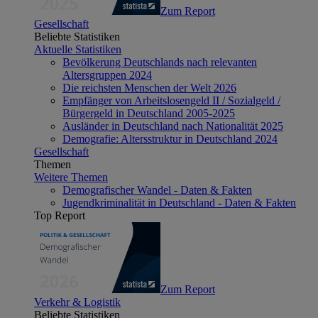
Zum Report
Gesellschaft
Beliebte Statistiken
Aktuelle Statistiken
Bevölkerung Deutschlands nach relevanten
Altersgruppen 2024
Die reichsten Menschen der Welt 2026
Empfänger von Arbeitslosengeld II / Sozialgeld /
Bürgergeld in Deutschland 2005-2025
Ausländer in Deutschland nach Nationalität 2025
Demografie: Altersstruktur in Deutschland 2024
Gesellschaft
Themen
Weitere Themen
Demografischer Wandel - Daten & Fakten
Jugendkriminalität in Deutschland - Daten & Fakten
Top Report
Zum Report
Verkehr & Logistik
Beliebte Statistiken