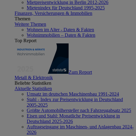
Mietpreisentwicklung in Berlin 2012-2026
Mietenindex für Deutschland 1995-2025
Finanzen, Versicherungen & Immobilien
Themen
Weitere Themen
Wohnen im Alter - Daten & Fakten
Wohnimmobilien – Daten & Fakten
Top Report
Zum Report
Metall & Elektronik
Beliebte Statistiken
Aktuelle Statistiken
Umsatz im deutschen Maschinenbau 1991-2024
Stahl - Index zur Preisentwicklung in Deutschland
2005-2025
Größte Automobilhersteller nach Fahrzeugabsatz 2025
Eisen und Stahl: Monatliche Preisentwicklung in
Deutschland 2025-2026
Auftragseingang im Maschinen- und Anlagenbau 2024-
2026