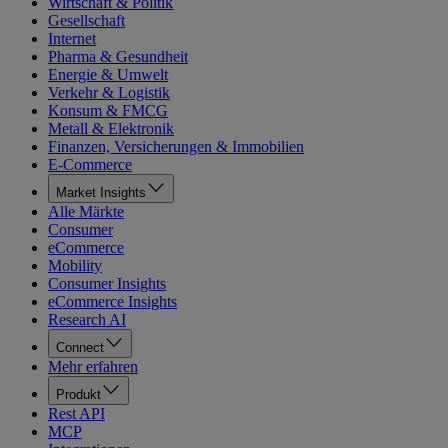
Wirtschaft & Politik
Gesellschaft
Internet
Pharma & Gesundheit
Energie & Umwelt
Verkehr & Logistik
Konsum & FMCG
Metall & Elektronik
Finanzen, Versicherungen & Immobilien
E-Commerce
Market Insights
Alle Märkte
Consumer
eCommerce
Mobility
Consumer Insights
eCommerce Insights
Research AI
Connect
Mehr erfahren
Produkt
Rest API
MCP