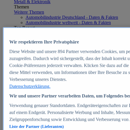
Metall & Elektronik
Themen
Weitere Themen
Automobilindustrie Deutschland - Daten & Fakten
Automobilindustrie weltweit - Daten & Fakten
Top Report
Wir respektieren Ihre Privatsphäre
Diese Website und unsere
894
Partner verwenden Cookies, um pe
Zum Report
zuzugreifen. Dadurch wird sichergestellt, dass der Inhalt korrekt
E-commerce
Cookie-Präferenzen jederzeit verwalten. Klicken Sie dazu auf die
Beliebte Statistiken
diese Mittel verwenden, um Informationen über Ihre Besuche zu s
Aktuelle Statistiken
E-Commerce - Entwicklung des Umsatzes in
Verbesserung unseres Dienstes.
Deutschland 1999-2025
Datenschutzerklärung.
Umsatz von Amazon in Deutschland und weltweit
2010-2025
Wir und unsere Partner verarbeiten Daten, um Folgendes bere
B2C-E-Commerce: Top-50 Online Shops in
Deutschland 2024
Verwendung genauer Standortdaten. Endgeräteeigenschaften zur Id
Marktanteile von Online-Zahlungsverfahren in
auf einem Endgerät. Personalisierte Werbung und Inhalte, Messu
Deutschland 2024
Zielgruppenforschung sowie Entwicklung und Verbesserung von
Umsatzstarke Warengruppen im Online-Handel in
Deutschland 2023-2025
Liste der Partner (Lieferanten)