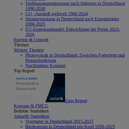
Treibhausgasemissionen nach Sektoren in Deutschland
1990-2030
CO₂-Ausstoß weltweit 1960-2024
Stromerzeugung in Deutschland nach Energieträger
2000-2025
EU-Emissionshandel: Entwicklung der Preise 2023-
2026
Energie & Umwelt
Themen
Weitere Themen
Photovoltaik in Deutschland: Zwischen Fortschritt und
Herausforderung
Nachhaltiger Konsum
Top Report
Zum Report
Konsum & FMCG
Beliebte Statistiken
Aktuelle Statistiken
Vegetarier in Deutschland 2015-2025
Bierkonsum in Deutschland pro Kopf 1950-2025