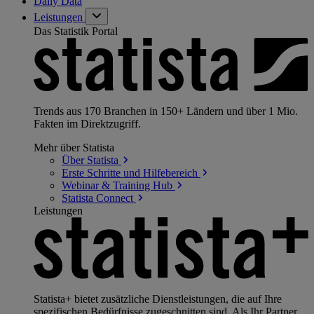
Daily Data
Leistungen
Das Statistik Portal
Trends aus 170 Branchen in 150+ Ländern und über 1 Mio.
Fakten im Direktzugriff.
Mehr über Statista
Über
Statista
Erste Schritte und
Hilfebereich
Webinar & Training
Hub
Statista
Connect
Leistungen
Statista+ bietet zusätzliche Dienstleistungen, die auf Ihre
spezifischen Bedürfnisse zugeschnitten sind. Als Ihr Partner