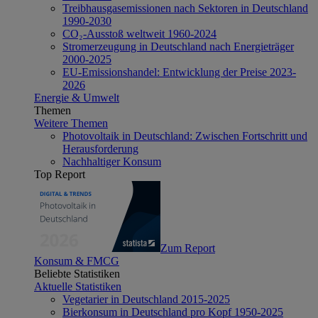
Treibhausgasemissionen nach Sektoren in Deutschland
1990-2030
CO₂-Ausstoß weltweit 1960-2024
Stromerzeugung in Deutschland nach Energieträger
2000-2025
EU-Emissionshandel: Entwicklung der Preise 2023-
2026
Energie & Umwelt
Themen
Weitere Themen
Photovoltaik in Deutschland: Zwischen Fortschritt und
Herausforderung
Nachhaltiger Konsum
Top Report
Zum Report
Konsum & FMCG
Beliebte Statistiken
Aktuelle Statistiken
Vegetarier in Deutschland 2015-2025
Bierkonsum in Deutschland pro Kopf 1950-2025