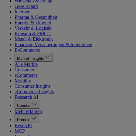
Wirtschaft & Politik
Gesellschaft
Internet
Pharma & Gesundheit
Energie & Umwelt
Verkehr & Logistik
Konsum & FMCG
Metall & Elektronik
Finanzen, Versicherungen & Immobilien
E-Commerce
Market Insights
Alle Märkte
Consumer
eCommerce
Mobility
Consumer Insights
eCommerce Insights
Research AI
Connect
Mehr erfahren
Produkt
Rest API
MCP