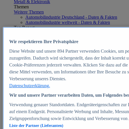
Metall & Elektronik
Themen
Weitere Themen
Automobilindustrie Deutschland - Daten & Fakten
Automobilindustrie weltweit - Daten & Fakten
Top Report
Wir respektieren Ihre Privatsphäre
Diese Website und unsere
894
Partner verwenden Cookies, um pe
Zum Report
zuzugreifen. Dadurch wird sichergestellt, dass der Inhalt korrekt
E-commerce
Cookie-Präferenzen jederzeit verwalten. Klicken Sie dazu auf die
Beliebte Statistiken
diese Mittel verwenden, um Informationen über Ihre Besuche zu s
Aktuelle Statistiken
E-Commerce - Entwicklung des Umsatzes in
Verbesserung unseres Dienstes.
Deutschland 1999-2025
Datenschutzerklärung.
Umsatz von Amazon in Deutschland und weltweit
2010-2025
Wir und unsere Partner verarbeiten Daten, um Folgendes bere
B2C-E-Commerce: Top-50 Online Shops in
Deutschland 2024
Verwendung genauer Standortdaten. Endgeräteeigenschaften zur Id
Marktanteile von Online-Zahlungsverfahren in
auf einem Endgerät. Personalisierte Werbung und Inhalte, Messu
Deutschland 2024
Zielgruppenforschung sowie Entwicklung und Verbesserung von
Umsatzstarke Warengruppen im Online-Handel in
Deutschland 2023-2025
Liste der Partner (Lieferanten)