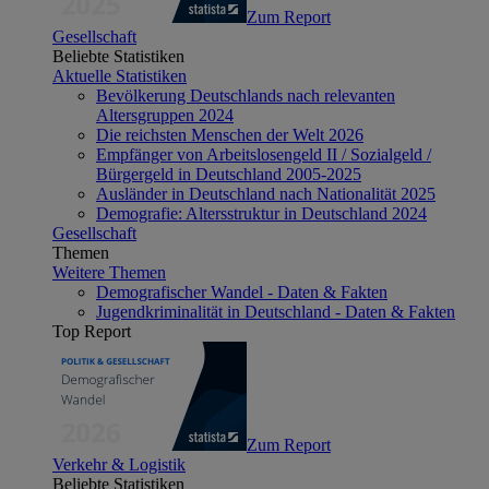
Zum Report
Gesellschaft
Beliebte Statistiken
Aktuelle Statistiken
Bevölkerung Deutschlands nach relevanten
Altersgruppen 2024
Die reichsten Menschen der Welt 2026
Empfänger von Arbeitslosengeld II / Sozialgeld /
Bürgergeld in Deutschland 2005-2025
Ausländer in Deutschland nach Nationalität 2025
Demografie: Altersstruktur in Deutschland 2024
Gesellschaft
Themen
Weitere Themen
Demografischer Wandel - Daten & Fakten
Jugendkriminalität in Deutschland - Daten & Fakten
Top Report
Zum Report
Verkehr & Logistik
Beliebte Statistiken