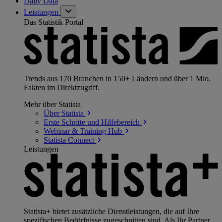
Daily Data
Leistungen
Das Statistik Portal
Trends aus 170 Branchen in 150+ Ländern und über 1 Mio.
Fakten im Direktzugriff.
Mehr über Statista
Über
Statista
Erste Schritte und
Hilfebereich
Webinar & Training
Hub
Statista
Connect
Leistungen
Statista+ bietet zusätzliche Dienstleistungen, die auf Ihre
spezifischen Bedürfnisse zugeschnitten sind. Als Ihr Partner