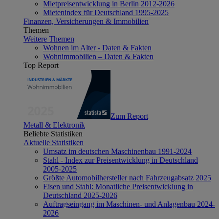
Mietpreisentwicklung in Berlin 2012-2026
Mietenindex für Deutschland 1995-2025
Finanzen, Versicherungen & Immobilien
Themen
Weitere Themen
Wohnen im Alter - Daten & Fakten
Wohnimmobilien – Daten & Fakten
Top Report
Zum Report
Metall & Elektronik
Beliebte Statistiken
Aktuelle Statistiken
Umsatz im deutschen Maschinenbau 1991-2024
Stahl - Index zur Preisentwicklung in Deutschland
2005-2025
Größte Automobilhersteller nach Fahrzeugabsatz 2025
Eisen und Stahl: Monatliche Preisentwicklung in
Deutschland 2025-2026
Auftragseingang im Maschinen- und Anlagenbau 2024-
2026