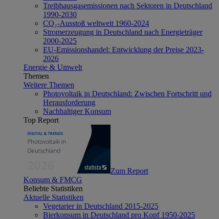
Treibhausgasemissionen nach Sektoren in Deutschland
1990-2030
CO₂-Ausstoß weltweit 1960-2024
Stromerzeugung in Deutschland nach Energieträger
2000-2025
EU-Emissionshandel: Entwicklung der Preise 2023-
2026
Energie & Umwelt
Themen
Weitere Themen
Photovoltaik in Deutschland: Zwischen Fortschritt und
Herausforderung
Nachhaltiger Konsum
Top Report
Zum Report
Konsum & FMCG
Beliebte Statistiken
Aktuelle Statistiken
Vegetarier in Deutschland 2015-2025
Bierkonsum in Deutschland pro Kopf 1950-2025