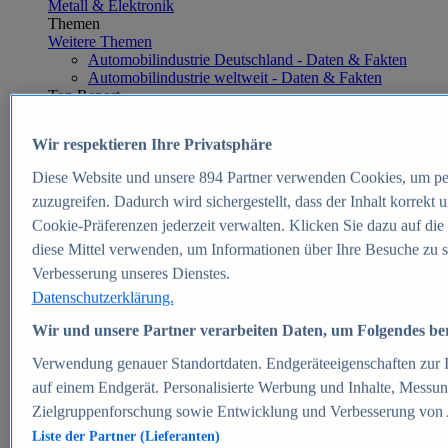
Metall & Elektronik
Themen
Weitere Themen
Automobilindustrie Deutschland - Daten & Fakten
Automobilindustrie weltweit - Daten & Fakten
Top Report
Wir respektieren Ihre Privatsphäre
Diese Website und unsere
894
Partner verwenden Cookies, um pe
Zum Report
zuzugreifen. Dadurch wird sichergestellt, dass der Inhalt korrekt
E-commerce
Cookie-Präferenzen jederzeit verwalten. Klicken Sie dazu auf die
Beliebte Statistiken
diese Mittel verwenden, um Informationen über Ihre Besuche zu s
Aktuelle Statistiken
E-Commerce - Entwicklung des Umsatzes in
Verbesserung unseres Dienstes.
Deutschland 1999-2025
Datenschutzerklärung.
Umsatz von Amazon in Deutschland und weltweit
2010-2025
Wir und unsere Partner verarbeiten Daten, um Folgendes bere
B2C-E-Commerce: Top-50 Online Shops in
Deutschland 2024
Verwendung genauer Standortdaten. Endgeräteeigenschaften zur Id
Marktanteile von Online-Zahlungsverfahren in
auf einem Endgerät. Personalisierte Werbung und Inhalte, Messu
Deutschland 2024
Zielgruppenforschung sowie Entwicklung und Verbesserung von
Umsatzstarke Warengruppen im Online-Handel in
Deutschland 2023-2025
Liste der Partner (Lieferanten)