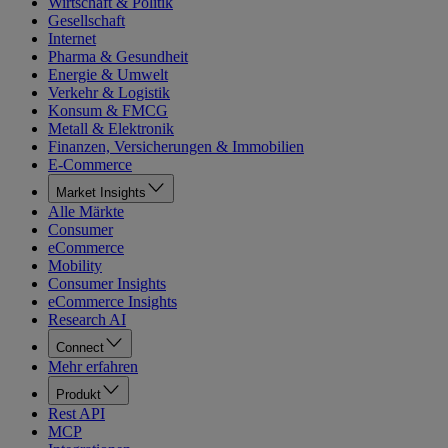
Wirtschaft & Politik
Gesellschaft
Internet
Pharma & Gesundheit
Energie & Umwelt
Verkehr & Logistik
Konsum & FMCG
Metall & Elektronik
Finanzen, Versicherungen & Immobilien
E-Commerce
Market Insights
Alle Märkte
Consumer
eCommerce
Mobility
Consumer Insights
eCommerce Insights
Research AI
Connect
Mehr erfahren
Produkt
Rest API
MCP