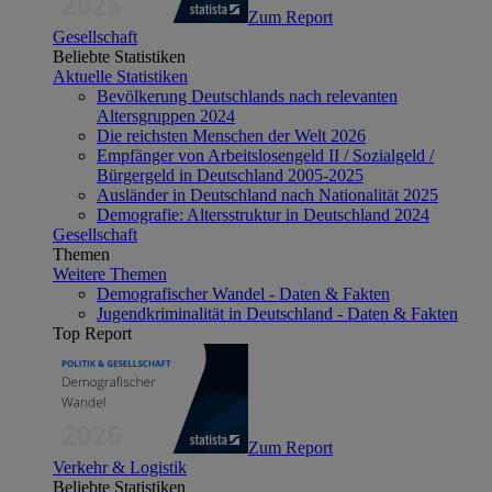
Zum Report
Gesellschaft
Beliebte Statistiken
Aktuelle Statistiken
Bevölkerung Deutschlands nach relevanten
Altersgruppen 2024
Die reichsten Menschen der Welt 2026
Empfänger von Arbeitslosengeld II / Sozialgeld /
Bürgergeld in Deutschland 2005-2025
Ausländer in Deutschland nach Nationalität 2025
Demografie: Altersstruktur in Deutschland 2024
Gesellschaft
Themen
Weitere Themen
Demografischer Wandel - Daten & Fakten
Jugendkriminalität in Deutschland - Daten & Fakten
Top Report
Zum Report
Verkehr & Logistik
Beliebte Statistiken