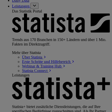
Daily Data
Leistungen
Das Statistik Portal
Trends aus 170 Branchen in 150+ Ländern und über 1 Mio.
Fakten im Direktzugriff.
Mehr über Statista
Über
Statista
Erste Schritte und
Hilfebereich
Webinar & Training
Hub
Statista
Connect
Leistungen
Statista+ bietet zusätzliche Dienstleistungen, die auf Ihre
spezifischen Bedürfnisse zugeschnitten sind. Als Ihr Partner