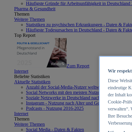
Häufigste Gründe für Arbeitsunfähigkeit in Deutschland
Pharma & Gesundheit
Themen
Weitere Themen
Statistiken zu psychischen Erkrankungen - Daten & Fakt
Häufigste Todesursachen in Deutschland - Daten & Fakt
Top Report
Zum Report
Wir respekt
Internet
Beliebte Statistiken
Diese Websi
Aktuelle Statistiken
Anzahl der Social-Media-Nutzer weltweit 2012-2025
eindeutige K
Social Networks mit den meisten Nutzern weltweit 2025
der Inhalt k
Soziale Netzwerke in Deutschland nach Generationen 2
Cookie-Präfe
Instagram - Nutzung nach Alter und Geschlecht in Deut
Podcasts - Nutzung 2016-2025
verwalten“. 
Internet
Ihre Besuche
Themen
Verbesserung
Weitere Themen
Social Media - Daten & Fakten