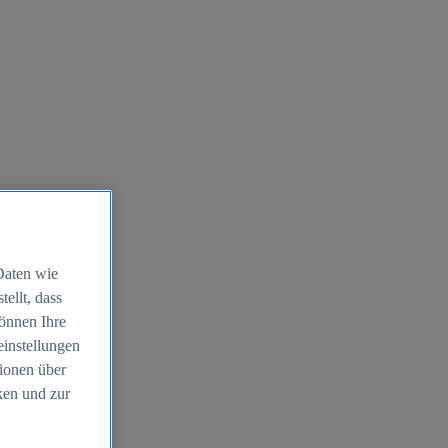
Daten wie
ellt, dass
können Ihre
einstellungen
ionen über
ken und zur