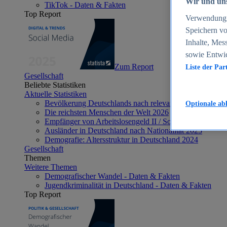
Wir und uns
TikTok - Daten & Fakten
Top Report
Verwendung g
Speichern vo
Inhalte, Mes
sowie Entwi
Zum Report
Liste der Par
Gesellschaft
Beliebte Statistiken
Aktuelle Statistiken
Bevölkerung Deutschlands nach relevanten Altersgrupp
Optionale ab
Die reichsten Menschen der Welt 2026
Empfänger von Arbeitslosengeld II / Sozialgeld / Bürge
Ausländer in Deutschland nach Nationalität 2025
Demografie: Altersstruktur in Deutschland 2024
Gesellschaft
Themen
Weitere Themen
Demografischer Wandel - Daten & Fakten
Jugendkriminalität in Deutschland - Daten & Fakten
Top Report