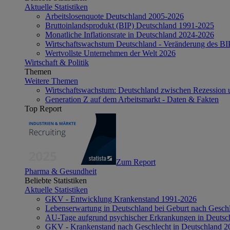
Aktuelle Statistiken
Arbeitslosenquote Deutschland 2005-2026
Bruttoinlandsprodukt (BIP) Deutschland 1991-2025
Monatliche Inflationsrate in Deutschland 2024-2026
Wirtschaftswachstum Deutschland - Veränderung des B
Wertvollste Unternehmen der Welt 2026
Wirtschaft & Politik
Themen
Weitere Themen
Wirtschaftswachstum: Deutschland zwischen Rezession 
Generation Z auf dem Arbeitsmarkt - Daten & Fakten
Top Report
Zum Report
Pharma & Gesundheit
Beliebte Statistiken
Aktuelle Statistiken
GKV - Entwicklung Krankenstand 1991-2026
Lebenserwartung in Deutschland bei Geburt nach Gesch
AU-Tage aufgrund psychischer Erkrankungen in Deutsc
GKV - Krankenstand nach Geschlecht in Deutschland 