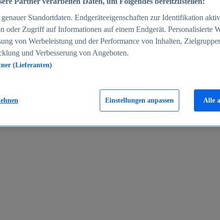
ere Partner verarbeiten Daten, um Folgendes bereitzustellen:
enauer Standortdaten. Endgeräteeigenschaften zur Identifikation aktiv
n oder Zugriff auf Informationen auf einem Endgerät. Personalisierte
sung von Werbeleistung und der Performance von Inhalten, Zielgruppe
cklung und Verbesserung von Angeboten.
tner (Lieferanten)
en 2024
lehnen
Einstellungen anpassen
Alle 
rgeld in Deutschland 2005-2025