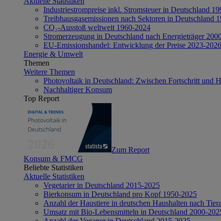
Aktuelle Statistiken
Industriestrompreise inkl. Stromsteuer in Deutschland 1
Treibhausgasemissionen nach Sektoren in Deutschland 
CO₂-Ausstoß weltweit 1960-2024
Stromerzeugung in Deutschland nach Energieträger 200
EU-Emissionshandel: Entwicklung der Preise 2023-202
Energie & Umwelt
Themen
Weitere Themen
Photovoltaik in Deutschland: Zwischen Fortschritt und 
Nachhaltiger Konsum
Top Report
Zum Report
Konsum & FMCG
Beliebte Statistiken
Aktuelle Statistiken
Vegetarier in Deutschland 2015-2025
Bierkonsum in Deutschland pro Kopf 1950-2025
Anzahl der Haustiere in deutschen Haushalten nach Tier
Umsatz mit Bio-Lebensmitteln in Deutschland 2000-202
Anzahl der Veganer in Deutschland 2015-2025