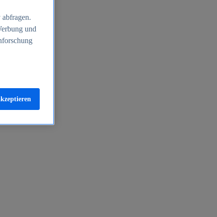
 abfragen.
 Werbung und
nforschung
akzeptieren