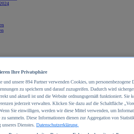
 2024
en
en
ieren Ihre Privatsphäre
te und unsere
894
Partner verwenden Cookies, um personenbezogene 
ennungen zu speichern und darauf zuzugreifen. Dadurch wird sichergest
orrekt und aktuell ist und die Website ordnungsgemäß funktioniert. Sie 
025
renzen jederzeit verwalten. Klicken Sie dazu auf die Schaltfläche „Vor
schland 2025
Wenn Sie einwilligen, werden wir diese Mittel verwenden, um Informat
 zu sammeln. Diese Informationen dienen zur Aggregation von Statisti
 unseres Dienstes.
Datenschutzerklärung.