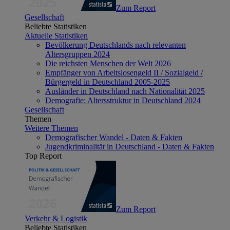
Zum Report
Gesellschaft
Beliebte Statistiken
Aktuelle Statistiken
Bevölkerung Deutschlands nach relevanten
Altersgruppen 2024
Die reichsten Menschen der Welt 2026
Empfänger von Arbeitslosengeld II / Sozialgeld /
Bürgergeld in Deutschland 2005-2025
Ausländer in Deutschland nach Nationalität 2025
Demografie: Altersstruktur in Deutschland 2024
Gesellschaft
Themen
Weitere Themen
Demografischer Wandel - Daten & Fakten
Jugendkriminalität in Deutschland - Daten & Fakten
Top Report
Zum Report
Verkehr & Logistik
Beliebte Statistiken