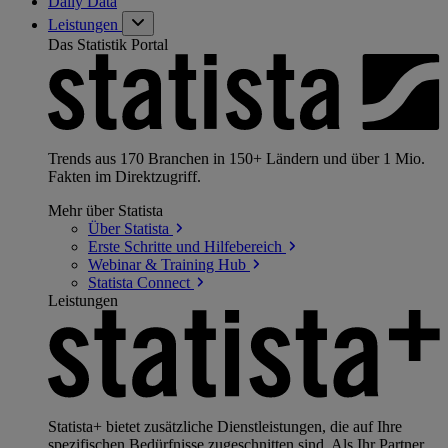
Daily Data
Leistungen
Das Statistik Portal
Trends aus 170 Branchen in 150+ Ländern und über 1 Mio.
Fakten im Direktzugriff.
Mehr über Statista
Über
Statista
Erste Schritte und
Hilfebereich
Webinar & Training
Hub
Statista
Connect
Leistungen
Statista+ bietet zusätzliche Dienstleistungen, die auf Ihre
spezifischen Bedürfnisse zugeschnitten sind. Als Ihr Partner