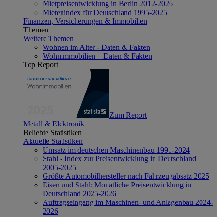
Mietpreisentwicklung in Berlin 2012-2026
Mietenindex für Deutschland 1995-2025
Finanzen, Versicherungen & Immobilien
Themen
Weitere Themen
Wohnen im Alter - Daten & Fakten
Wohnimmobilien – Daten & Fakten
Top Report
Zum Report
Metall & Elektronik
Beliebte Statistiken
Aktuelle Statistiken
Umsatz im deutschen Maschinenbau 1991-2024
Stahl - Index zur Preisentwicklung in Deutschland
2005-2025
Größte Automobilhersteller nach Fahrzeugabsatz 2025
Eisen und Stahl: Monatliche Preisentwicklung in
Deutschland 2025-2026
Auftragseingang im Maschinen- und Anlagenbau 2024-
2026