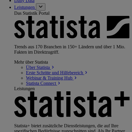
Daily Data
Leistungen
Das Statistik Portal
Trends aus 170 Branchen in 150+ Ländern und über 1 Mio.
Fakten im Direktzugriff.
Mehr über Statista
Über
Statista
Erste Schritte und
Hilfebereich
Webinar & Training
Hub
Statista
Connect
Leistungen
Statista+ bietet zusätzliche Dienstleistungen, die auf Ihre
spezifischen Bedürfnisse zugeschnitten sind. Als Ihr Partner