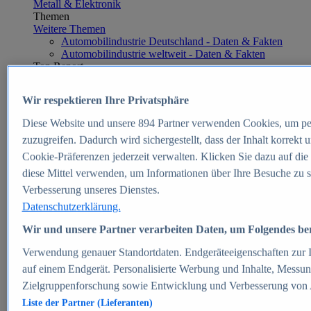
Metall & Elektronik
Themen
Weitere Themen
Automobilindustrie Deutschland - Daten & Fakten
Automobilindustrie weltweit - Daten & Fakten
Top Report
Wir respektieren Ihre Privatsphäre
Diese Website und unsere
894
Partner verwenden Cookies, um pe
Zum Report
zuzugreifen. Dadurch wird sichergestellt, dass der Inhalt korrekt
E-commerce
Cookie-Präferenzen jederzeit verwalten. Klicken Sie dazu auf die
Beliebte Statistiken
diese Mittel verwenden, um Informationen über Ihre Besuche zu s
Aktuelle Statistiken
E-Commerce - Entwicklung des Umsatzes in
Verbesserung unseres Dienstes.
Deutschland 1999-2025
Datenschutzerklärung.
Umsatz von Amazon in Deutschland und weltweit
2010-2025
Wir und unsere Partner verarbeiten Daten, um Folgendes bere
B2C-E-Commerce: Top-50 Online Shops in
Deutschland 2024
Verwendung genauer Standortdaten. Endgeräteeigenschaften zur Id
Marktanteile von Online-Zahlungsverfahren in
auf einem Endgerät. Personalisierte Werbung und Inhalte, Messu
Deutschland 2024
Zielgruppenforschung sowie Entwicklung und Verbesserung von
Umsatzstarke Warengruppen im Online-Handel in
Deutschland 2023-2025
Liste der Partner (Lieferanten)