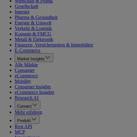
Wirtschaft & Politik
Gesellschaft
Internet
Pharma & Gesundheit
Energie & Umwelt
Verkehr & Logistik
Konsum & FMCG
Metall & Elektronik
Finanzen, Versicherungen & Immobilien
E-Commerce
Market Insights
Alle Märkte
Consumer
eCommerce
Mobility
Consumer Insights
eCommerce Insights
Research AI
Connect
Mehr erfahren
Produkt
Rest API
MCP