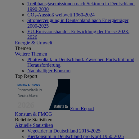
Treibhausgasemissionen nach Sektoren in Deutschland
1990-2030
CO₂-Ausstoß weltweit 1960-2024
Stromerzeugung in Deutschland nach Energieträger
2000-2025
EU-Emissionshandel: Entwicklung der Preise 2023-
2026
Energie & Umwelt
Themen
Weitere Themen
Photovoltaik in Deutschland: Zwischen Fortschritt und
Herausforderung
Nachhaltiger Konsum
Top Report
Zum Report
Konsum & FMCG
Beliebte Statistiken
Aktuelle Statistiken
Vegetarier in Deutschland 2015-2025
Bierkonsum in Deutschland pro Kopf 1950-2025