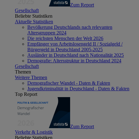
Zum Report
Gesellschaft
Beliebte Statistiken
Aktuelle Statistiken
Bevölkerung Deutschlands nach relevanten
Altersgruppen 2024
Die reichsten Menschen der Welt 2026
Empfänger von Arbeitslosengeld II / Sozialgeld /
Bürgergeld in Deutschland 2005-2025
Ausländer in Deutschland nach Nationalität 2025
Demografie: Altersstruktur in Deutschland 2024
Gesellschaft
Themen
Weitere Themen
Demografischer Wandel - Daten & Fakten
Jugendkriminalität in Deutschland - Daten & Fakten
Top Report
Zum Report
Verkehr & Logistik
Beliebte Statistiken