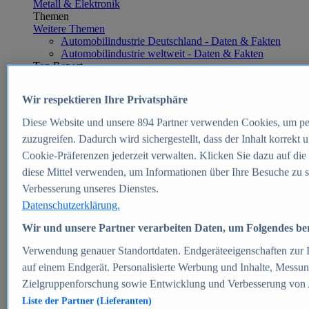
Metall & Elektronik
Themen
Weitere Themen
Automobilindustrie Deutschland - Daten & Fakten
Automobilindustrie weltweit - Daten & Fakten
Top Report
Wir respektieren Ihre Privatsphäre
Diese Website und unsere
894
Partner verwenden Cookies, um pe
Zum Report
zuzugreifen. Dadurch wird sichergestellt, dass der Inhalt korrekt
E-commerce
Cookie-Präferenzen jederzeit verwalten. Klicken Sie dazu auf die
Beliebte Statistiken
diese Mittel verwenden, um Informationen über Ihre Besuche zu s
Aktuelle Statistiken
E-Commerce - Entwicklung des Umsatzes in
Verbesserung unseres Dienstes.
Deutschland 1999-2025
Datenschutzerklärung.
Umsatz von Amazon in Deutschland und weltweit
2010-2025
Wir und unsere Partner verarbeiten Daten, um Folgendes bere
B2C-E-Commerce: Top-50 Online Shops in
Deutschland 2024
Verwendung genauer Standortdaten. Endgeräteeigenschaften zur Id
Marktanteile von Online-Zahlungsverfahren in
auf einem Endgerät. Personalisierte Werbung und Inhalte, Messu
Deutschland 2024
Zielgruppenforschung sowie Entwicklung und Verbesserung von
Umsatzstarke Warengruppen im Online-Handel in
Deutschland 2023-2025
Liste der Partner (Lieferanten)