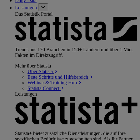
Daily Data
Leistungen
Das Statistik Portal
Trends aus 170 Branchen in 150+ Ländern und über 1 Mio.
Fakten im Direktzugriff.
Mehr über Statista
Über
Statista
Erste Schritte und
Hilfebereich
Webinar & Training
Hub
Statista
Connect
Leistungen
Statista+ bietet zusätzliche Dienstleistungen, die auf Ihre
spezifischen Bedürfnisse zugeschnitten sind. Als Ihr Partner