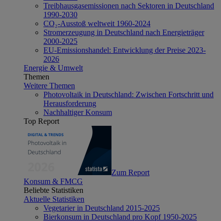
Treibhausgasemissionen nach Sektoren in Deutschland
1990-2030
CO₂-Ausstoß weltweit 1960-2024
Stromerzeugung in Deutschland nach Energieträger
2000-2025
EU-Emissionshandel: Entwicklung der Preise 2023-
2026
Energie & Umwelt
Themen
Weitere Themen
Photovoltaik in Deutschland: Zwischen Fortschritt und
Herausforderung
Nachhaltiger Konsum
Top Report
Zum Report
Konsum & FMCG
Beliebte Statistiken
Aktuelle Statistiken
Vegetarier in Deutschland 2015-2025
Bierkonsum in Deutschland pro Kopf 1950-2025