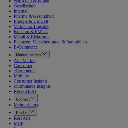
Wirtschaft & Politik
Gesellschaft
Internet
Pharma & Gesundheit
Energie & Umwelt
Verkehr & Logistik
Konsum & FMCG
Metall & Elektronik
Finanzen, Versicherungen & Immobilien
E-Commerce
Market Insights
Alle Märkte
Consumer
eCommerce
Mobility
Consumer Insights
eCommerce Insights
Research AI
Connect
Mehr erfahren
Produkt
Rest API
MCP