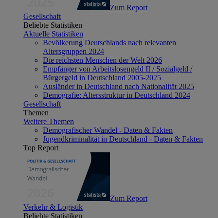
Zum Report
Gesellschaft
Beliebte Statistiken
Aktuelle Statistiken
Bevölkerung Deutschlands nach relevanten
Altersgruppen 2024
Die reichsten Menschen der Welt 2026
Empfänger von Arbeitslosengeld II / Sozialgeld /
Bürgergeld in Deutschland 2005-2025
Ausländer in Deutschland nach Nationalität 2025
Demografie: Altersstruktur in Deutschland 2024
Gesellschaft
Themen
Weitere Themen
Demografischer Wandel - Daten & Fakten
Jugendkriminalität in Deutschland - Daten & Fakten
Top Report
Zum Report
Verkehr & Logistik
Beliebte Statistiken