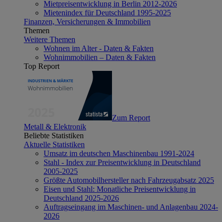
Mietpreisentwicklung in Berlin 2012-2026
Mietenindex für Deutschland 1995-2025
Finanzen, Versicherungen & Immobilien
Themen
Weitere Themen
Wohnen im Alter - Daten & Fakten
Wohnimmobilien – Daten & Fakten
Top Report
Zum Report
Metall & Elektronik
Beliebte Statistiken
Aktuelle Statistiken
Umsatz im deutschen Maschinenbau 1991-2024
Stahl - Index zur Preisentwicklung in Deutschland
2005-2025
Größte Automobilhersteller nach Fahrzeugabsatz 2025
Eisen und Stahl: Monatliche Preisentwicklung in
Deutschland 2025-2026
Auftragseingang im Maschinen- und Anlagenbau 2024-
2026