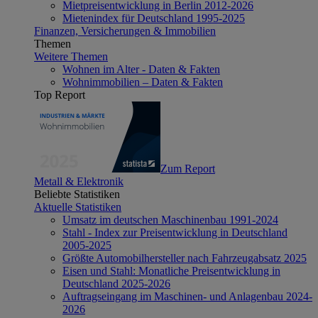
Mietpreisentwicklung in Berlin 2012-2026
Mietenindex für Deutschland 1995-2025
Finanzen, Versicherungen & Immobilien
Themen
Weitere Themen
Wohnen im Alter - Daten & Fakten
Wohnimmobilien – Daten & Fakten
Top Report
Zum Report
Metall & Elektronik
Beliebte Statistiken
Aktuelle Statistiken
Umsatz im deutschen Maschinenbau 1991-2024
Stahl - Index zur Preisentwicklung in Deutschland
2005-2025
Größte Automobilhersteller nach Fahrzeugabsatz 2025
Eisen und Stahl: Monatliche Preisentwicklung in
Deutschland 2025-2026
Auftragseingang im Maschinen- und Anlagenbau 2024-
2026