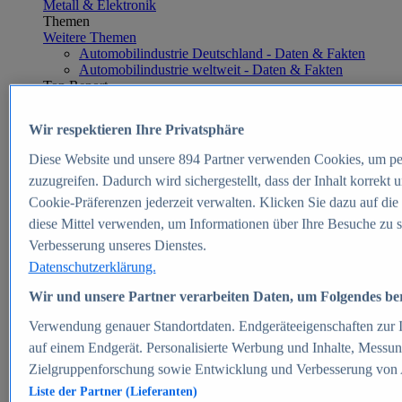
Metall & Elektronik
Themen
Weitere Themen
Automobilindustrie Deutschland - Daten & Fakten
Automobilindustrie weltweit - Daten & Fakten
Top Report
Wir respektieren Ihre Privatsphäre
Diese Website und unsere
894
Partner verwenden Cookies, um pe
Zum Report
zuzugreifen. Dadurch wird sichergestellt, dass der Inhalt korrekt
E-commerce
Cookie-Präferenzen jederzeit verwalten. Klicken Sie dazu auf die
Beliebte Statistiken
diese Mittel verwenden, um Informationen über Ihre Besuche zu s
Aktuelle Statistiken
E-Commerce - Entwicklung des Umsatzes in
Verbesserung unseres Dienstes.
Deutschland 1999-2025
Datenschutzerklärung.
Umsatz von Amazon in Deutschland und weltweit
2010-2025
Wir und unsere Partner verarbeiten Daten, um Folgendes bere
B2C-E-Commerce: Top-50 Online Shops in
Deutschland 2024
Verwendung genauer Standortdaten. Endgeräteeigenschaften zur Id
Marktanteile von Online-Zahlungsverfahren in
auf einem Endgerät. Personalisierte Werbung und Inhalte, Messu
Deutschland 2024
Zielgruppenforschung sowie Entwicklung und Verbesserung von
Umsatzstarke Warengruppen im Online-Handel in
Deutschland 2023-2025
Liste der Partner (Lieferanten)