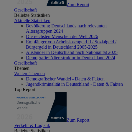
Zum Report
Gesellschaft
Beliebte Statistiken
Aktuelle Statistiken
Bevölkerung Deutschlands nach relevanten
Altersgruppen 2024
Die reichsten Menschen der Welt 2026
Empfänger von Arbeitslosengeld II / Sozialgeld /
Bürgergeld in Deutschland 2005-2025
Ausländer in Deutschland nach Nationalität 2025
Demografie: Altersstruktur in Deutschland 2024
Gesellschaft
Themen
Weitere Themen
Demografischer Wandel - Daten & Fakten
Jugendkriminalität in Deutschland - Daten & Fakten
Top Report
Zum Report
Verkehr & Logistik
Beliebte Statistiken