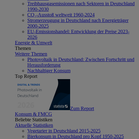
Treibhausgasemissionen nach Sektoren in Deutschland
1990-2030
CO₂-Ausstoß weltweit 1960-2024
Stromerzeugung in Deutschland nach Energieträger
2000-2025
EU-Emissionshandel: Entwicklung der Preise 2023-
2026
Energie & Umwelt
Themen
Weitere Themen
Photovoltaik in Deutschland: Zwischen Fortschritt und
Herausforderung
Nachhaltiger Konsum
Top Report
Zum Report
Konsum & FMCG
Beliebte Statistiken
Aktuelle Statistiken
Vegetarier in Deutschland 2015-2025
Bierkonsum in Deutschland pro Kopf 1950-2025