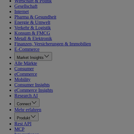
Wirtschaft & Politik
Gesellschaft
Internet
Pharma & Gesundheit
Energie & Umwelt
Verkehr & Logistik
Konsum & FMCG
Metall & Elektronik
Finanzen, Versicherungen & Immobilien
E-Commerce
Market Insights
Alle Märkte
Consumer
eCommerce
Mobility
Consumer Insights
eCommerce Insights
Research AI
Connect
Mehr erfahren
Produkt
Rest API
MCP