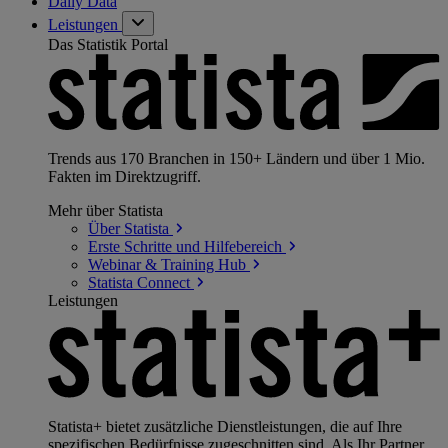
Daily Data
Leistungen
Das Statistik Portal
Trends aus 170 Branchen in 150+ Ländern und über 1 Mio.
Fakten im Direktzugriff.
Mehr über Statista
Über
Statista
Erste Schritte und
Hilfebereich
Webinar & Training
Hub
Statista
Connect
Leistungen
Statista+ bietet zusätzliche Dienstleistungen, die auf Ihre
spezifischen Bedürfnisse zugeschnitten sind. Als Ihr Partner