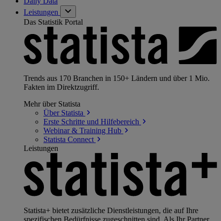
Daily Data
Leistungen
Das Statistik Portal
Trends aus 170 Branchen in 150+ Ländern und über 1 Mio.
Fakten im Direktzugriff.
Mehr über Statista
Über
Statista
Erste Schritte und
Hilfebereich
Webinar & Training
Hub
Statista
Connect
Leistungen
Statista+ bietet zusätzliche Dienstleistungen, die auf Ihre
spezifischen Bedürfnisse zugeschnitten sind. Als Ihr Partner