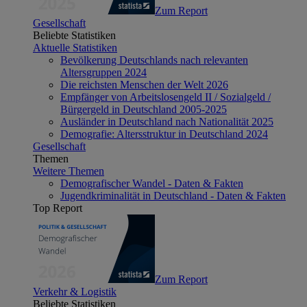
Zum Report
Gesellschaft
Beliebte Statistiken
Aktuelle Statistiken
Bevölkerung Deutschlands nach relevanten
Altersgruppen 2024
Die reichsten Menschen der Welt 2026
Empfänger von Arbeitslosengeld II / Sozialgeld /
Bürgergeld in Deutschland 2005-2025
Ausländer in Deutschland nach Nationalität 2025
Demografie: Altersstruktur in Deutschland 2024
Gesellschaft
Themen
Weitere Themen
Demografischer Wandel - Daten & Fakten
Jugendkriminalität in Deutschland - Daten & Fakten
Top Report
Zum Report
Verkehr & Logistik
Beliebte Statistiken