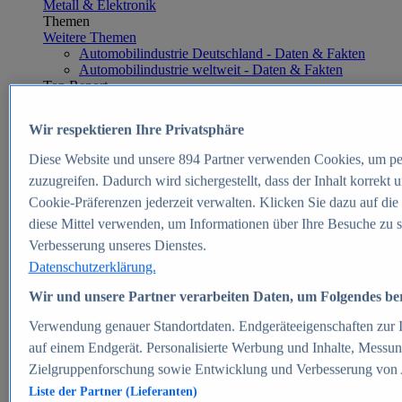
Metall & Elektronik
Themen
Weitere Themen
Automobilindustrie Deutschland - Daten & Fakten
Automobilindustrie weltweit - Daten & Fakten
Top Report
Wir respektieren Ihre Privatsphäre
Diese Website und unsere
894
Partner verwenden Cookies, um pe
Zum Report
zuzugreifen. Dadurch wird sichergestellt, dass der Inhalt korrekt
E-commerce
Cookie-Präferenzen jederzeit verwalten. Klicken Sie dazu auf die
Beliebte Statistiken
diese Mittel verwenden, um Informationen über Ihre Besuche zu s
Aktuelle Statistiken
E-Commerce - Entwicklung des Umsatzes in
Verbesserung unseres Dienstes.
Deutschland 1999-2025
Datenschutzerklärung.
Umsatz von Amazon in Deutschland und weltweit
2010-2025
Wir und unsere Partner verarbeiten Daten, um Folgendes bere
B2C-E-Commerce: Top-50 Online Shops in
Deutschland 2024
Verwendung genauer Standortdaten. Endgeräteeigenschaften zur Id
Marktanteile von Online-Zahlungsverfahren in
auf einem Endgerät. Personalisierte Werbung und Inhalte, Messu
Deutschland 2024
Zielgruppenforschung sowie Entwicklung und Verbesserung von
Umsatzstarke Warengruppen im Online-Handel in
Deutschland 2023-2025
Liste der Partner (Lieferanten)