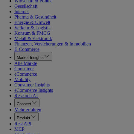
Wirtschaft & Politik
Gesellschaft
Internet
Pharma & Gesundheit
Energie & Umwelt
Verkehr & Logistik
Konsum & FMCG
Metall & Elektronik
Finanzen, Versicherungen & Immobilien
E-Commerce
Market Insights
Alle Märkte
Consumer
eCommerce
Mobility
Consumer Insights
eCommerce Insights
Research AI
Connect
Mehr erfahren
Produkt
Rest API
MCP