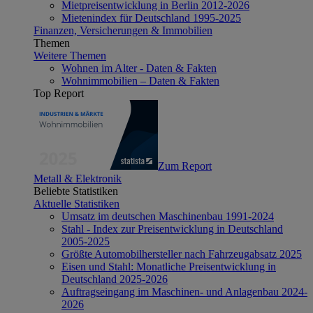
Mietpreisentwicklung in Berlin 2012-2026
Mietenindex für Deutschland 1995-2025
Finanzen, Versicherungen & Immobilien
Themen
Weitere Themen
Wohnen im Alter - Daten & Fakten
Wohnimmobilien – Daten & Fakten
Top Report
Zum Report
Metall & Elektronik
Beliebte Statistiken
Aktuelle Statistiken
Umsatz im deutschen Maschinenbau 1991-2024
Stahl - Index zur Preisentwicklung in Deutschland
2005-2025
Größte Automobilhersteller nach Fahrzeugabsatz 2025
Eisen und Stahl: Monatliche Preisentwicklung in
Deutschland 2025-2026
Auftragseingang im Maschinen- und Anlagenbau 2024-
2026