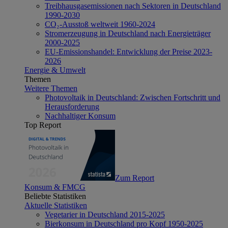
Treibhausgasemissionen nach Sektoren in Deutschland
1990-2030
CO₂-Ausstoß weltweit 1960-2024
Stromerzeugung in Deutschland nach Energieträger
2000-2025
EU-Emissionshandel: Entwicklung der Preise 2023-
2026
Energie & Umwelt
Themen
Weitere Themen
Photovoltaik in Deutschland: Zwischen Fortschritt und
Herausforderung
Nachhaltiger Konsum
Top Report
Zum Report
Konsum & FMCG
Beliebte Statistiken
Aktuelle Statistiken
Vegetarier in Deutschland 2015-2025
Bierkonsum in Deutschland pro Kopf 1950-2025