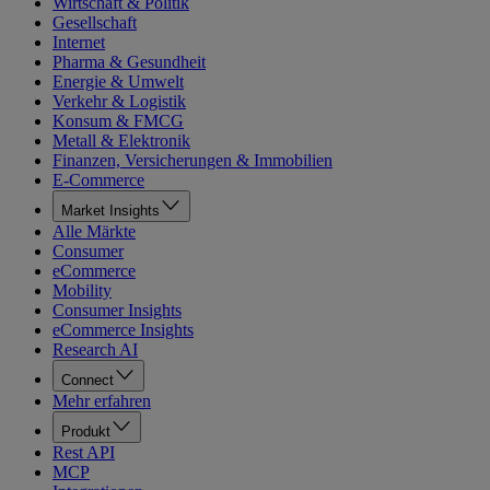
Wirtschaft & Politik
Gesellschaft
Internet
Pharma & Gesundheit
Energie & Umwelt
Verkehr & Logistik
Konsum & FMCG
Metall & Elektronik
Finanzen, Versicherungen & Immobilien
E-Commerce
Market Insights
Alle Märkte
Consumer
eCommerce
Mobility
Consumer Insights
eCommerce Insights
Research AI
Connect
Mehr erfahren
Produkt
Rest API
MCP