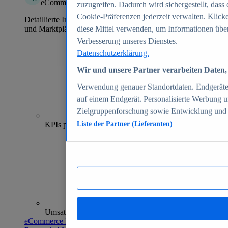
eCommerce Insights
zuzugreifen. Dadurch wird sichergestellt, dass 
Cookie-Präferenzen jederzeit verwalten. Klick
Detaillierte Informationen zu mehr als 39.000 Online-Shops
und Marktplätzen
diese Mittel verwenden, um Informationen über
Verbesserung unseres Dienstes.
Datenschutzerklärung.
Wir und unsere Partner verarbeiten Daten, 
Verwendung genauer Standortdaten. Endgeräteei
auf einem Endgerät. Personalisierte Werbung 
Zielgruppenforschung sowie Entwicklung und
70+
KPIs pro Shop
Liste der Partner (Lieferanten)
Umsatzanalysen und -prognosen
eCommerce Insights entdecken