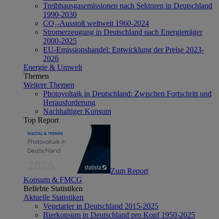
Treibhausgasemissionen nach Sektoren in Deutschland
1990-2030
CO₂-Ausstoß weltweit 1960-2024
Stromerzeugung in Deutschland nach Energieträger
2000-2025
EU-Emissionshandel: Entwicklung der Preise 2023-
2026
Energie & Umwelt
Themen
Weitere Themen
Photovoltaik in Deutschland: Zwischen Fortschritt und
Herausforderung
Nachhaltiger Konsum
Top Report
Zum Report
Konsum & FMCG
Beliebte Statistiken
Aktuelle Statistiken
Vegetarier in Deutschland 2015-2025
Bierkonsum in Deutschland pro Kopf 1950-2025