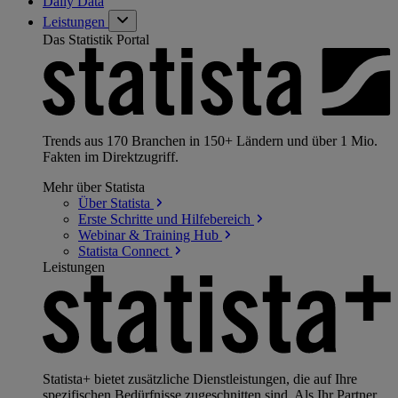
Daily Data
Leistungen
Das Statistik Portal
Trends aus 170 Branchen in 150+ Ländern und über 1 Mio.
Fakten im Direktzugriff.
Mehr über Statista
Über
Statista
Erste Schritte und
Hilfebereich
Webinar & Training
Hub
Statista
Connect
Leistungen
Statista+ bietet zusätzliche Dienstleistungen, die auf Ihre
spezifischen Bedürfnisse zugeschnitten sind. Als Ihr Partner