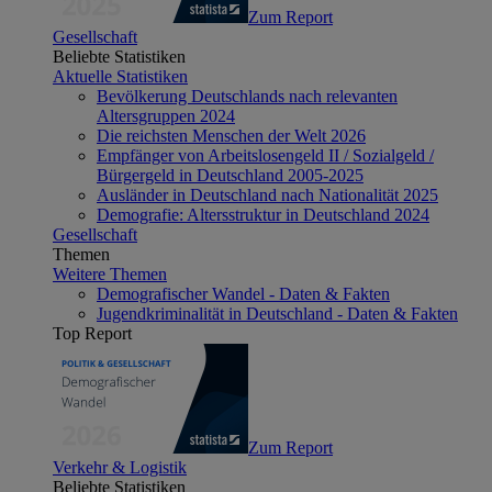
Zum Report
Gesellschaft
Beliebte Statistiken
Aktuelle Statistiken
Bevölkerung Deutschlands nach relevanten
Altersgruppen 2024
Die reichsten Menschen der Welt 2026
Empfänger von Arbeitslosengeld II / Sozialgeld /
Bürgergeld in Deutschland 2005-2025
Ausländer in Deutschland nach Nationalität 2025
Demografie: Altersstruktur in Deutschland 2024
Gesellschaft
Themen
Weitere Themen
Demografischer Wandel - Daten & Fakten
Jugendkriminalität in Deutschland - Daten & Fakten
Top Report
Zum Report
Verkehr & Logistik
Beliebte Statistiken