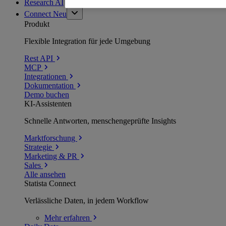
Research AI
Connect
Neu
Produkt
Flexible Integration für jede Umgebung
Rest API
MCP
Integrationen
Dokumentation
Demo buchen
KI-Assistenten
Schnelle Antworten, menschengeprüfte Insights
Marktforschung
Strategie
Marketing & PR
Sales
Alle ansehen
Statista Connect
Verlässliche Daten, in jedem Workflow
Mehr
erfahren