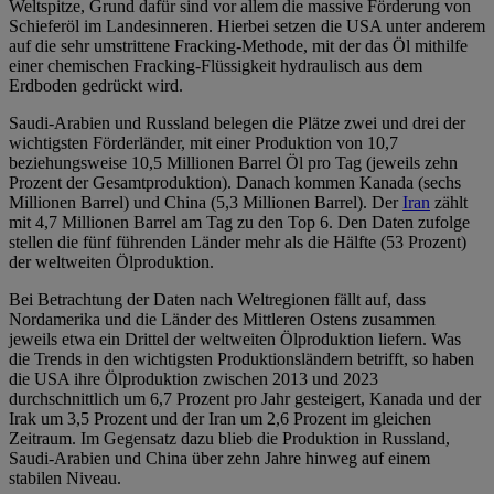
Weltspitze, Grund dafür sind vor allem die massive Förderung von
Schieferöl im Landesinneren. Hierbei setzen die USA unter anderem
auf die sehr umstrittene Fracking-Methode, mit der das Öl mithilfe
einer chemischen Fracking-Flüssigkeit hydraulisch aus dem
Erdboden gedrückt wird.
Saudi-Arabien und Russland belegen die Plätze zwei und drei der
wichtigsten Förderländer, mit einer Produktion von 10,7
beziehungsweise 10,5 Millionen Barrel Öl pro Tag (jeweils zehn
Prozent der Gesamtproduktion). Danach kommen Kanada (sechs
Millionen Barrel) und China (5,3 Millionen Barrel). Der
Iran
zählt
mit 4,7 Millionen Barrel am Tag zu den Top 6. Den Daten zufolge
stellen die fünf führenden Länder mehr als die Hälfte (53 Prozent)
der weltweiten Ölproduktion.
Bei Betrachtung der Daten nach Weltregionen fällt auf, dass
Nordamerika und die Länder des Mittleren Ostens zusammen
jeweils etwa ein Drittel der weltweiten Ölproduktion liefern. Was
die Trends in den wichtigsten Produktionsländern betrifft, so haben
die USA ihre Ölproduktion zwischen 2013 und 2023
durchschnittlich um 6,7 Prozent pro Jahr gesteigert, Kanada und der
Irak um 3,5 Prozent und der Iran um 2,6 Prozent im gleichen
Zeitraum. Im Gegensatz dazu blieb die Produktion in Russland,
Saudi-Arabien und China über zehn Jahre hinweg auf einem
stabilen Niveau.