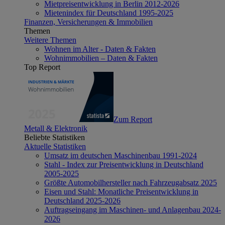
Mietpreisentwicklung in Berlin 2012-2026
Mietenindex für Deutschland 1995-2025
Finanzen, Versicherungen & Immobilien
Themen
Weitere Themen
Wohnen im Alter - Daten & Fakten
Wohnimmobilien – Daten & Fakten
Top Report
Zum Report
Metall & Elektronik
Beliebte Statistiken
Aktuelle Statistiken
Umsatz im deutschen Maschinenbau 1991-2024
Stahl - Index zur Preisentwicklung in Deutschland
2005-2025
Größte Automobilhersteller nach Fahrzeugabsatz 2025
Eisen und Stahl: Monatliche Preisentwicklung in
Deutschland 2025-2026
Auftragseingang im Maschinen- und Anlagenbau 2024-
2026