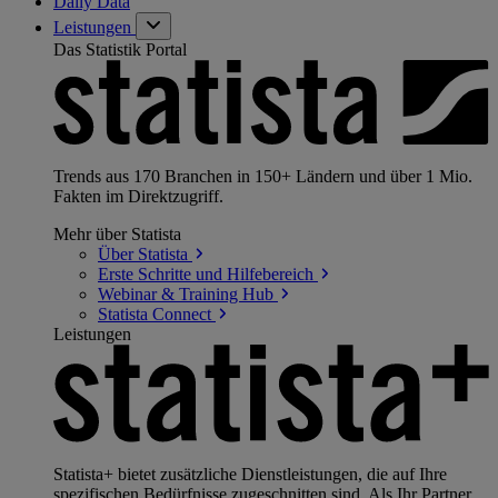
Daily Data
Leistungen
Das Statistik Portal
Trends aus 170 Branchen in 150+ Ländern und über 1 Mio.
Fakten im Direktzugriff.
Mehr über Statista
Über
Statista
Erste Schritte und
Hilfebereich
Webinar & Training
Hub
Statista
Connect
Leistungen
Statista+ bietet zusätzliche Dienstleistungen, die auf Ihre
spezifischen Bedürfnisse zugeschnitten sind. Als Ihr Partner