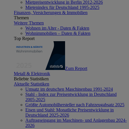
Mietpreisentwicklung in Berlin 2012-2026
Mietenindex für Deutschland 1995-2025
Finanzen, Versicherungen & Immobilien
Themen
Weitere Themen
Wohnen im Alter - Daten & Fakten
Wohnimmobilien – Daten & Fakten
Top Report
Zum Report
Metall & Elektronik
Beliebte Statistiken
Aktuelle Statistiken
Umsatz im deutschen Maschinenbau 1991-2024
Stahl - Index zur Preisentwicklung in Deutschland
2005-2025
Größte Automobilhersteller nach Fahrzeugabsatz 2025
Eisen und Stahl: Monatliche Preisentwicklung in
Deutschland 2025-2026
Auftragseingang im Maschinen- und Anlagenbau 2024-
2026