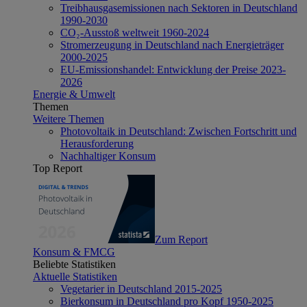
Treibhausgasemissionen nach Sektoren in Deutschland
1990-2030
CO₂-Ausstoß weltweit 1960-2024
Stromerzeugung in Deutschland nach Energieträger
2000-2025
EU-Emissionshandel: Entwicklung der Preise 2023-
2026
Energie & Umwelt
Themen
Weitere Themen
Photovoltaik in Deutschland: Zwischen Fortschritt und
Herausforderung
Nachhaltiger Konsum
Top Report
Zum Report
Konsum & FMCG
Beliebte Statistiken
Aktuelle Statistiken
Vegetarier in Deutschland 2015-2025
Bierkonsum in Deutschland pro Kopf 1950-2025