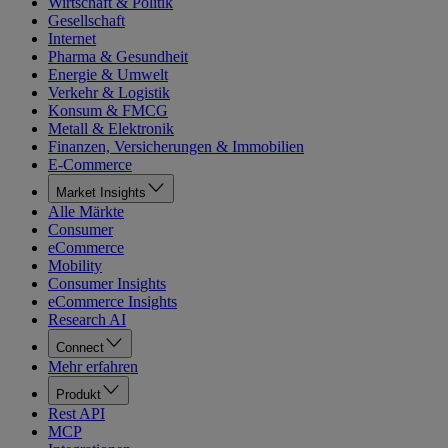
Wirtschaft & Politik
Gesellschaft
Internet
Pharma & Gesundheit
Energie & Umwelt
Verkehr & Logistik
Konsum & FMCG
Metall & Elektronik
Finanzen, Versicherungen & Immobilien
E-Commerce
Market Insights
Alle Märkte
Consumer
eCommerce
Mobility
Consumer Insights
eCommerce Insights
Research AI
Connect
Mehr erfahren
Produkt
Rest API
MCP