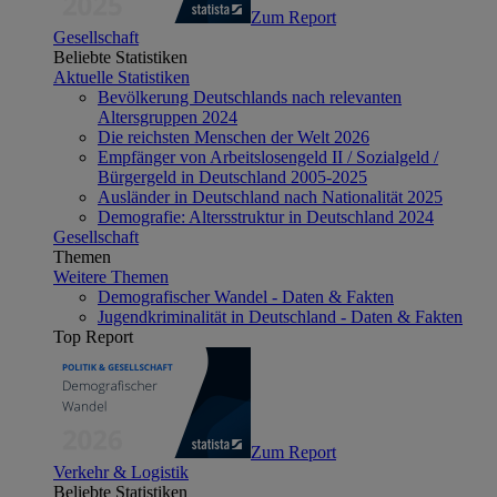
Zum Report
Gesellschaft
Beliebte Statistiken
Aktuelle Statistiken
Bevölkerung Deutschlands nach relevanten
Altersgruppen 2024
Die reichsten Menschen der Welt 2026
Empfänger von Arbeitslosengeld II / Sozialgeld /
Bürgergeld in Deutschland 2005-2025
Ausländer in Deutschland nach Nationalität 2025
Demografie: Altersstruktur in Deutschland 2024
Gesellschaft
Themen
Weitere Themen
Demografischer Wandel - Daten & Fakten
Jugendkriminalität in Deutschland - Daten & Fakten
Top Report
Zum Report
Verkehr & Logistik
Beliebte Statistiken