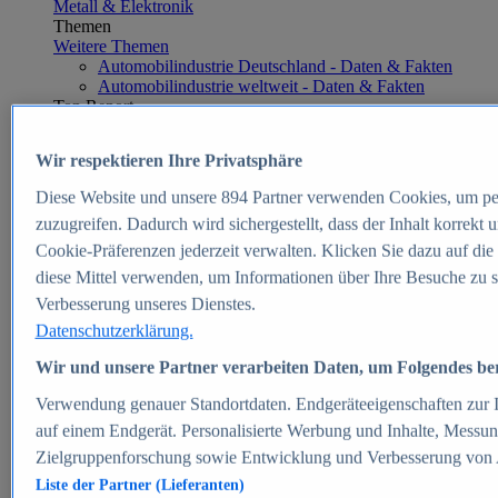
Metall & Elektronik
Themen
Weitere Themen
Automobilindustrie Deutschland - Daten & Fakten
Automobilindustrie weltweit - Daten & Fakten
Top Report
Wir respektieren Ihre Privatsphäre
Diese Website und unsere
894
Partner verwenden Cookies, um pe
Zum Report
zuzugreifen. Dadurch wird sichergestellt, dass der Inhalt korrekt
E-commerce
Cookie-Präferenzen jederzeit verwalten. Klicken Sie dazu auf die
Beliebte Statistiken
diese Mittel verwenden, um Informationen über Ihre Besuche zu s
Aktuelle Statistiken
E-Commerce - Entwicklung des Umsatzes in
Verbesserung unseres Dienstes.
Deutschland 1999-2025
Datenschutzerklärung.
Umsatz von Amazon in Deutschland und weltweit
2010-2025
Wir und unsere Partner verarbeiten Daten, um Folgendes bere
B2C-E-Commerce: Top-50 Online Shops in
Deutschland 2024
Verwendung genauer Standortdaten. Endgeräteeigenschaften zur Id
Marktanteile von Online-Zahlungsverfahren in
auf einem Endgerät. Personalisierte Werbung und Inhalte, Messu
Deutschland 2024
Zielgruppenforschung sowie Entwicklung und Verbesserung von
Umsatzstarke Warengruppen im Online-Handel in
Deutschland 2023-2025
Liste der Partner (Lieferanten)