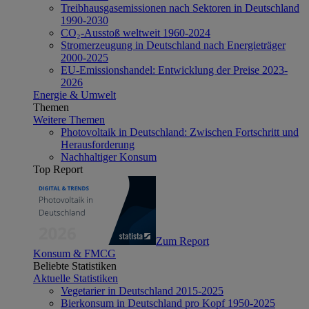
Treibhausgasemissionen nach Sektoren in Deutschland
1990-2030
CO₂-Ausstoß weltweit 1960-2024
Stromerzeugung in Deutschland nach Energieträger
2000-2025
EU-Emissionshandel: Entwicklung der Preise 2023-
2026
Energie & Umwelt
Themen
Weitere Themen
Photovoltaik in Deutschland: Zwischen Fortschritt und
Herausforderung
Nachhaltiger Konsum
Top Report
Zum Report
Konsum & FMCG
Beliebte Statistiken
Aktuelle Statistiken
Vegetarier in Deutschland 2015-2025
Bierkonsum in Deutschland pro Kopf 1950-2025