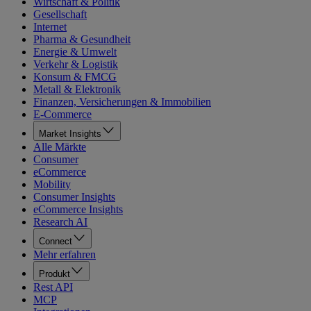
Wirtschaft & Politik
Gesellschaft
Internet
Pharma & Gesundheit
Energie & Umwelt
Verkehr & Logistik
Konsum & FMCG
Metall & Elektronik
Finanzen, Versicherungen & Immobilien
E-Commerce
Market Insights
Alle Märkte
Consumer
eCommerce
Mobility
Consumer Insights
eCommerce Insights
Research AI
Connect
Mehr erfahren
Produkt
Rest API
MCP