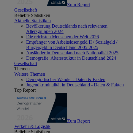
Zum Report
Gesellschaft
Beliebte Statistiken
Aktuelle Statistiken
Bevölkerung Deutschlands nach relevanten
Altersgruppen 2024
Die reichsten Menschen der Welt 2026
Empfänger von Arbeitslosengeld II / Sozialgeld /
Bürgergeld in Deutschland 2005-2025
Ausländer in Deutschland nach Nationalität 2025
Demografie: Altersstruktur in Deutschland 2024
Gesellschaft
Themen
Weitere Themen
Demografischer Wandel - Daten & Fakten
Jugendkriminalität in Deutschland - Daten & Fakten
Top Report
Zum Report
Verkehr & Logistik
Beliebte Statistiken