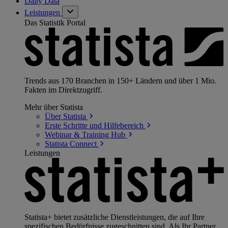
Daily Data
Leistungen
Das Statistik Portal
Trends aus 170 Branchen in 150+ Ländern und über 1 Mio.
Fakten im Direktzugriff.
Mehr über Statista
Über
Statista
Erste Schritte und
Hilfebereich
Webinar & Training
Hub
Statista
Connect
Leistungen
Statista+ bietet zusätzliche Dienstleistungen, die auf Ihre
spezifischen Bedürfnisse zugeschnitten sind. Als Ihr Partner