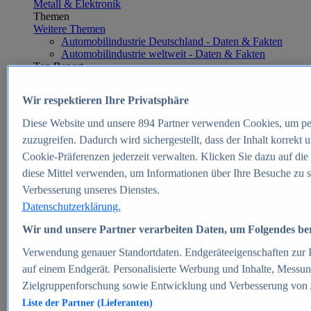
Metall & Elektronik
Themen
Weitere Themen
Automobilindustrie Deutschland - Daten & Fakten
Automobilindustrie weltweit - Daten & Fakten
Top Report
Wir respektieren Ihre Privatsphäre
Diese Website und unsere
894
Partner verwenden Cookies, um pe
Zum Report
zuzugreifen. Dadurch wird sichergestellt, dass der Inhalt korrekt
E-commerce
Cookie-Präferenzen jederzeit verwalten. Klicken Sie dazu auf die
Beliebte Statistiken
diese Mittel verwenden, um Informationen über Ihre Besuche zu s
Aktuelle Statistiken
E-Commerce - Entwicklung des Umsatzes in
Verbesserung unseres Dienstes.
Deutschland 1999-2025
Datenschutzerklärung.
Umsatz von Amazon in Deutschland und weltweit
2010-2025
Wir und unsere Partner verarbeiten Daten, um Folgendes bere
B2C-E-Commerce: Top-50 Online Shops in
Deutschland 2024
Verwendung genauer Standortdaten. Endgeräteeigenschaften zur Id
Marktanteile von Online-Zahlungsverfahren in
auf einem Endgerät. Personalisierte Werbung und Inhalte, Messu
Deutschland 2024
Zielgruppenforschung sowie Entwicklung und Verbesserung von
Umsatzstarke Warengruppen im Online-Handel in
Deutschland 2023-2025
Liste der Partner (Lieferanten)