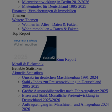
Mietpreisentwicklung in Berlin 2012-2026
Mietenindex für Deutschland 1995-2025
Finanzen, Versicherungen & Immobilien
Themen
Weitere Themen
Wohnen im Alter - Daten & Fakten
Wohnimmobilien – Daten & Fakten
Top Report
Zum Report
Metall & Elektronik
Beliebte Statistiken
Aktuelle Statistiken
Umsatz im deutschen Maschinenbau 1991-2024
Stahl - Index zur Preisentwicklung in Deutschland
2005-2025
Größte Automobilhersteller nach Fahrzeugabsatz 2025
Eisen und Stahl: Monatliche Preisentwicklung in
Deutschland 2025-2026
Auftragseingang im Maschinen- und Anlagenbau 2024-
2026