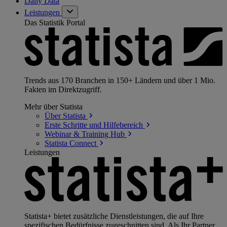
Daily Data
Leistungen
Das Statistik Portal
Trends aus 170 Branchen in 150+ Ländern und über 1 Mio.
Fakten im Direktzugriff.
Mehr über Statista
Über
Statista
Erste Schritte und
Hilfebereich
Webinar & Training
Hub
Statista
Connect
Leistungen
Statista+ bietet zusätzliche Dienstleistungen, die auf Ihre
spezifischen Bedürfnisse zugeschnitten sind. Als Ihr Partner