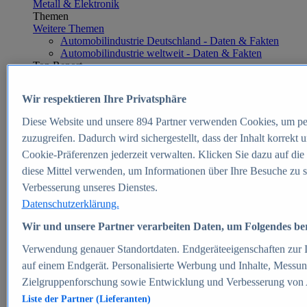
Metall & Elektronik
Themen
Weitere Themen
Automobilindustrie Deutschland - Daten & Fakten
Automobilindustrie weltweit - Daten & Fakten
Top Report
Wir respektieren Ihre Privatsphäre
Diese Website und unsere
894
Partner verwenden Cookies, um pe
Zum Report
zuzugreifen. Dadurch wird sichergestellt, dass der Inhalt korrekt
E-commerce
Cookie-Präferenzen jederzeit verwalten. Klicken Sie dazu auf die
Beliebte Statistiken
diese Mittel verwenden, um Informationen über Ihre Besuche zu s
Aktuelle Statistiken
E-Commerce - Entwicklung des Umsatzes in
Verbesserung unseres Dienstes.
Deutschland 1999-2025
Datenschutzerklärung.
Umsatz von Amazon in Deutschland und weltweit
2010-2025
Wir und unsere Partner verarbeiten Daten, um Folgendes bere
B2C-E-Commerce: Top-50 Online Shops in
Deutschland 2024
Verwendung genauer Standortdaten. Endgeräteeigenschaften zur Id
Marktanteile von Online-Zahlungsverfahren in
auf einem Endgerät. Personalisierte Werbung und Inhalte, Messu
Deutschland 2024
Zielgruppenforschung sowie Entwicklung und Verbesserung von
Umsatzstarke Warengruppen im Online-Handel in
Deutschland 2023-2025
Liste der Partner (Lieferanten)