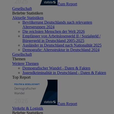
Zum Report
Gesellschaft
Beliebte Statistiken
Aktuelle Statistiken
Bevölkerung Deutschlands nach relevanten
Altersgruppen 2024
Die reichsten Menschen der Welt 2026
Empfänger von Arbeitslosengeld II / Sozialgeld /
Bürgergeld in Deutschland 2005-2025
Ausländer in Deutschland nach Nationalität 2025
Demografie: Altersstruktur in Deutschland 2024
Gesellschaft
Themen
Weitere Themen
Demografischer Wandel - Daten & Fakten
Jugendkriminalität in Deutschland - Daten & Fakten
Top Report
Zum Report
Verkehr & Logistik
Beliebte Statistiken