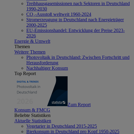
Treibhausgasemissionen nach Sektoren in Deutschland
1990-2030
CO₂-Ausstoß weltweit 1960-2024
Stromerzeugung in Deutschland nach Energieträger
2000-2025
EU-Emissionshandel: Entwicklung der Preise 2023-
2026
Energie & Umwelt
Themen
Weitere Themen
Photovoltaik in Deutschland: Zwischen Fortschritt und
Herausforderung
Nachhaltiger Konsum
Top Report
Zum Report
Konsum & FMCG
Beliebte Statistiken
Aktuelle Statistiken
Vegetarier in Deutschland 2015-2025
Bierkonsum in Deutschland pro Kopf 1950-2025