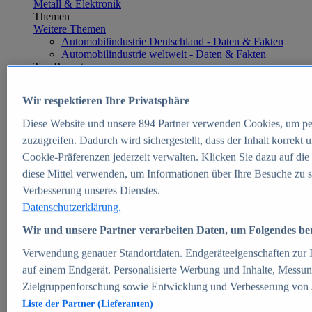
Metall & Elektronik
Themen
Weitere Themen
Automobilindustrie Deutschland - Daten & Fakten
Automobilindustrie weltweit - Daten & Fakten
Top Report
Wir respektieren Ihre Privatsphäre
Diese Website und unsere
894
Partner verwenden Cookies, um pe
Zum Report
zuzugreifen. Dadurch wird sichergestellt, dass der Inhalt korrekt
E-commerce
Cookie-Präferenzen jederzeit verwalten. Klicken Sie dazu auf die
Beliebte Statistiken
diese Mittel verwenden, um Informationen über Ihre Besuche zu s
Aktuelle Statistiken
E-Commerce - Entwicklung des Umsatzes in
Verbesserung unseres Dienstes.
Deutschland 1999-2025
Datenschutzerklärung.
Umsatz von Amazon in Deutschland und weltweit
2010-2025
Wir und unsere Partner verarbeiten Daten, um Folgendes bere
B2C-E-Commerce: Top-50 Online Shops in
Deutschland 2024
Verwendung genauer Standortdaten. Endgeräteeigenschaften zur Id
Marktanteile von Online-Zahlungsverfahren in
auf einem Endgerät. Personalisierte Werbung und Inhalte, Messu
Deutschland 2024
Zielgruppenforschung sowie Entwicklung und Verbesserung von
Umsatzstarke Warengruppen im Online-Handel in
Deutschland 2023-2025
Liste der Partner (Lieferanten)