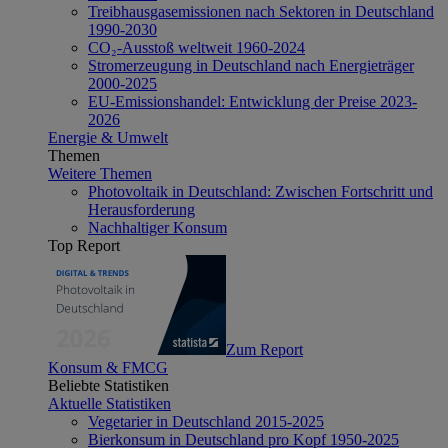
Treibhausgasemissionen nach Sektoren in Deutschland
1990-2030
CO₂-Ausstoß weltweit 1960-2024
Stromerzeugung in Deutschland nach Energieträger
2000-2025
EU-Emissionshandel: Entwicklung der Preise 2023-
2026
Energie & Umwelt
Themen
Weitere Themen
Photovoltaik in Deutschland: Zwischen Fortschritt und
Herausforderung
Nachhaltiger Konsum
Top Report
Zum Report
Konsum & FMCG
Beliebte Statistiken
Aktuelle Statistiken
Vegetarier in Deutschland 2015-2025
Bierkonsum in Deutschland pro Kopf 1950-2025