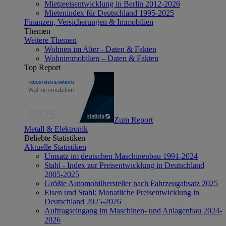
Mietpreisentwicklung in Berlin 2012-2026
Mietenindex für Deutschland 1995-2025
Finanzen, Versicherungen & Immobilien
Themen
Weitere Themen
Wohnen im Alter - Daten & Fakten
Wohnimmobilien – Daten & Fakten
Top Report
Zum Report
Metall & Elektronik
Beliebte Statistiken
Aktuelle Statistiken
Umsatz im deutschen Maschinenbau 1991-2024
Stahl - Index zur Preisentwicklung in Deutschland
2005-2025
Größte Automobilhersteller nach Fahrzeugabsatz 2025
Eisen und Stahl: Monatliche Preisentwicklung in
Deutschland 2025-2026
Auftragseingang im Maschinen- und Anlagenbau 2024-
2026