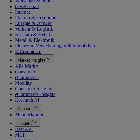
Wirtschaft & Politik
Gesellschaft
Internet
Pharma & Gesundheit
Energie & Umwelt
Verkehr & Logistik
Konsum & FMCG
Metall & Elektronik
Finanzen, Versicherungen & Immobilien
E-Commerce
Market Insights
Alle Märkte
Consumer
eCommerce
Mobility
Consumer Insights
eCommerce Insights
Research AI
Connect
Mehr erfahren
Produkt
Rest API
MCP