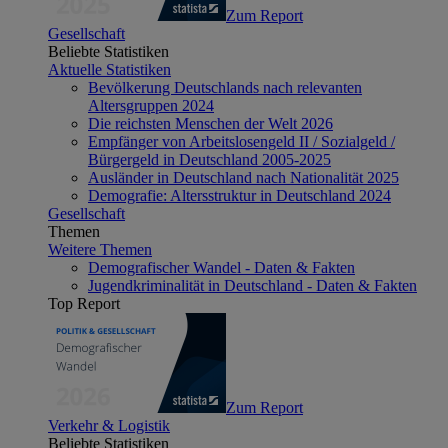
Zum Report
Gesellschaft
Beliebte Statistiken
Aktuelle Statistiken
Bevölkerung Deutschlands nach relevanten
Altersgruppen 2024
Die reichsten Menschen der Welt 2026
Empfänger von Arbeitslosengeld II / Sozialgeld /
Bürgergeld in Deutschland 2005-2025
Ausländer in Deutschland nach Nationalität 2025
Demografie: Altersstruktur in Deutschland 2024
Gesellschaft
Themen
Weitere Themen
Demografischer Wandel - Daten & Fakten
Jugendkriminalität in Deutschland - Daten & Fakten
Top Report
Zum Report
Verkehr & Logistik
Beliebte Statistiken