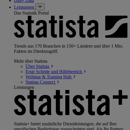
Daily Data
Leistungen
Das Statistik Portal
Trends aus 170 Branchen in 150+ Ländern und über 1 Mio.
Fakten im Direktzugriff.
Mehr über Statista
Über
Statista
Erste Schritte und
Hilfebereich
Webinar & Training
Hub
Statista
Connect
Leistungen
Statista+ bietet zusätzliche Dienstleistungen, die auf Ihre
spezifischen Bedürfnisse zugeschnitten sind. Als Ihr Partner