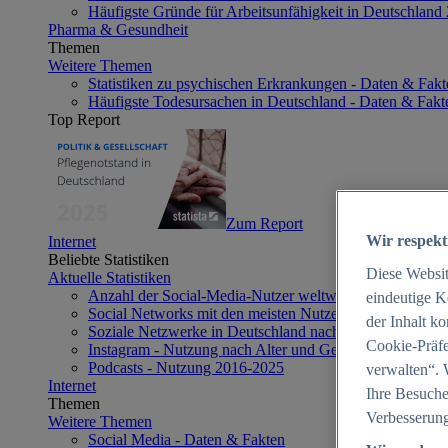
Häufigste Gründe für Arbeitsunfähigkeit in Deutschland
Pharma & Gesundheit
Themen
Weitere Themen
Statistiken zu psychischen Erkrankungen - Daten & Fakt
Häufigste Todesursachen in Deutschland - Daten & Fakt
Top Report
Zum Report
Wir respekt
Internet
Beliebte Statistiken
Diese Websi
Aktuelle Statistiken
Anzahl der Social-Media-Nutzer weltweit 2012-2025
eindeutige K
Social Networks mit den meisten Nutzern weltweit 2025
der Inhalt k
Soziale Netzwerke in Deutschland nach Generationen 2
Cookie-Präfe
Instagram - Nutzung nach Alter und Geschlecht in Deut
Podcasts - Nutzung 2016-2025
verwalten“. 
Internet
Ihre Besuche
Themen
Verbesserung
Weitere Themen
Social Media - Daten & Fakten