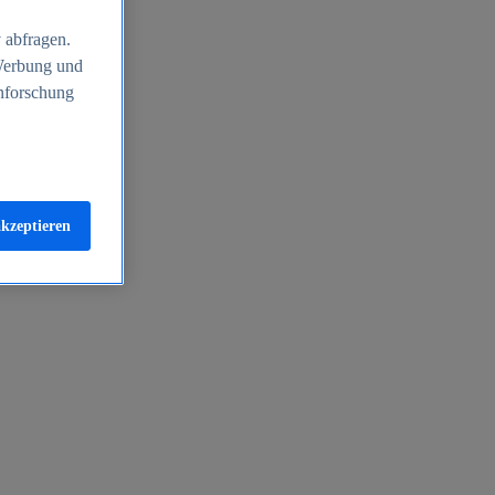
 abfragen.
 Werbung und
nforschung
akzeptieren