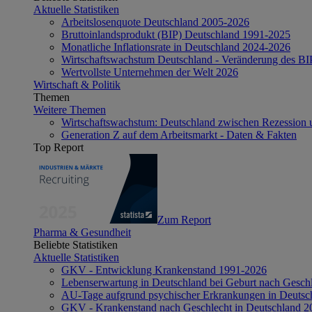
Aktuelle Statistiken
Arbeitslosenquote Deutschland 2005-2026
Bruttoinlandsprodukt (BIP) Deutschland 1991-2025
Monatliche Inflationsrate in Deutschland 2024-2026
Wirtschaftswachstum Deutschland - Veränderung des B
Wertvollste Unternehmen der Welt 2026
Wirtschaft & Politik
Themen
Weitere Themen
Wirtschaftswachstum: Deutschland zwischen Rezession 
Generation Z auf dem Arbeitsmarkt - Daten & Fakten
Top Report
Zum Report
Pharma & Gesundheit
Beliebte Statistiken
Aktuelle Statistiken
GKV - Entwicklung Krankenstand 1991-2026
Lebenserwartung in Deutschland bei Geburt nach Gesch
AU-Tage aufgrund psychischer Erkrankungen in Deutsc
GKV - Krankenstand nach Geschlecht in Deutschland 