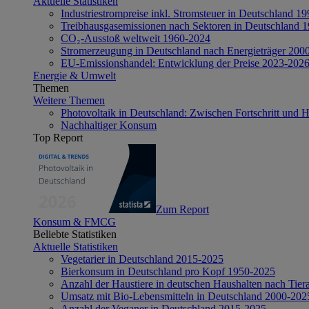
Aktuelle Statistiken
Industriestrompreise inkl. Stromsteuer in Deutschland 1
Treibhausgasemissionen nach Sektoren in Deutschland 
CO₂-Ausstoß weltweit 1960-2024
Stromerzeugung in Deutschland nach Energieträger 200
EU-Emissionshandel: Entwicklung der Preise 2023-202
Energie & Umwelt
Themen
Weitere Themen
Photovoltaik in Deutschland: Zwischen Fortschritt und 
Nachhaltiger Konsum
Top Report
Zum Report
Konsum & FMCG
Beliebte Statistiken
Aktuelle Statistiken
Vegetarier in Deutschland 2015-2025
Bierkonsum in Deutschland pro Kopf 1950-2025
Anzahl der Haustiere in deutschen Haushalten nach Tier
Umsatz mit Bio-Lebensmitteln in Deutschland 2000-202
Anzahl der Veganer in Deutschland 2015-2025