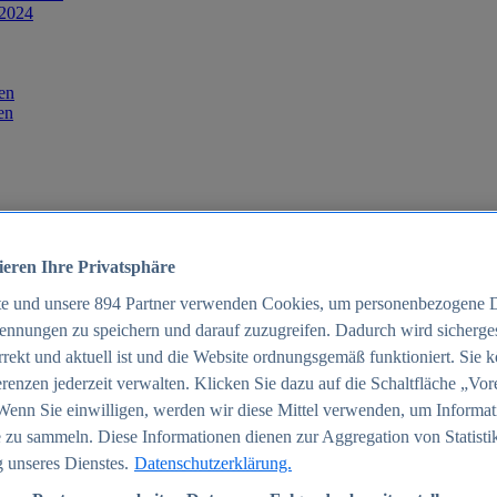
 2024
en
en
ieren Ihre Privatsphäre
te und unsere
894
Partner verwenden Cookies, um personenbezogene 
ennungen zu speichern und darauf zuzugreifen. Dadurch wird sichergest
orrekt und aktuell ist und die Website ordnungsgemäß funktioniert. Sie 
025
renzen jederzeit verwalten. Klicken Sie dazu auf die Schaltfläche „Vor
schland 2025
Wenn Sie einwilligen, werden wir diese Mittel verwenden, um Informat
 zu sammeln. Diese Informationen dienen zur Aggregation von Statisti
 unseres Dienstes.
Datenschutzerklärung.