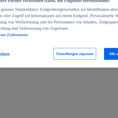
ere Partner verarbeiten Daten, um Folgendes bereitzustellen:
enauer Standortdaten. Endgeräteeigenschaften zur Identifikation aktiv
n oder Zugriff auf Informationen auf einem Endgerät. Personalisierte
sung von Werbeleistung und der Performance von Inhalten, Zielgruppe
cklung und Verbesserung von Angeboten.
tner (Lieferanten)
en 2024
lehnen
Einstellungen anpassen
Alle 
rgeld in Deutschland 2005-2025