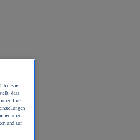
Daten wie
ellt, dass
können Ihre
einstellungen
ionen über
ken und zur