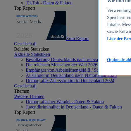
Wir und uns
TikTok - Daten & Fakten
Top Report
Verwendung g
Speichern vo
Inhalte, Mes
sowie Entwi
Zum Report
Liste der Par
Gesellschaft
Beliebte Statistiken
Aktuelle Statistiken
Bevölkerung Deutschlands nach relevanten Altersgrupp
Optionale ab
Die reichsten Menschen der Welt 2026
Empfänger von Arbeitslosengeld II / Sozialgeld / Bürge
Ausländer in Deutschland nach Nationalität 2025
Demografie: Altersstruktur in Deutschland 2024
Gesellschaft
Themen
Weitere Themen
Demografischer Wandel - Daten & Fakten
Jugendkriminalität in Deutschland - Daten & Fakten
Top Report