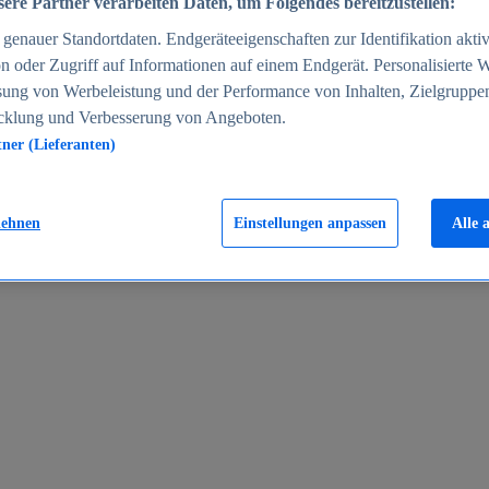
ere Partner verarbeiten Daten, um Folgendes bereitzustellen:
enauer Standortdaten. Endgeräteeigenschaften zur Identifikation aktiv
n oder Zugriff auf Informationen auf einem Endgerät. Personalisierte
sung von Werbeleistung und der Performance von Inhalten, Zielgruppe
cklung und Verbesserung von Angeboten.
tner (Lieferanten)
en 2024
lehnen
Einstellungen anpassen
Alle 
rgeld in Deutschland 2005-2025