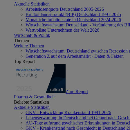
Aktuelle Statistiken
Arbeitslosenquote Deutschland 2005-2026
Bruttoinlandsprodukt (BIP) Deutschland 1991-2025
Monatliche Inflationsrate in Deutschland 2024-2026
Wirtschaftswachstum Deutschland - Veränderung des B
Wertvollste Unternehmen der Welt 2026
Wirtschaft & Politik
Themen
Weitere Themen
Wirtschaftswachstum: Deutschland zwischen Rezession 
Generation Z auf dem Arbeitsmarkt - Daten & Fakten
Top Report
Zum Report
Pharma & Gesundheit
Beliebte Statistiken
Aktuelle Statistiken
GKV - Entwicklung Krankenstand 1991-2026
Lebenserwartung in Deutschland bei Geburt nach Gesch
AU-Tage aufgrund psychischer Erkrankungen in Deutsc
GKV - Krankenstand nach Geschlecht in Deutschland 