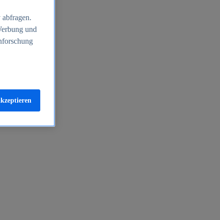
 abfragen.
 Werbung und
nforschung
akzeptieren