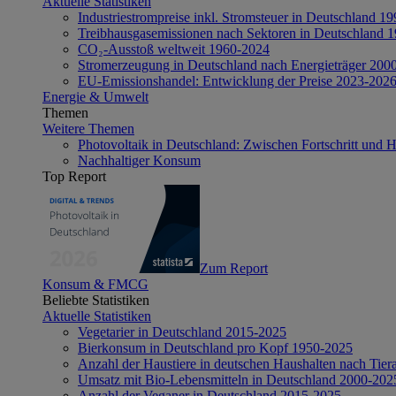
Aktuelle Statistiken
Industriestrompreise inkl. Stromsteuer in Deutschland 1
Treibhausgasemissionen nach Sektoren in Deutschland 
CO₂-Ausstoß weltweit 1960-2024
Stromerzeugung in Deutschland nach Energieträger 200
EU-Emissionshandel: Entwicklung der Preise 2023-202
Energie & Umwelt
Themen
Weitere Themen
Photovoltaik in Deutschland: Zwischen Fortschritt und 
Nachhaltiger Konsum
Top Report
Zum Report
Konsum & FMCG
Beliebte Statistiken
Aktuelle Statistiken
Vegetarier in Deutschland 2015-2025
Bierkonsum in Deutschland pro Kopf 1950-2025
Anzahl der Haustiere in deutschen Haushalten nach Tier
Umsatz mit Bio-Lebensmitteln in Deutschland 2000-202
Anzahl der Veganer in Deutschland 2015-2025