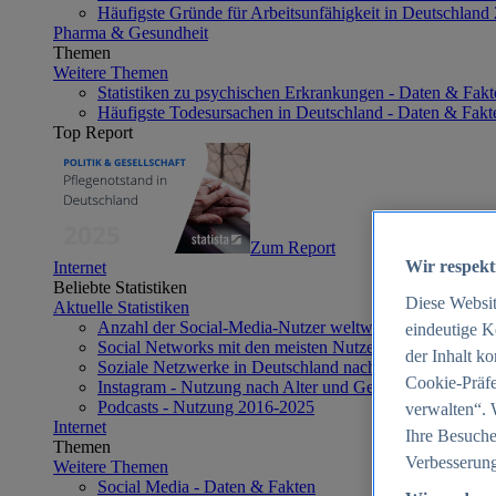
Häufigste Gründe für Arbeitsunfähigkeit in Deutschland
Pharma & Gesundheit
Themen
Weitere Themen
Statistiken zu psychischen Erkrankungen - Daten & Fakt
Häufigste Todesursachen in Deutschland - Daten & Fakt
Top Report
Zum Report
Wir respekt
Internet
Beliebte Statistiken
Diese Websi
Aktuelle Statistiken
Anzahl der Social-Media-Nutzer weltweit 2012-2025
eindeutige K
Social Networks mit den meisten Nutzern weltweit 2025
der Inhalt k
Soziale Netzwerke in Deutschland nach Generationen 2
Cookie-Präfe
Instagram - Nutzung nach Alter und Geschlecht in Deut
Podcasts - Nutzung 2016-2025
verwalten“. 
Internet
Ihre Besuche
Themen
Verbesserung
Weitere Themen
Social Media - Daten & Fakten