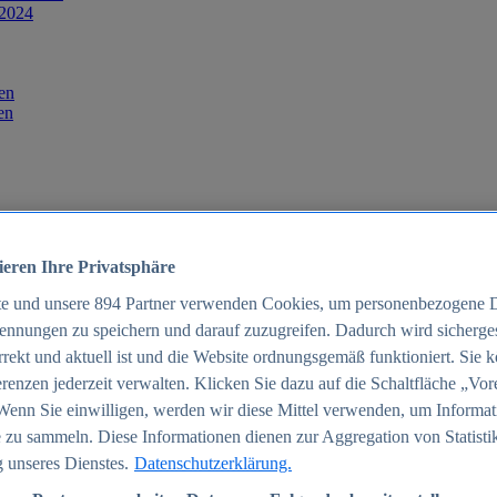
 2024
en
en
ieren Ihre Privatsphäre
te und unsere
894
Partner verwenden Cookies, um personenbezogene 
ennungen zu speichern und darauf zuzugreifen. Dadurch wird sichergest
orrekt und aktuell ist und die Website ordnungsgemäß funktioniert. Sie 
025
renzen jederzeit verwalten. Klicken Sie dazu auf die Schaltfläche „Vor
schland 2025
Wenn Sie einwilligen, werden wir diese Mittel verwenden, um Informat
 zu sammeln. Diese Informationen dienen zur Aggregation von Statisti
 unseres Dienstes.
Datenschutzerklärung.