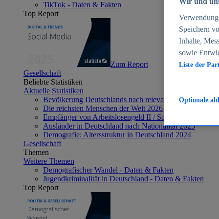
Wir und uns
TikTok - Daten & Fakten
Top Report
Verwendung g
Speichern vo
Inhalte, Mes
sowie Entwi
Zum Report
Liste der Par
Gesellschaft
Beliebte Statistiken
Aktuelle Statistiken
Bevölkerung Deutschlands nach relevanten Altersgrupp
Optionale ab
Die reichsten Menschen der Welt 2026
Empfänger von Arbeitslosengeld II / Sozialgeld / Bürge
Ausländer in Deutschland nach Nationalität 2025
Demografie: Altersstruktur in Deutschland 2024
Gesellschaft
Themen
Weitere Themen
Demografischer Wandel - Daten & Fakten
Jugendkriminalität in Deutschland - Daten & Fakten
Top Report