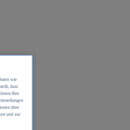
Daten wie
ellt, dass
können Ihre
einstellungen
ionen über
ken und zur