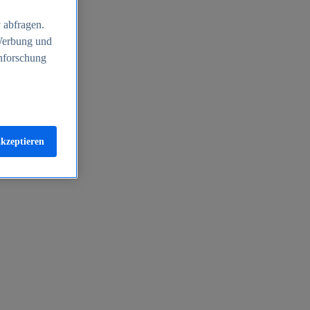
 abfragen.
 Werbung und
nforschung
akzeptieren