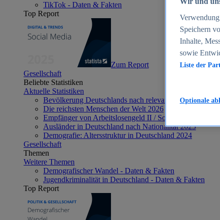
Wir und uns
TikTok - Daten & Fakten
Top Report
Verwendung g
Speichern vo
Inhalte, Mes
sowie Entwi
Zum Report
Liste der Par
Gesellschaft
Beliebte Statistiken
Aktuelle Statistiken
Bevölkerung Deutschlands nach relevanten Altersgrupp
Optionale ab
Die reichsten Menschen der Welt 2026
Empfänger von Arbeitslosengeld II / Sozialgeld / Bürge
Ausländer in Deutschland nach Nationalität 2025
Demografie: Altersstruktur in Deutschland 2024
Gesellschaft
Themen
Weitere Themen
Demografischer Wandel - Daten & Fakten
Jugendkriminalität in Deutschland - Daten & Fakten
Top Report