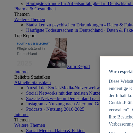
Häufigste Gründe für Arbeitsunfähigkeit in Deutschland
Pharma & Gesundheit
Themen
Weitere Themen
Statistiken zu psychischen Erkrankungen - Daten & Fakt
Häufigste Todesursachen in Deutschland - Daten & Fakt
Top Report
Zum Report
Wir respekt
Internet
Beliebte Statistiken
Diese Websi
Aktuelle Statistiken
Anzahl der Social-Media-Nutzer weltweit 2012-2025
eindeutige K
Social Networks mit den meisten Nutzern weltweit 2025
der Inhalt k
Soziale Netzwerke in Deutschland nach Generationen 2
Cookie-Präfe
Instagram - Nutzung nach Alter und Geschlecht in Deut
Podcasts - Nutzung 2016-2025
verwalten“. 
Internet
Ihre Besuche
Themen
Verbesserung
Weitere Themen
Social Media - Daten & Fakten