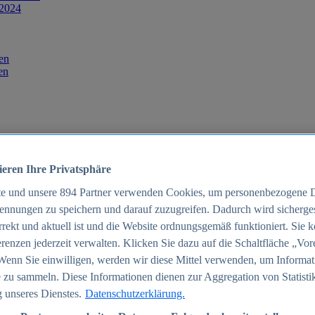
 2024
en
en
ieren Ihre Privatsphäre
te und unsere
894
Partner verwenden Cookies, um personenbezogene 
ennungen zu speichern und darauf zuzugreifen. Dadurch wird sichergest
orrekt und aktuell ist und die Website ordnungsgemäß funktioniert. Sie 
025
renzen jederzeit verwalten. Klicken Sie dazu auf die Schaltfläche „Vor
schland 2025
Wenn Sie einwilligen, werden wir diese Mittel verwenden, um Informat
 zu sammeln. Diese Informationen dienen zur Aggregation von Statisti
 unseres Dienstes.
Datenschutzerklärung.