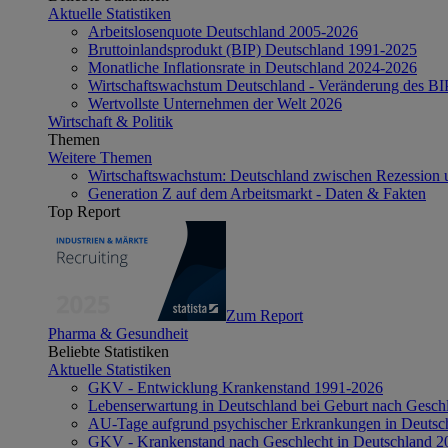
Aktuelle Statistiken
Arbeitslosenquote Deutschland 2005-2026
Bruttoinlandsprodukt (BIP) Deutschland 1991-2025
Monatliche Inflationsrate in Deutschland 2024-2026
Wirtschaftswachstum Deutschland - Veränderung des B
Wertvollste Unternehmen der Welt 2026
Wirtschaft & Politik
Themen
Weitere Themen
Wirtschaftswachstum: Deutschland zwischen Rezession 
Generation Z auf dem Arbeitsmarkt - Daten & Fakten
Top Report
Zum Report
Pharma & Gesundheit
Beliebte Statistiken
Aktuelle Statistiken
GKV - Entwicklung Krankenstand 1991-2026
Lebenserwartung in Deutschland bei Geburt nach Gesch
AU-Tage aufgrund psychischer Erkrankungen in Deutsc
GKV - Krankenstand nach Geschlecht in Deutschland 