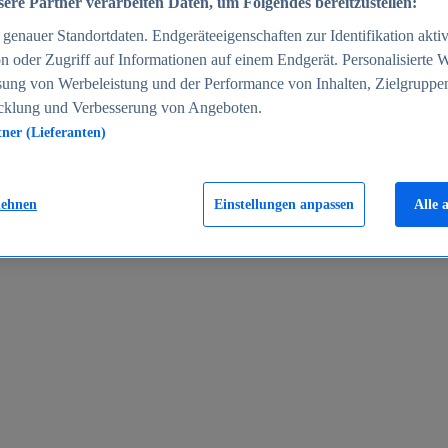
ere Partner verarbeiten Daten, um Folgendes bereitzustellen:
enauer Standortdaten. Endgeräteeigenschaften zur Identifikation aktiv
n oder Zugriff auf Informationen auf einem Endgerät. Personalisierte
sung von Werbeleistung und der Performance von Inhalten, Zielgruppe
cklung und Verbesserung von Angeboten.
tner (Lieferanten)
en 2024
lehnen
Einstellungen anpassen
Alle 
rgeld in Deutschland 2005-2025