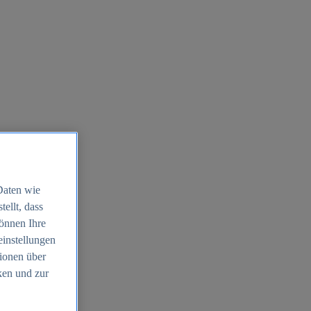
Daten wie
ellt, dass
können Ihre
einstellungen
ionen über
ken und zur