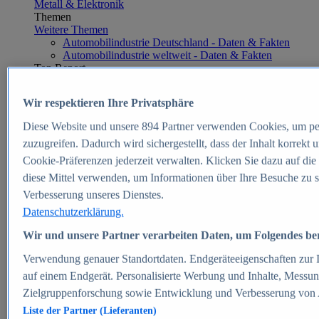
Metall & Elektronik
Themen
Weitere Themen
Automobilindustrie Deutschland - Daten & Fakten
Automobilindustrie weltweit - Daten & Fakten
Top Report
Wir respektieren Ihre Privatsphäre
Diese Website und unsere
894
Partner verwenden Cookies, um pe
Zum Report
zuzugreifen. Dadurch wird sichergestellt, dass der Inhalt korrekt
E-commerce
Cookie-Präferenzen jederzeit verwalten. Klicken Sie dazu auf die
Beliebte Statistiken
diese Mittel verwenden, um Informationen über Ihre Besuche zu s
Aktuelle Statistiken
E-Commerce - Entwicklung des Umsatzes in
Verbesserung unseres Dienstes.
Deutschland 1999-2025
Datenschutzerklärung.
Umsatz von Amazon in Deutschland und weltweit
2010-2025
Wir und unsere Partner verarbeiten Daten, um Folgendes bere
B2C-E-Commerce: Top-50 Online Shops in
Deutschland 2024
Verwendung genauer Standortdaten. Endgeräteeigenschaften zur Id
Marktanteile von Online-Zahlungsverfahren in
auf einem Endgerät. Personalisierte Werbung und Inhalte, Messu
Deutschland 2024
Zielgruppenforschung sowie Entwicklung und Verbesserung von
Umsatzstarke Warengruppen im Online-Handel in
Deutschland 2023-2025
Liste der Partner (Lieferanten)