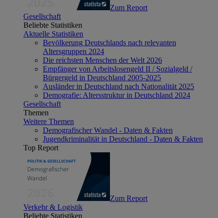
Zum Report
Gesellschaft
Beliebte Statistiken
Aktuelle Statistiken
Bevölkerung Deutschlands nach relevanten
Altersgruppen 2024
Die reichsten Menschen der Welt 2026
Empfänger von Arbeitslosengeld II / Sozialgeld /
Bürgergeld in Deutschland 2005-2025
Ausländer in Deutschland nach Nationalität 2025
Demografie: Altersstruktur in Deutschland 2024
Gesellschaft
Themen
Weitere Themen
Demografischer Wandel - Daten & Fakten
Jugendkriminalität in Deutschland - Daten & Fakten
Top Report
Zum Report
Verkehr & Logistik
Beliebte Statistiken