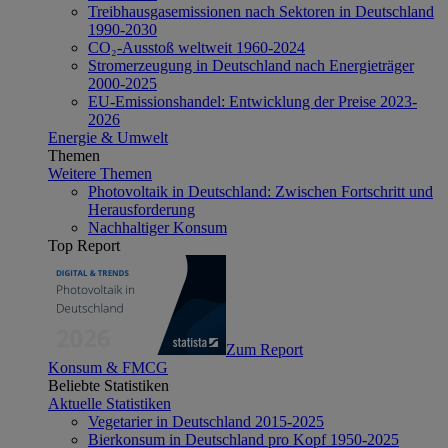
Treibhausgasemissionen nach Sektoren in Deutschland
1990-2030
CO₂-Ausstoß weltweit 1960-2024
Stromerzeugung in Deutschland nach Energieträger
2000-2025
EU-Emissionshandel: Entwicklung der Preise 2023-
2026
Energie & Umwelt
Themen
Weitere Themen
Photovoltaik in Deutschland: Zwischen Fortschritt und
Herausforderung
Nachhaltiger Konsum
Top Report
Zum Report
Konsum & FMCG
Beliebte Statistiken
Aktuelle Statistiken
Vegetarier in Deutschland 2015-2025
Bierkonsum in Deutschland pro Kopf 1950-2025