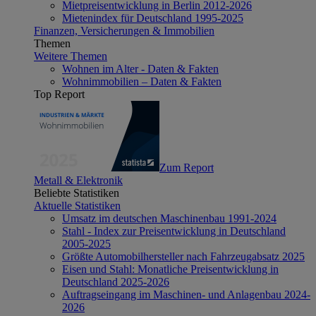
Mietpreisentwicklung in Berlin 2012-2026
Mietenindex für Deutschland 1995-2025
Finanzen, Versicherungen & Immobilien
Themen
Weitere Themen
Wohnen im Alter - Daten & Fakten
Wohnimmobilien – Daten & Fakten
Top Report
Zum Report
Metall & Elektronik
Beliebte Statistiken
Aktuelle Statistiken
Umsatz im deutschen Maschinenbau 1991-2024
Stahl - Index zur Preisentwicklung in Deutschland
2005-2025
Größte Automobilhersteller nach Fahrzeugabsatz 2025
Eisen und Stahl: Monatliche Preisentwicklung in
Deutschland 2025-2026
Auftragseingang im Maschinen- und Anlagenbau 2024-
2026