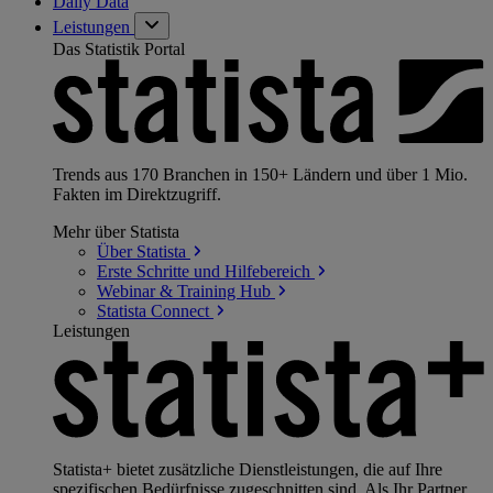
Daily Data
Leistungen
Das Statistik Portal
Trends aus 170 Branchen in 150+ Ländern und über 1 Mio.
Fakten im Direktzugriff.
Mehr über Statista
Über
Statista
Erste Schritte und
Hilfebereich
Webinar & Training
Hub
Statista
Connect
Leistungen
Statista+ bietet zusätzliche Dienstleistungen, die auf Ihre
spezifischen Bedürfnisse zugeschnitten sind. Als Ihr Partner