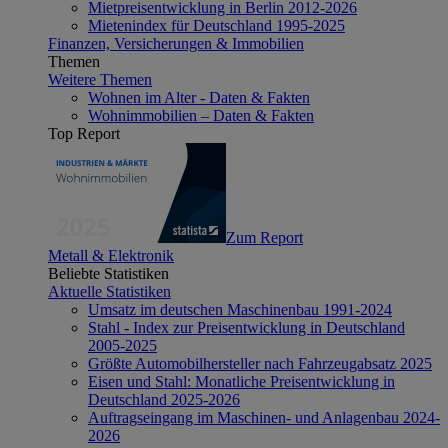
Mietpreisentwicklung in Berlin 2012-2026
Mietenindex für Deutschland 1995-2025
Finanzen, Versicherungen & Immobilien
Themen
Weitere Themen
Wohnen im Alter - Daten & Fakten
Wohnimmobilien – Daten & Fakten
Top Report
Zum Report
Metall & Elektronik
Beliebte Statistiken
Aktuelle Statistiken
Umsatz im deutschen Maschinenbau 1991-2024
Stahl - Index zur Preisentwicklung in Deutschland
2005-2025
Größte Automobilhersteller nach Fahrzeugabsatz 2025
Eisen und Stahl: Monatliche Preisentwicklung in
Deutschland 2025-2026
Auftragseingang im Maschinen- und Anlagenbau 2024-
2026