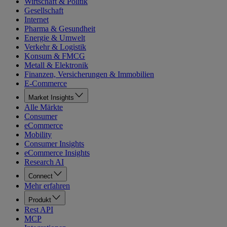
Wirtschaft & Politik
Gesellschaft
Internet
Pharma & Gesundheit
Energie & Umwelt
Verkehr & Logistik
Konsum & FMCG
Metall & Elektronik
Finanzen, Versicherungen & Immobilien
E-Commerce
Market Insights
Alle Märkte
Consumer
eCommerce
Mobility
Consumer Insights
eCommerce Insights
Research AI
Connect
Mehr erfahren
Produkt
Rest API
MCP