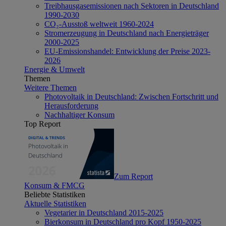
Treibhausgasemissionen nach Sektoren in Deutschland
1990-2030
CO₂-Ausstoß weltweit 1960-2024
Stromerzeugung in Deutschland nach Energieträger
2000-2025
EU-Emissionshandel: Entwicklung der Preise 2023-
2026
Energie & Umwelt
Themen
Weitere Themen
Photovoltaik in Deutschland: Zwischen Fortschritt und
Herausforderung
Nachhaltiger Konsum
Top Report
Zum Report
Konsum & FMCG
Beliebte Statistiken
Aktuelle Statistiken
Vegetarier in Deutschland 2015-2025
Bierkonsum in Deutschland pro Kopf 1950-2025