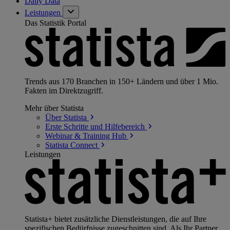
Daily Data
Leistungen
Das Statistik Portal
Trends aus 170 Branchen in 150+ Ländern und über 1 Mio.
Fakten im Direktzugriff.
Mehr über Statista
Über
Statista
Erste Schritte und
Hilfebereich
Webinar & Training
Hub
Statista
Connect
Leistungen
Statista+ bietet zusätzliche Dienstleistungen, die auf Ihre
spezifischen Bedürfnisse zugeschnitten sind. Als Ihr Partner