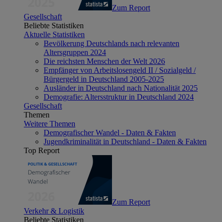
Zum Report
Gesellschaft
Beliebte Statistiken
Aktuelle Statistiken
Bevölkerung Deutschlands nach relevanten
Altersgruppen 2024
Die reichsten Menschen der Welt 2026
Empfänger von Arbeitslosengeld II / Sozialgeld /
Bürgergeld in Deutschland 2005-2025
Ausländer in Deutschland nach Nationalität 2025
Demografie: Altersstruktur in Deutschland 2024
Gesellschaft
Themen
Weitere Themen
Demografischer Wandel - Daten & Fakten
Jugendkriminalität in Deutschland - Daten & Fakten
Top Report
Zum Report
Verkehr & Logistik
Beliebte Statistiken