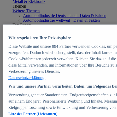
Metall & Elektronik
Themen
Weitere Themen
Automobilindustrie Deutschland - Daten & Fakten
Automobilindustrie weltweit - Daten & Fakten
Top Report
Wir respektieren Ihre Privatsphäre
Diese Website und unsere
894
Partner verwenden Cookies, um pe
Zum Report
zuzugreifen. Dadurch wird sichergestellt, dass der Inhalt korrekt
E-commerce
Cookie-Präferenzen jederzeit verwalten. Klicken Sie dazu auf die
Beliebte Statistiken
diese Mittel verwenden, um Informationen über Ihre Besuche zu s
Aktuelle Statistiken
E-Commerce - Entwicklung des Umsatzes in
Verbesserung unseres Dienstes.
Deutschland 1999-2025
Datenschutzerklärung.
Umsatz von Amazon in Deutschland und weltweit
2010-2025
Wir und unsere Partner verarbeiten Daten, um Folgendes bere
B2C-E-Commerce: Top-50 Online Shops in
Deutschland 2024
Verwendung genauer Standortdaten. Endgeräteeigenschaften zur Id
Marktanteile von Online-Zahlungsverfahren in
auf einem Endgerät. Personalisierte Werbung und Inhalte, Messu
Deutschland 2024
Zielgruppenforschung sowie Entwicklung und Verbesserung von
Umsatzstarke Warengruppen im Online-Handel in
Deutschland 2023-2025
Liste der Partner (Lieferanten)