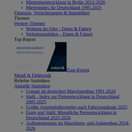
Mietpreisentwicklung in Berlin 2012-2026
Mietenindex für Deutschland 1995-2025
Finanzen, Versicherungen & Immobilien
Themen
Weitere Themen
Wohnen im Alter - Daten & Fakten
Wohnimmobilien – Daten & Fakten
Top Report
Zum Report
Metall & Elektronik
Beliebte Statistiken
Aktuelle Statistiken
Umsatz im deutschen Maschinenbau 1991-2024
Stahl - Index zur Preisentwicklung in Deutschland
2005-2025
Größte Automobilhersteller nach Fahrzeugabsatz 2025
Eisen und Stahl: Monatliche Preisentwicklung in
Deutschland 2025-2026
Auftragseingang im Maschinen- und Anlagenbau 2024-
2026