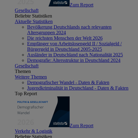
Zum Report
Gesellschaft
Beliebte Statistiken
Aktuelle Statistiken
Bevölkerung Deutschlands nach relevanten
Altersgruppen 2024
Die reichsten Menschen der Welt 2026
Empfänger von Arbeitslosengeld II / Sozialgeld /
Bürgergeld in Deutschland 2005-2025
Ausländer in Deutschland nach Nationalität 2025
Demografie: Altersstruktur in Deutschland 2024
Gesellschaft
Themen
Weitere Themen
Demografischer Wandel - Daten & Fakten
Jugendkriminalität in Deutschland - Daten & Fakten
Top Report
Zum Report
Verkehr & Logistik
Beliebte Statistiken