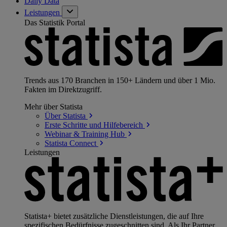
Daily Data
Leistungen
Das Statistik Portal
Trends aus 170 Branchen in 150+ Ländern und über 1 Mio.
Fakten im Direktzugriff.
Mehr über Statista
Über
Statista
Erste Schritte und
Hilfebereich
Webinar & Training
Hub
Statista
Connect
Leistungen
Statista+ bietet zusätzliche Dienstleistungen, die auf Ihre
spezifischen Bedürfnisse zugeschnitten sind. Als Ihr Partner