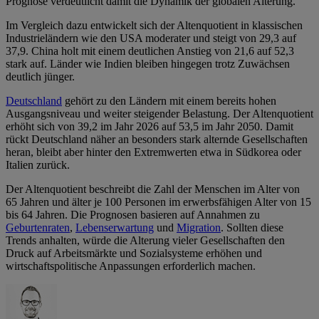
Prognose verdeutlicht damit die Dynamik der globalen Alterung.
Im Vergleich dazu entwickelt sich der Altenquotient in klassischen
Industrieländern wie den USA moderater und steigt von 29,3 auf
37,9. China holt mit einem deutlichen Anstieg von 21,6 auf 52,3
stark auf. Länder wie Indien bleiben hingegen trotz Zuwächsen
deutlich jünger.
Deutschland
gehört zu den Ländern mit einem bereits hohen
Ausgangsniveau und weiter steigender Belastung. Der Altenquotient
erhöht sich von 39,2 im Jahr 2026 auf 53,5 im Jahr 2050. Damit
rückt Deutschland näher an besonders stark alternde Gesellschaften
heran, bleibt aber hinter den Extremwerten etwa in Südkorea oder
Italien zurück.
Der Altenquotient beschreibt die Zahl der Menschen im Alter von
65 Jahren und älter je 100 Personen im erwerbsfähigen Alter von 15
bis 64 Jahren. Die Prognosen basieren auf Annahmen zu
Geburtenraten
,
Lebenserwartung
und
Migration
. Sollten diese
Trends anhalten, würde die Alterung vieler Gesellschaften den
Druck auf Arbeitsmärkte und Sozialsysteme erhöhen und
wirtschaftspolitische Anpassungen erforderlich machen.