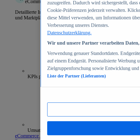
eCommerce Insights
zuzugreifen. Dadurch wird sichergestellt, dass 
Cookie-Präferenzen jederzeit verwalten. Klick
Detaillierte Informationen zu mehr als 39.000 Online-Shops
und Marktplätzen
diese Mittel verwenden, um Informationen über
Verbesserung unseres Dienstes.
Datenschutzerklärung.
Wir und unsere Partner verarbeiten Daten, 
Verwendung genauer Standortdaten. Endgeräteei
auf einem Endgerät. Personalisierte Werbung 
Zielgruppenforschung sowie Entwicklung und
70+
KPIs pro Shop
Liste der Partner (Lieferanten)
Umsatzanalysen und -prognosen
eCommerce Insights entdecken