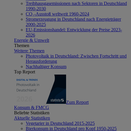
Treibhausgasemissionen nach Sektoren in Deutschland
1990-2030
CO₂-Ausstoß weltweit 1960-2024
Stromerzeugung in Deutschland nach Energieträger
2000-2025
EU-Emissionshandel: Entwicklung der Preise 2023-
2026
Energie & Umwelt
Themen
Weitere Themen
Photovoltaik in Deutschland: Zwischen Fortschritt und
Herausforderung
Nachhaltiger Konsum
Top Report
Zum Report
Konsum & FMCG
Beliebte Statistiken
Aktuelle Statistiken
Vegetarier in Deutschland 2015-2025
Bierkonsum in Deutschland pro Kopf 1950-2025