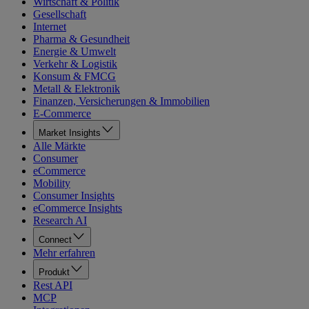
Wirtschaft & Politik
Gesellschaft
Internet
Pharma & Gesundheit
Energie & Umwelt
Verkehr & Logistik
Konsum & FMCG
Metall & Elektronik
Finanzen, Versicherungen & Immobilien
E-Commerce
Market Insights
Alle Märkte
Consumer
eCommerce
Mobility
Consumer Insights
eCommerce Insights
Research AI
Connect
Mehr erfahren
Produkt
Rest API
MCP