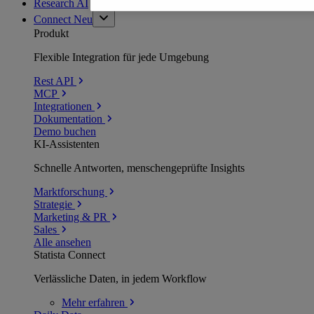
Research AI
Connect
Neu
Produkt
Flexible Integration für jede Umgebung
Rest API
MCP
Integrationen
Dokumentation
Demo buchen
KI-Assistenten
Schnelle Antworten, menschengeprüfte Insights
Marktforschung
Strategie
Marketing & PR
Sales
Alle ansehen
Statista Connect
Verlässliche Daten, in jedem Workflow
Mehr
erfahren