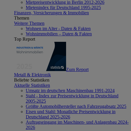
Mietpreisentwicklung in Berlin 2012-2026
Mietenindex für Deutschland 1995-2025
Finanzen, Versicherungen & Immobilien
Themen
Weitere Themen
Wohnen im Alter - Daten & Fakten
Wohnimmobilien – Daten & Fakten
Top Report
Zum Report
Metall & Elektronik
Beliebte Statistiken
Aktuelle Statistiken
Umsatz im deutschen Maschinenbau 1991-2024
Stahl - Index zur Preisentwicklung in Deutschland
2005-2025
Größte Automobilhersteller nach Fahrzeugabsatz 2025
Eisen und Stahl: Monatliche Preisentwicklung in
Deutschland 2025-2026
Auftragseingang im Maschinen- und Anlagenbau 2024-
2026