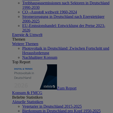
Treibhausgasemissionen nach Sektoren in Deutschland
1990-2030
CO₂-Ausstoß weltweit 1960-2024
Stromerzeugung in Deutschland nach Energieträger
2000-2025
EU-Emissionshandel: Entwicklung der Preise 2023-
2026
Energie & Umwelt
Themen
Weitere Themen
Photovoltaik in Deutschland: Zwischen Fortschritt und
Herausforderung
Nachhaltiger Konsum
Top Report
Zum Report
Konsum & FMCG
Beliebte Statistiken
Aktuelle Statistiken
Vegetarier in Deutschland 2015-2025
Bierkonsum in Deutschland pro Kopf 1950-2025