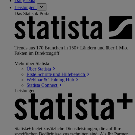
Daily Data
Leistungen
Das Statistik Portal
Trends aus 170 Branchen in 150+ Ländern und über 1 Mio.
Fakten im Direktzugriff.
Mehr über Statista
Über
Statista
Erste Schritte und
Hilfebereich
Webinar & Training
Hub
Statista
Connect
Leistungen
Statista+ bietet zusätzliche Dienstleistungen, die auf Ihre
spezifischen Bedürfnisse zugeschnitten sind. Als Ihr Partner