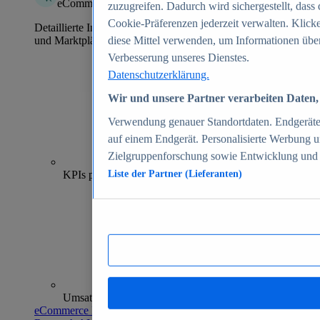
eCommerce Insights
zuzugreifen. Dadurch wird sichergestellt, dass 
Cookie-Präferenzen jederzeit verwalten. Klick
Detaillierte Informationen zu mehr als 39.000 Online-Shops
und Marktplätzen
diese Mittel verwenden, um Informationen über
Verbesserung unseres Dienstes.
Datenschutzerklärung.
Wir und unsere Partner verarbeiten Daten, 
Verwendung genauer Standortdaten. Endgeräteei
auf einem Endgerät. Personalisierte Werbung 
Zielgruppenforschung sowie Entwicklung und
70+
KPIs pro Shop
Liste der Partner (Lieferanten)
Umsatzanalysen und -prognosen
eCommerce Insights entdecken