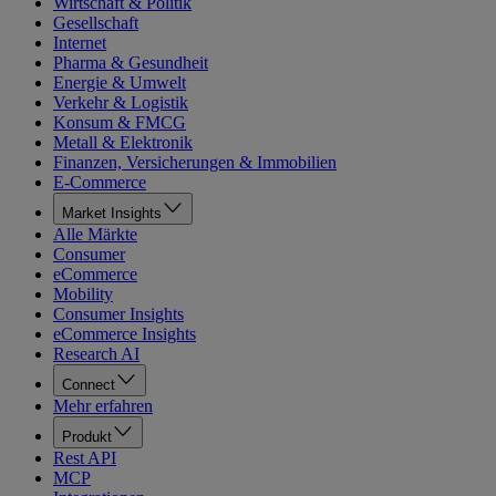
Wirtschaft & Politik
Gesellschaft
Internet
Pharma & Gesundheit
Energie & Umwelt
Verkehr & Logistik
Konsum & FMCG
Metall & Elektronik
Finanzen, Versicherungen & Immobilien
E-Commerce
Market Insights
Alle Märkte
Consumer
eCommerce
Mobility
Consumer Insights
eCommerce Insights
Research AI
Connect
Mehr erfahren
Produkt
Rest API
MCP