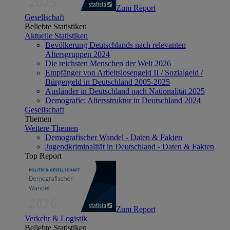
Zum Report
Gesellschaft
Beliebte Statistiken
Aktuelle Statistiken
Bevölkerung Deutschlands nach relevanten
Altersgruppen 2024
Die reichsten Menschen der Welt 2026
Empfänger von Arbeitslosengeld II / Sozialgeld /
Bürgergeld in Deutschland 2005-2025
Ausländer in Deutschland nach Nationalität 2025
Demografie: Altersstruktur in Deutschland 2024
Gesellschaft
Themen
Weitere Themen
Demografischer Wandel - Daten & Fakten
Jugendkriminalität in Deutschland - Daten & Fakten
Top Report
Zum Report
Verkehr & Logistik
Beliebte Statistiken