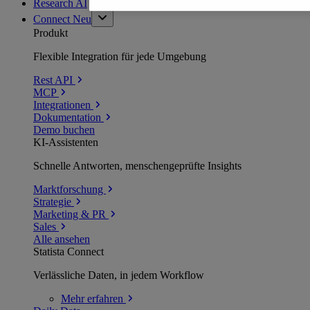
Research AI
Connect
Neu
Produkt
Flexible Integration für jede Umgebung
Rest API
MCP
Integrationen
Dokumentation
Demo buchen
KI-Assistenten
Schnelle Antworten, menschengeprüfte Insights
Marktforschung
Strategie
Marketing & PR
Sales
Alle ansehen
Statista Connect
Verlässliche Daten, in jedem Workflow
Mehr
erfahren