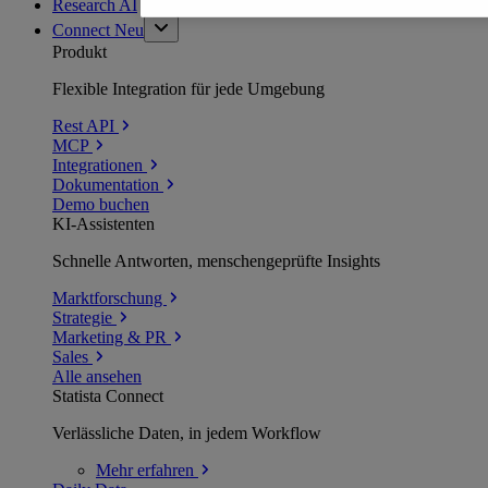
Research AI
Connect
Neu
Produkt
Flexible Integration für jede Umgebung
Rest API
MCP
Integrationen
Dokumentation
Demo buchen
KI-Assistenten
Schnelle Antworten, menschengeprüfte Insights
Marktforschung
Strategie
Marketing & PR
Sales
Alle ansehen
Statista Connect
Verlässliche Daten, in jedem Workflow
Mehr
erfahren