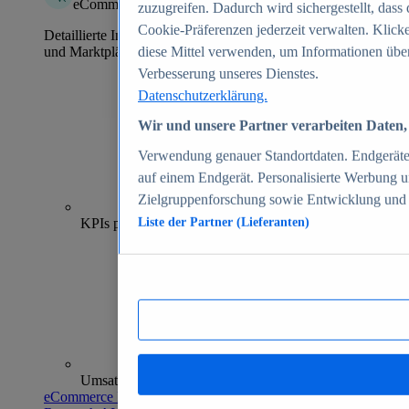
eCommerce Insights
zuzugreifen. Dadurch wird sichergestellt, dass 
Cookie-Präferenzen jederzeit verwalten. Klick
Detaillierte Informationen zu mehr als 39.000 Online-Shops
und Marktplätzen
diese Mittel verwenden, um Informationen über
Verbesserung unseres Dienstes.
Datenschutzerklärung.
Wir und unsere Partner verarbeiten Daten, 
Verwendung genauer Standortdaten. Endgeräteei
auf einem Endgerät. Personalisierte Werbung 
Zielgruppenforschung sowie Entwicklung und
70+
KPIs pro Shop
Liste der Partner (Lieferanten)
Umsatzanalysen und -prognosen
eCommerce Insights entdecken