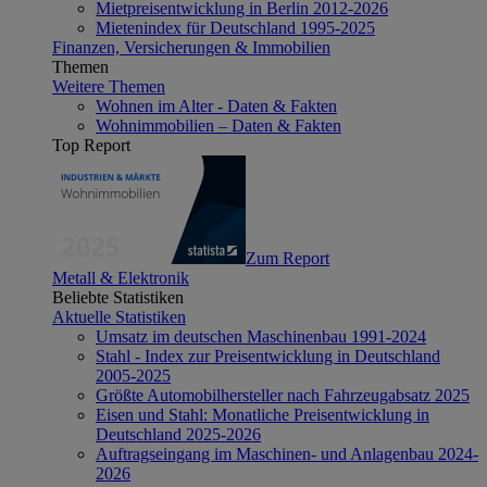
Mietpreisentwicklung in Berlin 2012-2026
Mietenindex für Deutschland 1995-2025
Finanzen, Versicherungen & Immobilien
Themen
Weitere Themen
Wohnen im Alter - Daten & Fakten
Wohnimmobilien – Daten & Fakten
Top Report
Zum Report
Metall & Elektronik
Beliebte Statistiken
Aktuelle Statistiken
Umsatz im deutschen Maschinenbau 1991-2024
Stahl - Index zur Preisentwicklung in Deutschland
2005-2025
Größte Automobilhersteller nach Fahrzeugabsatz 2025
Eisen und Stahl: Monatliche Preisentwicklung in
Deutschland 2025-2026
Auftragseingang im Maschinen- und Anlagenbau 2024-
2026