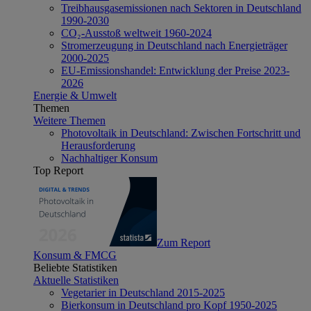
Treibhausgasemissionen nach Sektoren in Deutschland
1990-2030
CO₂-Ausstoß weltweit 1960-2024
Stromerzeugung in Deutschland nach Energieträger
2000-2025
EU-Emissionshandel: Entwicklung der Preise 2023-
2026
Energie & Umwelt
Themen
Weitere Themen
Photovoltaik in Deutschland: Zwischen Fortschritt und
Herausforderung
Nachhaltiger Konsum
Top Report
Zum Report
Konsum & FMCG
Beliebte Statistiken
Aktuelle Statistiken
Vegetarier in Deutschland 2015-2025
Bierkonsum in Deutschland pro Kopf 1950-2025