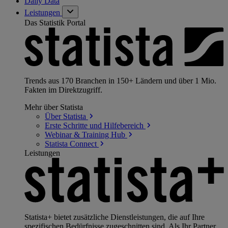
Daily Data
Leistungen
Das Statistik Portal
Trends aus 170 Branchen in 150+ Ländern und über 1 Mio.
Fakten im Direktzugriff.
Mehr über Statista
Über
Statista
Erste Schritte und
Hilfebereich
Webinar & Training
Hub
Statista
Connect
Leistungen
Statista+ bietet zusätzliche Dienstleistungen, die auf Ihre
spezifischen Bedürfnisse zugeschnitten sind. Als Ihr Partner