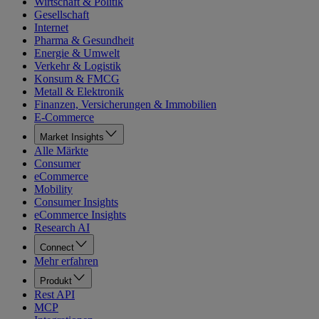
Wirtschaft & Politik
Gesellschaft
Internet
Pharma & Gesundheit
Energie & Umwelt
Verkehr & Logistik
Konsum & FMCG
Metall & Elektronik
Finanzen, Versicherungen & Immobilien
E-Commerce
Market Insights
Alle Märkte
Consumer
eCommerce
Mobility
Consumer Insights
eCommerce Insights
Research AI
Connect
Mehr erfahren
Produkt
Rest API
MCP