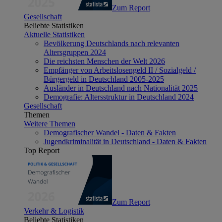
Zum Report
Gesellschaft
Beliebte Statistiken
Aktuelle Statistiken
Bevölkerung Deutschlands nach relevanten
Altersgruppen 2024
Die reichsten Menschen der Welt 2026
Empfänger von Arbeitslosengeld II / Sozialgeld /
Bürgergeld in Deutschland 2005-2025
Ausländer in Deutschland nach Nationalität 2025
Demografie: Altersstruktur in Deutschland 2024
Gesellschaft
Themen
Weitere Themen
Demografischer Wandel - Daten & Fakten
Jugendkriminalität in Deutschland - Daten & Fakten
Top Report
Zum Report
Verkehr & Logistik
Beliebte Statistiken