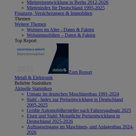
Mietpreisentwicklung in Berlin 2012-2026
Mietenindex für Deutschland 1995-2025
Finanzen, Versicherungen & Immobilien
Themen
Weitere Themen
Wohnen im Alter - Daten & Fakten
Wohnimmobilien – Daten & Fakten
Top Report
Zum Report
Metall & Elektronik
Beliebte Statistiken
Aktuelle Statistiken
Umsatz im deutschen Maschinenbau 1991-2024
Stahl - Index zur Preisentwicklung in Deutschland
2005-2025
Größte Automobilhersteller nach Fahrzeugabsatz 2025
Eisen und Stahl: Monatliche Preisentwicklung in
Deutschland 2025-2026
Auftragseingang im Maschinen- und Anlagenbau 2024-
2026