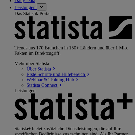
Daily Data
Leistungen
Das Statistik Portal
Trends aus 170 Branchen in 150+ Ländern und über 1 Mio.
Fakten im Direktzugriff.
Mehr über Statista
Über
Statista
Erste Schritte und
Hilfebereich
Webinar & Training
Hub
Statista
Connect
Leistungen
Statista+ bietet zusätzliche Dienstleistungen, die auf Ihre
spezifischen Bedürfnisse zugeschnitten sind. Als Ihr Partner