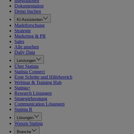
Integrationen
Dokumentation
Demo buchen
KI-Assistenten
Marktforschung
Strategie
Marketing & PR
Sales
Alle ansehen
Daily Data
Leistungen
Über Statista
Statista Connect
Erste Schritte und Hilfebereich
Webinar & Training Hub
Statista+
Research Lösungen
Strategieberatung
Communication Lösungen
Statista R
Lösungen
Warum Statista
Branche