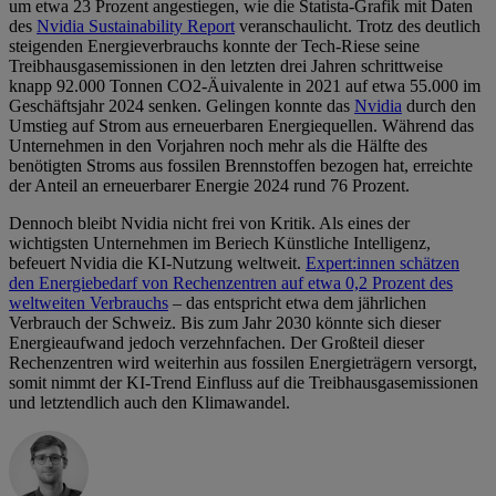
um etwa 23 Prozent angestiegen, wie die Statista-Grafik mit Daten
des
Nvidia Sustainability Report
veranschaulicht. Trotz des deutlich
steigenden Energieverbrauchs konnte der Tech-Riese seine
Treibhausgasemissionen in den letzten drei Jahren schrittweise
knapp 92.000 Tonnen CO2-Äuivalente in 2021 auf etwa 55.000 im
Geschäftsjahr 2024 senken. Gelingen konnte das
Nvidia
durch den
Umstieg auf Strom aus erneuerbaren Energiequellen. Während das
Unternehmen in den Vorjahren noch mehr als die Hälfte des
benötigten Stroms aus fossilen Brennstoffen bezogen hat, erreichte
der Anteil an erneuerbarer Energie 2024 rund 76 Prozent.
Dennoch bleibt Nvidia nicht frei von Kritik. Als eines der
wichtigsten Unternehmen im Beriech Künstliche Intelligenz,
befeuert Nvidia die KI-Nutzung weltweit.
Expert:innen schätzen
den Energiebedarf von Rechenzentren auf etwa 0,2 Prozent des
weltweiten Verbrauchs
– das entspricht etwa dem jährlichen
Verbrauch der Schweiz. Bis zum Jahr 2030 könnte sich dieser
Energieaufwand jedoch verzehnfachen. Der Großteil dieser
Rechenzentren wird weiterhin aus fossilen Energieträgern versorgt,
somit nimmt der KI-Trend Einfluss auf die Treibhausgasemissionen
und letztendlich auch den Klimawandel.