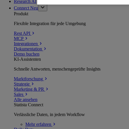
Research AI
Connect
Neu
Produkt
Flexible Integration für jede Umgebung
Rest API
MCP
Integrationen
Dokumentation
Demo buchen
KI-Assistenten
Schnelle Antworten, menschengeprüfte Insights
Marktforschung
Strategie
Marketing & PR
Sales
Alle ansehen
Statista Connect
Verlässliche Daten, in jedem Workflow
Mehr
erfahren