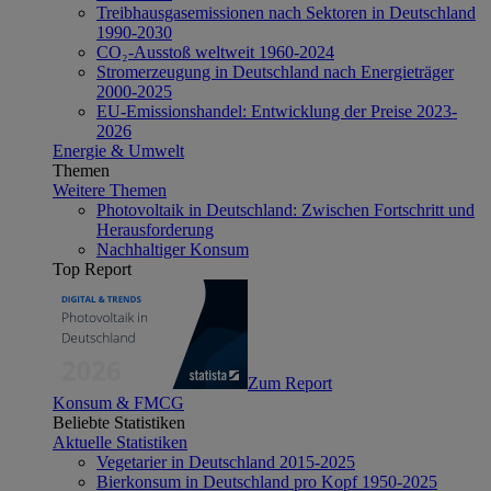
Treibhausgasemissionen nach Sektoren in Deutschland
1990-2030
CO₂-Ausstoß weltweit 1960-2024
Stromerzeugung in Deutschland nach Energieträger
2000-2025
EU-Emissionshandel: Entwicklung der Preise 2023-
2026
Energie & Umwelt
Themen
Weitere Themen
Photovoltaik in Deutschland: Zwischen Fortschritt und
Herausforderung
Nachhaltiger Konsum
Top Report
Zum Report
Konsum & FMCG
Beliebte Statistiken
Aktuelle Statistiken
Vegetarier in Deutschland 2015-2025
Bierkonsum in Deutschland pro Kopf 1950-2025