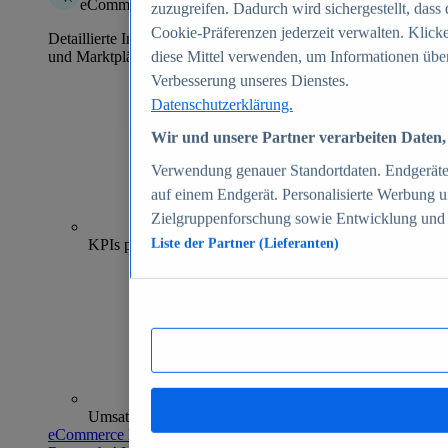
eCommerce Insights
zuzugreifen. Dadurch wird sichergestellt, dass 
Cookie-Präferenzen jederzeit verwalten. Klick
Detaillierte Informationen zu mehr als 39.000 Online-Shops
und Marktplätzen
diese Mittel verwenden, um Informationen über
Verbesserung unseres Dienstes.
Datenschutzerklärung.
Wir und unsere Partner verarbeiten Daten, 
Verwendung genauer Standortdaten. Endgeräteei
auf einem Endgerät. Personalisierte Werbung 
Zielgruppenforschung sowie Entwicklung und
70+
KPIs pro Shop
Liste der Partner (Lieferanten)
Umsatzanalysen und -prognosen
eCommerce Insights entdecken