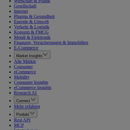
Wirtschaft & Politik
Gesellschaft
Internet
Pharma & Gesundheit
Energie & Umwelt
Verkehr & Logistik
Konsum & FMCG
Metall & Elektronik
Finanzen, Versicherungen & Immobilien
E-Commerce
Market Insights
Alle Märkte
Consumer
eCommerce
Mobility
Consumer Insights
eCommerce Insights
Research AI
Connect
Mehr erfahren
Produkt
Rest API
MCP