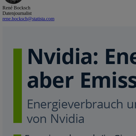
René Bocksch
Datenjournalist
rene.bocksch@statista.com