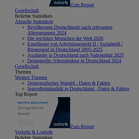
Zum Report
Gesellschaft
Beliebte Statistiken
Aktuelle Statistiken
Bevölkerung Deutschlands nach relevanten
Altersgruppen 2024
Die reichsten Menschen der Welt 2026
Empfänger von Arbeitslosengeld II / Sozialgeld /
Bürgergeld in Deutschland 2005-2025
Ausländer in Deutschland nach Nationalität 2025
Demografie: Altersstruktur in Deutschland 2024
Gesellschaft
Themen
Weitere Themen
Demografischer Wandel - Daten & Fakten
Jugendkriminalität in Deutschland - Daten & Fakten
Top Report
Zum Report
Verkehr & Logistik
Beliebte Statistiken